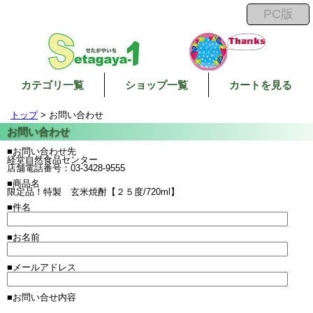
カテゴリ一覧
ショップ一覧
カートを見る
トップ
> お問い合わせ
■お問い合わせ先
経堂自然食品センター
店舗電話番号：03-3428-9555
■商品名
限定品！特製 玄米焼酎【２５度/720ml】
■件名
■お名前
■メールアドレス
■お問い合せ内容