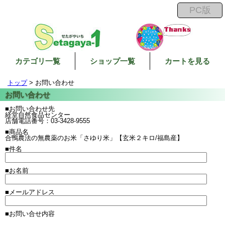
カテゴリ一覧
ショップ一覧
カートを見る
トップ
> お問い合わせ
■お問い合わせ先
経堂自然食品センター
店舗電話番号：03-3428-9555
■商品名
合鴨農法の無農薬のお米「さゆり米」【玄米２キロ/福島産】
■件名
■お名前
■メールアドレス
■お問い合せ内容