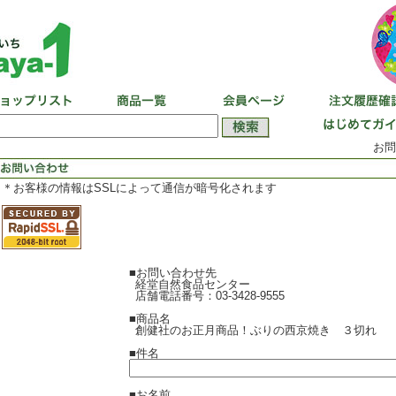
お問
＊お客様の情報はSSLによって通信が暗号化されます
■お問い合わせ先
経堂自然食品センター
店舗電話番号：03-3428-9555
■商品名
創健社のお正月商品！ぶりの西京焼き ３切れ
■件名
■お名前