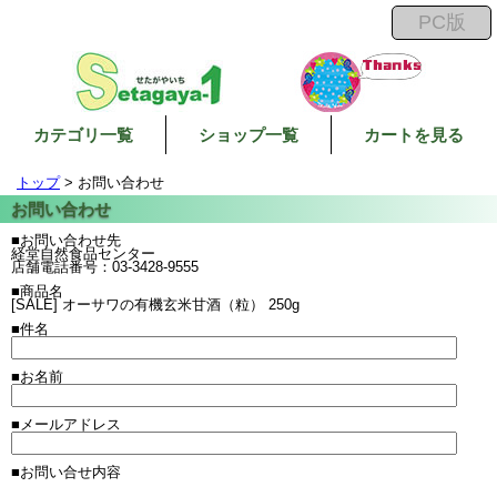
カテゴリ一覧
ショップ一覧
カートを見る
トップ
> お問い合わせ
■お問い合わせ先
経堂自然食品センター
店舗電話番号：03-3428-9555
■商品名
[SALE] オーサワの有機玄米甘酒（粒） 250g
■件名
■お名前
■メールアドレス
■お問い合せ内容