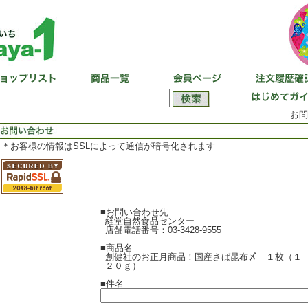
お問
＊お客様の情報はSSLによって通信が暗号化されます
■お問い合わせ先
経堂自然食品センター
店舗電話番号：03-3428-9555
■商品名
創健社のお正月商品！国産さば昆布〆 １枚（１
２０ｇ）
■件名