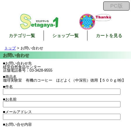
カテゴリ一覧
ショップ一覧
カートを見る
トップ
> お問い合わせ
■お問い合わせ先
経堂自然食品センター
店舗電話番号：03-3428-9555
■商品名
珈琲実験室 有機のコーヒー ほどよく（中深煎）徳用【５００ｇ/粉】
■件名
■お名前
■メールアドレス
■お問い合せ内容