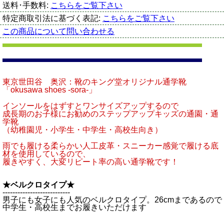
送料･手数料:
こちらをご覧下さい
特定商取引法に基づく表記:
こちらをご覧下さい
この商品について問い合わせる
東京世田谷 奥沢：靴のキング堂オリジナル通学靴
「okusawa shoes -sora-」
インソールをはずすとワンサイズアップするので
成長期のお子様にお勧めのステップアップキッズの通園・通
学靴
（幼稚園児・小学生・中学生・高校生向き）
雨でも履ける柔らかい人工皮革・スニーカー感覚で履ける底
材を使用しているので、
履きやすく、大変リピート率の高い通学靴です！
★ベルクロタイプ★
---------------------------
男子にも女子にも人気のベルクロタイプ。26cmまであるので
中学生・高校生までお履きいただけます