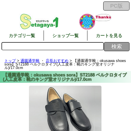
カテゴリ一覧
ショップ一覧
カートを見る
トップ
>
通園通学靴
・
店長おすすめ
> 【通園通学靴：okusawa shoes
sora】ST2188 ベルクロタイプ(人工皮革：靴のキング堂オリジナ
ル)/17.0cm