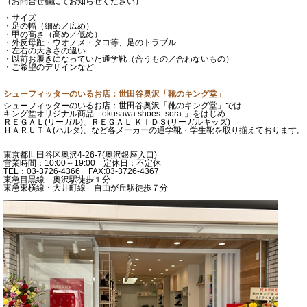
（お問合せ欄にてお知らせください）
・サイズ
・足の幅（細め／広め）
・甲の高さ（高め／低め）
・外反母趾・ウオノメ・タコ等、足のトラブル
・左右の大きさの違い
・以前お履きになっていた通学靴（合うもの／合わないもの）
・ご希望のデザインなど
シューフィッターのいるお店：世田谷奥沢「靴のキング堂」
シューフィッターのいるお店：世田谷奥沢「靴のキング堂」では
キング堂オリジナル商品「okusawa shoes -sora-」をはじめ
ＲＥＧＡＬ(リーガル)、ＲＥＧＡＬ ＫＩＤＳ(リーガルキッズ)
ＨＡＲＵＴＡ(ハルタ)、など各メーカーの通学靴・学生靴を取り揃えております。
東京都世田谷区奥沢4-26-7(奥沢銀座入口)
営業時間：10:00～19:00 定休日：不定休
TEL：03-3726-4366 FAX:03-3726-4367
東急目黒線 奥沢駅徒歩１分
東急東横線・大井町線 自由が丘駅徒歩７分