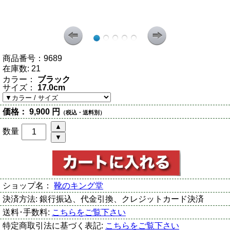
商品番号：
9689
在庫数:
21
カラー：
ブラック
サイズ：
17.0cm
価格：
9,900 円
（税込・送料別）
数量
ショップ名：
靴のキング堂
決済方法:
銀行振込、代金引換、クレジットカード決済
送料･手数料:
こちらをご覧下さい
特定商取引法に基づく表記:
こちらをご覧下さい