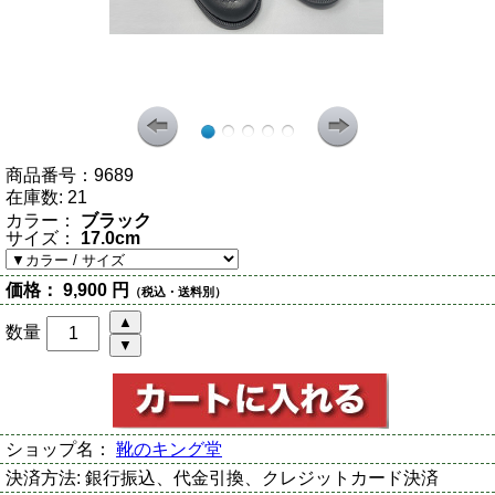
商品番号：
9689
在庫数:
21
カラー：
ブラック
サイズ：
17.0cm
価格：
9,900 円
（税込・送料別）
数量
ショップ名：
靴のキング堂
決済方法:
銀行振込、代金引換、クレジットカード決済