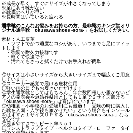
※成長が早く、すぐにサイズが小さくなってしまう
※足にあう靴がない
※靴底のヘリが早い
※長時間はいていると疲れる
通学靴のこんなお悩みをお持ちの方、是非靴のキング堂オリ
ジナル通学靴「okusawa shoes -sora-」をお試しください。
素材：人工皮革
・ソフトでかつ適度なコシがあり、いつまでも足にフィッ
トします
・強靱で耐久力抜群です
・軽くて快適です
・汚れてもさっと拭くだけでお手入れが簡単
◎サイズは小さいサイズから大きいサイズまで幅広くご用意
しています。
◎スニーカー感覚で履ける底材使用
◎軽い雨の日でもお履きいただけます
◎学生通学靴としてはもちろん、年に数回程しか履かないピ
アノの発表会や冠婚葬祭用としても１足で２サイズ履ける
「okusawa shoes -sora-」は喜ばれています
◎幼稚園・小学校のお受験用にも最適！「受験の時に購入し
た靴を入園・入学後も履かせたい」という場合もインソール
をはずすと１サイズＵＰする「okusawa shoes -sora-」なら
安心です
◎履きやすさでリピート率Ｎｏ１
◎ワンストラップタイプ・ベルクロタイプ・ローファータイ
プの３種類があります