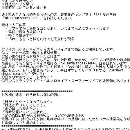
※足にあう靴がない
※靴底のヘリが早い
※長時間はいていると疲れる
通学靴のこんなお悩みをお持ちの方、是非靴のキング堂オリジナル通学靴
「okusawa shoes -sora-」をお試しください。
素材：人工皮革
・ソフトでかつ適度なコシがあり、いつまでも足にフィットします
・強靱で耐久力抜群です
・軽くて快適です
・汚れてもさっと拭くだけでお手入れが簡単
◎サイズは小さいサイズから大きいサイズまで幅広くご用意しています。
◎スニーカー感覚で履ける底材使用
◎軽い雨の日でもお履きいただけます
◎学生通学靴としてはもちろん、年に数回程しか履かないピアノの発表会や冠婚
祭用としても１足で２サイズ履ける「okusawa shoes -sora-」は喜ばれています
◎幼稚園・小学校のお受験用にも最適！「受験の時に購入した靴を入園・入学後
履かせたい」という場合もインソールをはずすと１サイズＵＰする「okusawa
shoes -sora-」なら安心です
◎履きやすさでリピート率Ｎｏ１
◎ワンストラップタイプ・ベルクロタイプ・ローファータイプの３種類がありま
===================================
お客様が通園・通学靴をお探しの際に
「靴がすぐ小さくなってしまう」
「靴底が片べりしてしまう」
「雨の日にも履きたい」
「長時間履いていると疲れる」
「足のWISE(幅)が合う靴がない」などのお悩みを伺い
最近の子供（都心の子が特に足幅が細い）の足形に合ったオリジナル通学靴を作
し販売しようと決めました。
===================================
2007年(平成19年) STEP UP KIDS(人工皮革)ストラップ・ベルクロの２デザイン