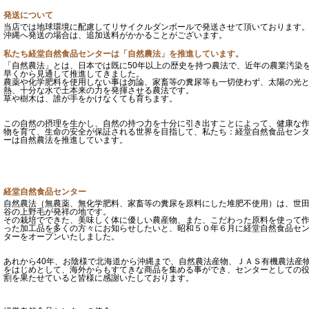
発送について
当店では地球環境に配慮してリサイクルダンボールで発送させて頂いております
沖縄へ発送の場合は、追加送料がかかることがございます。
私たち経堂自然食品センターは「自然農法」を推進しています。
「自然農法」とは、日本では既に50年以上の歴史を持つ農法で、近年の農業汚染
早くから見通して推進してきました。
農薬や化学肥料を使用しない事は勿論、家畜等の糞尿等も一切使わず、太陽の光
熱、十分な水で土本来の力を発揮させる農法です。
草や樹木は、誰が手をかけなくても育ちます。
この自然の摂理を生かし、自然の持つ力を十分に引き出すことによって、健康な
物を育て、生命の安全が保証される世界を目指して、私たち：経堂自然食品セン
ーは自然農法を推進しています。
経堂自然食品センター
自然農法（無農薬、無化学肥料、家畜等の糞尿を原料にした堆肥不使用）は、世
谷の上野毛が発祥の地です。
その栽培でできた、美味しく体に優しい農産物、また、こだわった原料を使って
った加工品を多くの方々にお知らせしたいと、昭和５０年６月に経堂自然食品セ
ターをオープンいたしました。
あれから40年、お陰様で北海道から沖縄まで、自然農法産物、ＪＡＳ有機農法産
をはじめとして、海外からもすてきな商品を集める事ができ、センターとしての
割を果たせていると皆様に感謝いたしております。