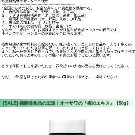
経堂自然食品センターの使命
------------------------------------------------------------
○全国から体に安心、安全な美味しい農産物を供給する。
１．自然農法産物（米、野菜、果物、加工品）
２．ＪＡＳ有機農法産物（米、野菜、果物、加工品）
３．農薬不使用農産物（米、野菜、果物、加工品）
４．無添加の加工品、手づくり惣菜
５．すぐれものの雑貨品、物品、書籍 etc
を集めて、皆様の手にお届けするのが経堂自然食品センターの役目です。
小さいですが、センターの意義はそこにあります。
残留農薬や化学肥料の心配のない、味が濃くて、美味しい食品を一人でも多くの
方々に使っていただき健康を守っていただきたいと願っております。
また、精一杯努力して作られている農家さんの仲間が増える事も願って販売させ
いただいておりますので、その願いも共にお届けしたいと思います。
どうぞ何回でもご来店いただき、四季折々の大地の恵みを受けとってください。
なお、ご迷惑を避けるため生産者への直接のご連絡は、ご遠慮ください。