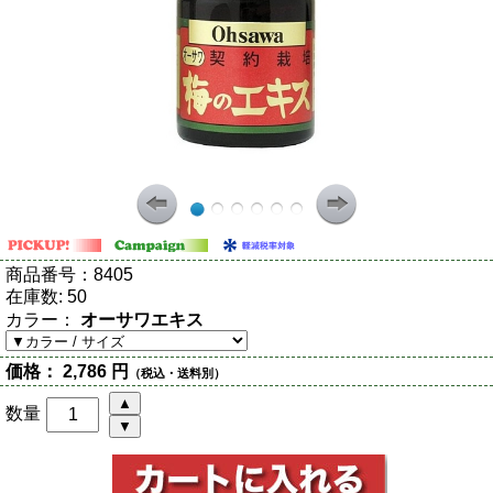
商品番号：
8405
在庫数:
50
カラー：
オーサワエキス
価格：
2,786 円
（税込・送料別）
数量