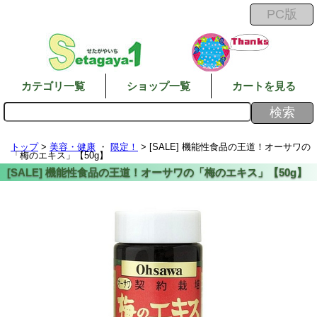
カテゴリ一覧
ショップ一覧
カートを見る
トップ
>
美容・健康
・
限定！
> [SALE] 機能性食品の王道！オーサワの
「梅のエキス」【50g】