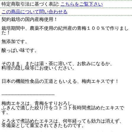
特定商取引法に基づく表記:
こちらをご覧下さい
この商品について問い合わせる
契約栽培の国内産梅使用！
栽培期間中、農薬不使用の紀州産の青梅１００％で作りまし
た！
無添加です。
酸っぱい味です。
そのまま、または湯・茶に溶いて、お飲みになるか、
料理の隠し味等にお使いください。
日本の機能性食品の王道ともいえる、梅肉エキスです！
------------------------------------
梅肉エキスは、青梅をすりおろし、
ふきんで漉した絞り汁をコトコト長時間煮詰めたエキスで
す。
とろ火で煮詰めたエキスは、何年経っても効力は消えず、
常備薬として重宝されてきたものです。