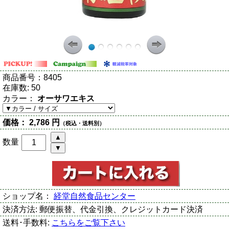
商品番号：
8405
在庫数:
50
カラー：
オーサワエキス
価格：
2,786 円
（税込・送料別）
数量
ショップ名：
経堂自然食品センター
決済方法:
郵便振替、代金引換、クレジットカード決済
送料･手数料:
こちらをご覧下さい