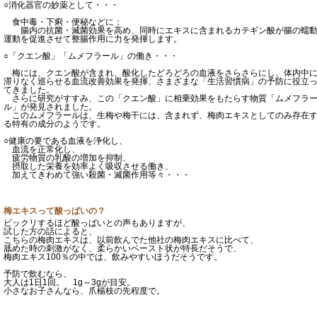
○消化器官の妙薬として・・・
食中毒・下痢・便秘などに：
腸内の抗菌・滅菌効果を高め、同時にエキスに含まれるカテギン酸が腸の蠕
運動を促進させて整腸作用に力を発揮します。
○「クエン酸」「ムメフラール」の働き・・・
梅には、クエン酸が含まれ、酸化したどろどろの血液をさらさらにし、体内中
滞りなく巡らせる血流改善効果を発揮、さまざまな「生活習慣病」の予防に役立
てきました。
さらに研究がすすみ、この「クエン酸」に相乗効果をもたらす物質「ムメフラ
ル」が発見されました。
このムメフラールは、生梅や梅干には、含まれず、梅肉エキスとしてのみ存在
る特有の成分のようです。
○健康の要である血液を浄化し、
血流を正常化し、
疲労物質の乳酸の増加を抑制、
摂取した栄養を効率よく吸収させる働き、
加えてきわめて強い殺菌・滅菌作用等々・・・
梅エキスって酸っぱいの？
ビックリするほど酸っぱいとの声もありますが、
試した方の話によると、
こちらの梅肉エキスは、以前飲んでた他社の梅肉エキスに比べて、
舐めた時の刺激がなく、柔らかいペースト状が特長だそうで、
梅肉エキス100％の中では、飲みやすいほうだそうです。
予防で飲むなら、
大人は1日1回。 1g～3gが目安。
小さなお子さんなら、爪楊枝の先程度で。