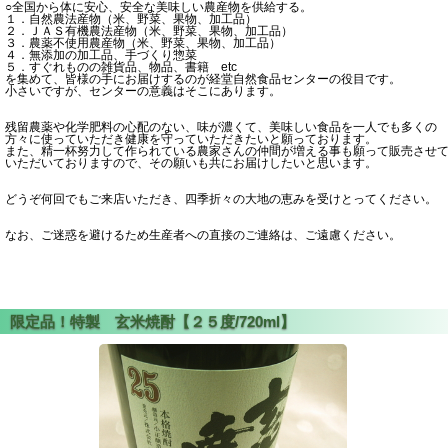
○全国から体に安心、安全な美味しい農産物を供給する。
１．自然農法産物（米、野菜、果物、加工品）
２．ＪＡＳ有機農法産物（米、野菜、果物、加工品）
３．農薬不使用農産物（米、野菜、果物、加工品）
４．無添加の加工品、手づくり惣菜
５．すぐれものの雑貨品、物品、書籍 etc
を集めて、皆様の手にお届けするのが経堂自然食品センターの役目です。
小さいですが、センターの意義はそこにあります。
残留農薬や化学肥料の心配のない、味が濃くて、美味しい食品を一人でも多くの
方々に使っていただき健康を守っていただきたいと願っております。
また、精一杯努力して作られている農家さんの仲間が増える事も願って販売させ
いただいておりますので、その願いも共にお届けしたいと思います。
どうぞ何回でもご来店いただき、四季折々の大地の恵みを受けとってください。
なお、ご迷惑を避けるため生産者への直接のご連絡は、ご遠慮ください。