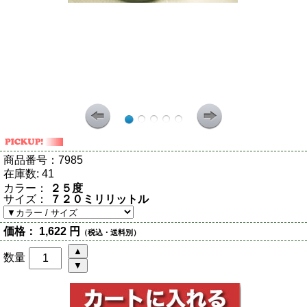
商品番号：
7985
在庫数:
41
カラー：
２５度
サイズ：
７２０ミリリットル
価格：
1,622 円
（税込・送料別）
数量