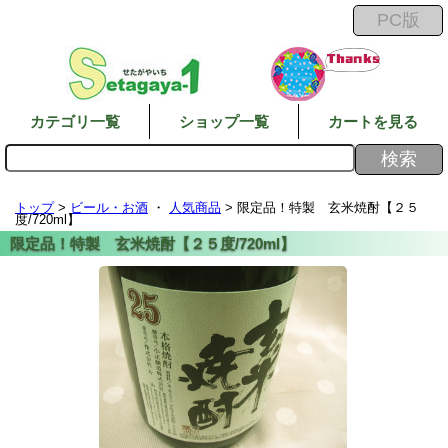
カテゴリ一覧
ショップ一覧
カートを見る
トップ
>
ビール・お酒
・
人気商品
> 限定品！特製 玄米焼酎【２５
度/720ml】