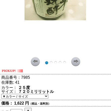
商品番号：
7985
在庫数:
41
カラー：
２５度
サイズ：
７２０ミリリットル
価格：
1,622 円
（税込・送料別）