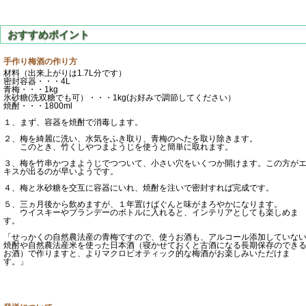
手作り梅酒の作り方
材料（出来上がりは1.7L分です）
密封容器・・・4L
青梅・・・1kg
氷砂糖(洗双糖でも可）・・・1kg(お好みで調節してください）
焼酎・・・1800ml
１、まず、容器を焼酎で消毒します。
２、梅を綺麗に洗い、水気をふき取り、青梅のへたを取り除きます。
このとき、竹くしやつまようじを使うと簡単に取れます。
３、梅を竹串かつまようじでつついて、小さい穴をいくつか開けます。この方が
キスが出るのが早いようです。
４、梅と氷砂糖を交互に容器にいれ、焼酎を注いで密封すれば完成です。
５、三ヵ月後から飲めますが、１年置けばぐんと味がまろやかになります。
ウイスキーやブランデーのボトルに入れると、インテリアとしても楽しめま
す。
「せっかくの自然農法産の青梅ですので、使うお酒も、アルコール添加していな
焼酎や自然農法産米を使った日本酒（寝かせておくと古酒になる長期保存のでき
お酒）で作りますと、よりマクロビオティック的な梅酒がお楽しみいただけま
す。」