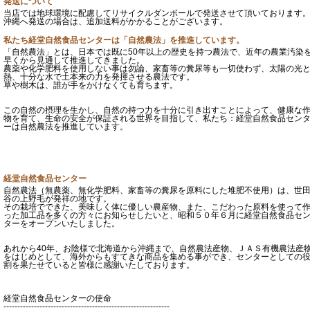
発送について
当店では地球環境に配慮してリサイクルダンボールで発送させて頂いております
沖縄へ発送の場合は、追加送料がかかることがございます。
私たち経堂自然食品センターは「自然農法」を推進しています。
「自然農法」とは、日本では既に50年以上の歴史を持つ農法で、近年の農業汚染
早くから見通して推進してきました。
農薬や化学肥料を使用しない事は勿論、家畜等の糞尿等も一切使わず、太陽の光
熱、十分な水で土本来の力を発揮させる農法です。
草や樹木は、誰が手をかけなくても育ちます。
この自然の摂理を生かし、自然の持つ力を十分に引き出すことによって、健康な
物を育て、生命の安全が保証される世界を目指して、私たち：経堂自然食品セン
ーは自然農法を推進しています。
経堂自然食品センター
自然農法（無農薬、無化学肥料、家畜等の糞尿を原料にした堆肥不使用）は、世
谷の上野毛が発祥の地です。
その栽培でできた、美味しく体に優しい農産物、また、こだわった原料を使って
った加工品を多くの方々にお知らせしたいと、昭和５０年６月に経堂自然食品セ
ターをオープンいたしました。
あれから40年、お陰様で北海道から沖縄まで、自然農法産物、ＪＡＳ有機農法産
をはじめとして、海外からもすてきな商品を集める事ができ、センターとしての
割を果たせていると皆様に感謝いたしております。
経堂自然食品センターの使命
------------------------------------------------------------