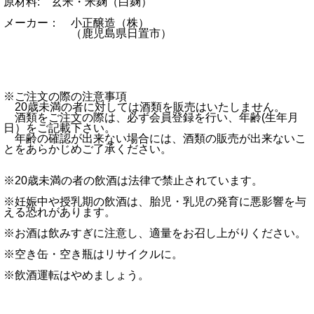
原材料: 玄米・米麹（白麹）
メーカー： 小正醸造（株）
（鹿児島県日置市）
※ご注文の際の注意事項
20歳未満の者に対しては酒類を販売はいたしません。
酒類をご注文の際は、必ず会員登録を行い、年齢(生年月
日）をご記載下さい。
年齢の確認が出来ない場合には、酒類の販売が出来ないこ
とをあらかじめご了承ください。
※20歳未満の者の飲酒は法律で禁止されています。
※妊娠中や授乳期の飲酒は、胎児・乳児の発育に悪影響を与
える恐れがあります。
※お酒は飲みすぎに注意し、適量をお召し上がりください。
※空き缶・空き瓶はリサイクルに。
※飲酒運転はやめましょう。