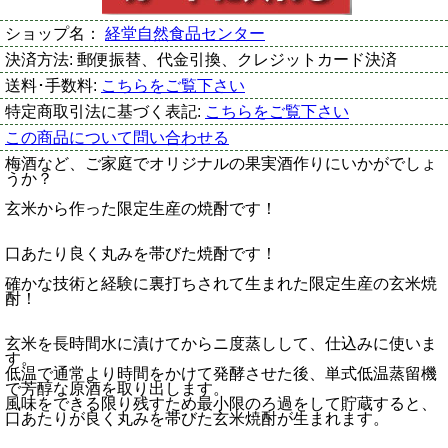
ショップ名：
経堂自然食品センター
決済方法:
郵便振替、代金引換、クレジットカード決済
送料･手数料:
こちらをご覧下さい
特定商取引法に基づく表記:
こちらをご覧下さい
この商品について問い合わせる
梅酒など、ご家庭でオリジナルの果実酒作りにいかがでしょ
うか？
玄米から作った限定生産の焼酎です！
口あたり良く丸みを帯びた焼酎です！
確かな技術と経験に裏打ちされて生まれた限定生産の玄米焼
酎！
玄米を長時間水に漬けてからニ度蒸しして、仕込みに使いま
す。
低温で通常より時間をかけて発酵させた後、単式低温蒸留機
で芳醇な原酒を取り出します。
風味をできる限り残すため最小限のろ過をして貯蔵すると、
口あたりが良く丸みを帯びた玄米焼酎が生まれます。