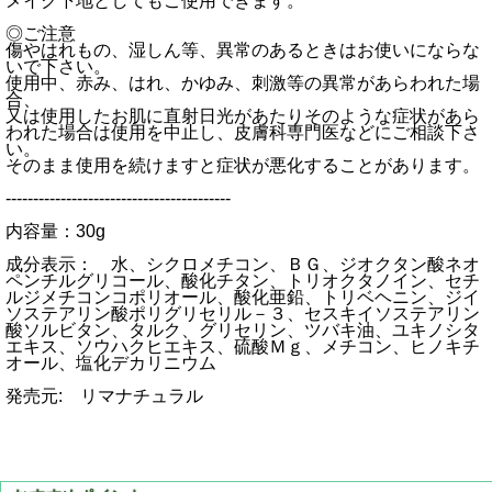
メイク下地としてもご使用できます。
◎ご注意
傷やはれもの、湿しん等、異常のあるときはお使いにならな
いで下さい。
使用中、赤み、はれ、かゆみ、刺激等の異常があらわれた場
合、
又は使用したお肌に直射日光があたりそのような症状があら
われた場合は使用を中止し、皮膚科専門医などにご相談下さ
い。
そのまま使用を続けますと症状が悪化することがあります。
-----------------------------------------
内容量：30g
成分表示： 水、シクロメチコン、ＢＧ、ジオクタン酸ネオ
ペンチルグリコール、酸化チタン、トリオクタノイン、セチ
ルジメチコンコポリオール、酸化亜鉛、トリベヘニン、ジイ
ソステアリン酸ポリグリセリル－３、セスキイソステアリン
酸ソルビタン、タルク、グリセリン、ツバキ油、ユキノシタ
エキス、ソウハクヒエキス、硫酸Ｍｇ、メチコン、ヒノキチ
オール、塩化デカリニウム
発売元: リマナチュラル