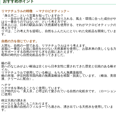
リマナチュラルの特徴 ～マクロビオティック～
「身土不二」という言葉を知っていますか？
・・・自分が生まれ育った土地のものを取り入れる、風土・環境に合った成分が
はり一番合うのではないか、という考え方です。
日本人には、日本の馴染み深い天然素材を使用する、それがマクロビオティック
考え方です。
リマは、この考え方を提唱し、自然をふんだんにとりいれた化粧品を開発してい
す。
自然の力を信じています。
人間も、自然の一部である、リマナチュラルはそう考えます。
皮脂に一番近くお肌に負担をかけない天然素材を使用し、お肌本来の美しくなる
をサポートする自然のやすらぎをお肌にあたえます。
昭和の時代から自然化粧品を作ってきました。
椿の花
肌へのなじみがよい椿油は古くから日本女性に愛されてきた歴史と伝統のある椿
イル。
リマナチュラルで使用している椿は、もちろん無農薬栽培。
椿の本場、伊豆利島等国内産の無農薬椿油を精製・脱臭しています。（椿油、美
液、クリームに配合）。
ヘチマ
ヘチマ水を薄めることなく使用しています。
江戸時代から「美人水」と呼ばれて愛されている自然の化粧水です。（ローショ
に使用）
秩父天然の湧き水
ベースとなる水にもこだわります。
秩父古生層の自然のフィルターでろ過され、湧き出ている天然水を使用していま
す。