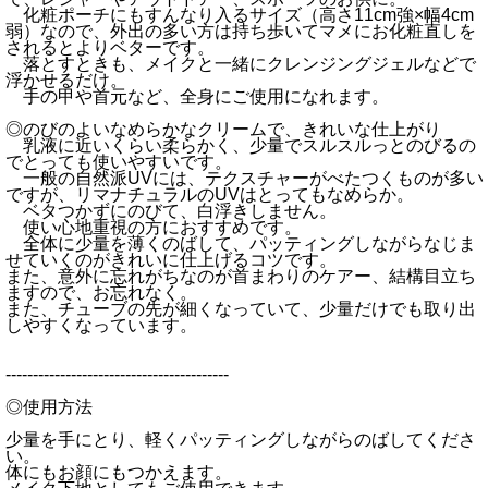
化粧ポーチにもすんなり入るサイズ（高さ11cm強×幅4cm
弱）なので、外出の多い方は持ち歩いてマメにお化粧直しを
されるとよりベターです。
落とすときも、メイクと一緒にクレンジングジェルなどで
浮かせるだけ。
手の甲や首元など、全身にご使用になれます。
◎のびのよいなめらかなクリームで、きれいな仕上がり
乳液に近いくらい柔らかく、少量でスルスルっとのびるの
でとっても使いやすいです。
一般の自然派UVには、テクスチャーがべたつくものが多い
ですが、リマナチュラルのUVはとってもなめらか。
ベタつかずにのびて、白浮きしません。
使い心地重視の方におすすめです。
全体に少量を薄くのばして、パッティングしながらなじま
せていくのがきれいに仕上げるコツです。
また、意外に忘れがちなのが首まわりのケアー、結構目立ち
ますので、お忘れなく。
また、チューブの先が細くなっていて、少量だけでも取り出
しやすくなっています。
-----------------------------------------
◎使用方法
少量を手にとり、軽くパッティングしながらのばしてくださ
い。
体にもお顔にもつかえます。