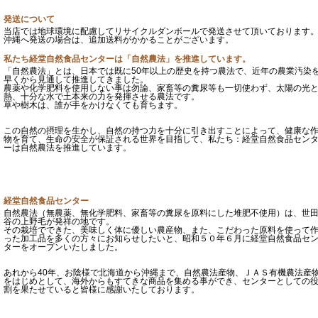
発送について
当店では地球環境に配慮してリサイクルダンボールで発送させて頂いております
沖縄へ発送の場合は、追加送料がかかることがございます。
私たち経堂自然食品センターは「自然農法」を推進しています。
「自然農法」とは、日本では既に50年以上の歴史を持つ農法で、近年の農業汚染
早くから見通して推進してきました。
農薬や化学肥料を使用しない事は勿論、家畜等の糞尿等も一切使わず、太陽の光
熱、十分な水で土本来の力を発揮させる農法です。
草や樹木は、誰が手をかけなくても育ちます。
この自然の摂理を生かし、自然の持つ力を十分に引き出すことによって、健康な
物を育て、生命の安全が保証される世界を目指して、私たち：経堂自然食品セン
ーは自然農法を推進しています。
経堂自然食品センター
自然農法（無農薬、無化学肥料、家畜等の糞尿を原料にした堆肥不使用）は、世
谷の上野毛が発祥の地です。
その栽培でできた、美味しく体に優しい農産物、また、こだわった原料を使って
った加工品を多くの方々にお知らせしたいと、昭和５０年６月に経堂自然食品セ
ターをオープンいたしました。
あれから40年、お陰様で北海道から沖縄まで、自然農法産物、ＪＡＳ有機農法産
をはじめとして、海外からもすてきな商品を集める事ができ、センターとしての
割を果たせていると皆様に感謝いたしております。