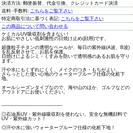
決済方法:
郵便振替、代金引換、クレジットカード決済
送料･手数料:
こちらをご覧下さい
特定商取引法に基づく表記:
こちらをご覧下さい
この商品について問い合わせる
ケミカルUV吸収剤を含まない！
お肌にやさしい低刺激性の日焼け止め(顔用)です。
超微粒子チタンの透明なベールが、毎日の紫外線(A波、B波)
を乱反射させて、お肌を保護。
日焼けによるシミ・くすみを防いで透明感のあるお肌を守り
ます。
汗や水にもくずれにくく、メイクのつき・もちがよい、
さらっとした使い心地のウォータープルーフ仕様の化粧下
地。
オールシーズンタイプなので、海や山のほか、ゴルフなどの
アウトドアにお使いください。
-----------------------------------------
◎石油系UV・紫外線吸収剤を使わない、安全な無機顔料で
UV・紫外線カット！
◎汗や水に強いウォータープルーフ仕様の化粧下地！