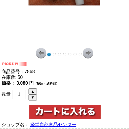
商品番号：
7868
在庫数:
50
価格：
3,080 円
（税込・送料別）
数量
ショップ名：
経堂自然食品センター