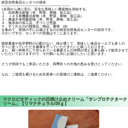
経堂自然食品センターの使命
------------------------------------------------------------
○全国から体に安心、安全な美味しい農産物を供給する。
１．自然農法産物（米、野菜、果物、加工品）
２．ＪＡＳ有機農法産物（米、野菜、果物、加工品）
３．農薬不使用農産物（米、野菜、果物、加工品）
４．無添加の加工品、手づくり惣菜
５．すぐれものの雑貨品、物品、書籍 etc
を集めて、皆様の手にお届けするのが経堂自然食品センターの役目です。
小さいですが、センターの意義はそこにあります。
残留農薬や化学肥料の心配のない、味が濃くて、美味しい食品を一人でも多くの
方々に使っていただき健康を守っていただきたいと願っております。
また、精一杯努力して作られている農家さんの仲間が増える事も願って販売させ
いただいておりますので、その願いも共にお届けしたいと思います。
どうぞ何回でもご来店いただき、四季折々の大地の恵みを受けとってください。
なお、ご迷惑を避けるため生産者への直接のご連絡は、ご遠慮ください。