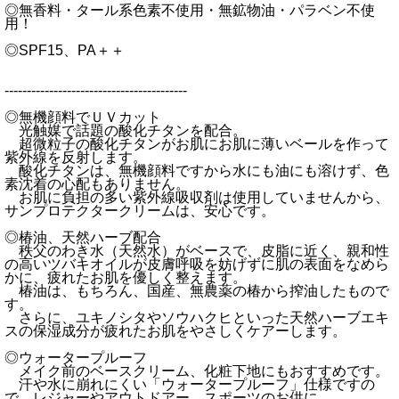
◎無香料・タール系色素不使用・無鉱物油・パラベン不使
用！
◎SPF15、PA＋＋
-----------------------------------------
◎無機顔料でＵＶカット
光触媒で話題の酸化チタンを配合。
超微粒子の酸化チタンがお肌にお肌に薄いベールを作って
紫外線を反射します。
酸化チタンは、無機顔料ですから水にも油にも溶けず、色
素沈着の心配もありません。
お肌に負担の多い紫外線吸収剤は使用していませんから、
サンプロテクタークリームは、安心です。
◎椿油、天然ハーブ配合
秩父のわき水（天然水）がベースで、皮脂に近く、親和性
の高いツバキオイルが皮膚呼吸を妨げずに肌の表面をなめら
かに、疲れたお肌を優しく整えます。
椿油は、もちろん、国産、無農薬の椿から搾油したもので
す。
さらに、ユキノシタやソウハクヒといった天然ハーブエキ
スの保湿成分が疲れたお肌をやさしくケアーします。
◎ウォータープルーフ
メイク前のベースクリーム、化粧下地にもおすすめです。
汗や水に崩れにくい「ウォータープルーフ」仕様ですの
で、レジャーやアウトドアー、スポーツのお供に。