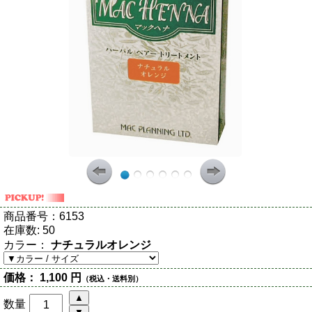
商品番号：
6153
在庫数:
50
カラー：
ナチュラルオレンジ
価格：
1,100 円
（税込・送料別）
数量