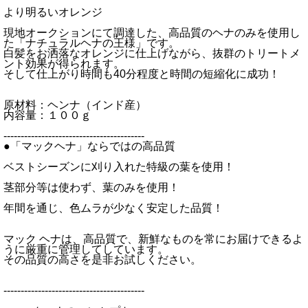
より明るいオレンジ
現地オークションにて調達した、高品質のヘナのみを使用し
た「ナチュラルヘナの王様」です。
白髪をお洒落なオレンジに仕上げながら、抜群のトリートメ
ント効果が得られます。
そして仕上がり時間も40分程度と時間の短縮化に成功！
原材料：ヘンナ（インド産）
内容量：１００ｇ
-----------------------------------------
●「マックヘナ」ならではの高品質
ベストシーズンに刈り入れた特級の葉を使用！
茎部分等は使わず、葉のみを使用！
年間を通じ、色ムラが少なく安定した品質！
マック ヘナは、高品質で、新鮮なものを常にお届けできるよ
うに厳重に管理してしています。
その品質の高さを是非お試しください。
-----------------------------------------