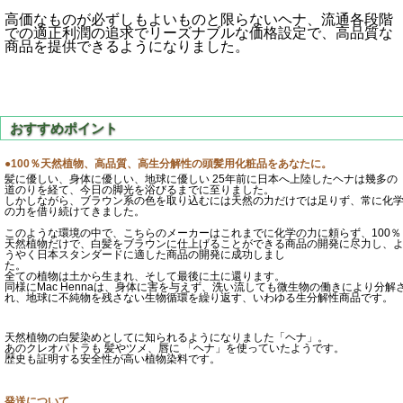
高価なものが必ずしもよいものと限らないヘナ、流通各段階
での適正利潤の追求でリーズナブルな価格設定で、高品質な
商品を提供できるようになりました。
●100％天然植物、高品質、高生分解性の頭髪用化粧品をあなたに。
髪に優しい、身体に優しい、地球に優しい 25年前に日本へ上陸したヘナは幾多の
道のりを経て、今日の脚光を浴びるまでに至りました。
しかしながら、ブラウン系の色を取り込むには天然の力だけでは足りず、常に化
の力を借り続けてきました。
このような環境の中で、こちらのメーカーはこれまでに化学の力に頼らず、100％
天然植物だけで、白髪をブラウンに仕上げることができる商品の開発に尽力し、
うやく日本スタンダードに適した商品の開発に成功しまし
た。
全ての植物は土から生まれ、そして最後に土に還ります。
同様にMac Hennaは、身体に害を与えず、洗い流しても微生物の働きにより分解
れ、地球に不純物を残さない生物循環を繰り返す、いわゆる生分解性商品です。
天然植物の白髪染めとしてに知られるようになりました「ヘナ」。
あのクレオパトラも 髪やツメ、唇に 「ヘナ」を使っていたようです。
歴史も証明する安全性が高い植物染料です。
発送について