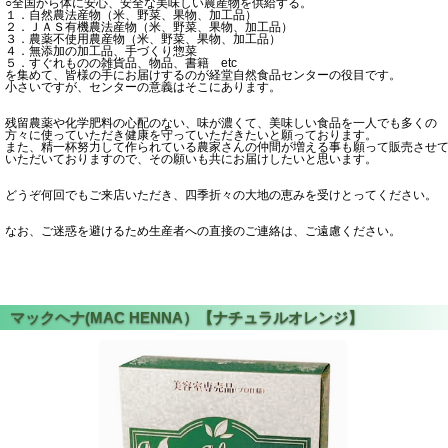
○全国から体に安心、安全な美味しい農産物を供給する。
１．自然農法産物（米、野菜、果物、加工品）
２．ＪＡＳ有機農法産物（米、野菜、果物、加工品）
３．農薬不使用農産物（米、野菜、果物、加工品）
４．無添加の加工品、手づくり惣菜
５．すぐれものの雑貨品、物品、書籍 etc
を集めて、皆様の手にお届けするのが経堂自然食品センターの役目です。
小さいですが、センターの意義はそこにあります。
残留農薬や化学肥料の心配のない、味が濃くて、美味しい食品を一人でも多くの
方々に使っていただき健康を守っていただきたいと願っております。
また、精一杯努力して作られている農家さんの仲間が増える事も願って販売させ
いただいておりますので、その願いも共にお届けしたいと思います。
どうぞ何回でもご来店いただき、四季折々の大地の恵みを受けとってください。
なお、ご迷惑を避けるため生産者への直接のご連絡は、ご遠慮ください。