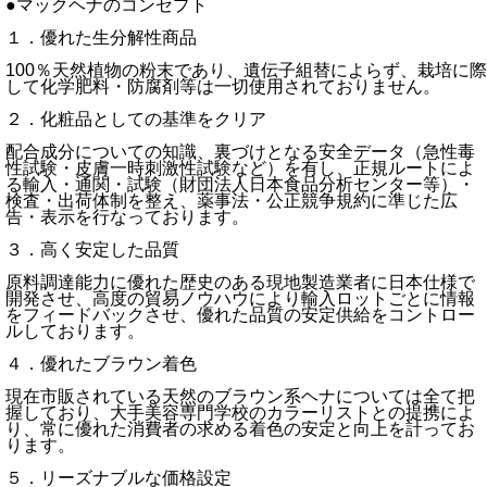
●マックヘナのコンセプト
１．優れた生分解性商品
100％天然植物の粉末であり、遺伝子組替によらず、栽培に際
して化学肥料・防腐剤等は一切使用されておりません。
２．化粧品としての基準をクリア
配合成分についての知識、裏づけとなる安全データ（急性毒
性試験・皮膚一時刺激性試験など）を有し、正規ルートによ
る輸入・通関・試験（財団法人日本食品分析センター等）・
検査・出荷体制を整え、薬事法・公正競争規約に準じた広
告・表示を行なっております。
３．高く安定した品質
原料調達能力に優れた歴史のある現地製造業者に日本仕様で
開発させ、高度の貿易ノウハウにより輸入ロットごとに情報
をフィードバックさせ、優れた品質の安定供給をコントロー
ルしております。
４．優れたブラウン着色
現在市販されている天然のブラウン系ヘナについては全て把
握しており、大手美容専門学校のカラーリストとの提携によ
り、常に優れた消費者の求める着色の安定と向上を計ってお
ります。
５．リーズナブルな価格設定