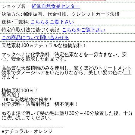
ショップ名：
経堂自然食品センター
決済方法:
郵便振替、代金引換、クレジットカード決済
送料･手数料:
こちらをご覧下さい
特定商取引法に基づく表記:
こちらをご覧下さい
この商品について問い合わせる
天然素材100％ナチュラルな植物染料！
マックヘナは化学染料、法定色素などを一切含まない、安
心、安全を追求した商品です。
高品質な天然植物のみを使用し、驚くほどのトリートメント
効果でダメージヘアをいたわりながら、美しい髪の色に仕上
げます。
植物原料100％！
無添加！
100％天然植物の粉末！
化学肥料・防腐剤等は一切不使用！
ぬるま湯で溶いて髪の毛に塗り30分～40分放置した後、十分
に洗い流してください。
-----------------------------------------
●ナチュラル・オレンジ