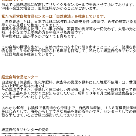
当店では地球環境に配慮してリサイクルダンボールで発送させて頂いております
沖縄へ発送の場合は、追加送料がかかることがございます。
私たち経堂自然食品センターは「自然農法」を推進しています。
「自然農法」とは、日本では既に50年以上の歴史を持つ農法で、近年の農業汚染
早くから見通して推進してきました。
農薬や化学肥料を使用しない事は勿論、家畜等の糞尿等も一切使わず、太陽の光
熱、十分な水で土本来の力を発揮させる農法です。
草や樹木は、誰が手をかけなくても育ちます。
この自然の摂理を生かし、自然の持つ力を十分に引き出すことによって、健康な
物を育て、生命の安全が保証される世界を目指して、私たち：経堂自然食品セン
ーは自然農法を推進しています。
経堂自然食品センター
自然農法（無農薬、無化学肥料、家畜等の糞尿を原料にした堆肥不使用）は、世
谷の上野毛が発祥の地です。
その栽培でできた、美味しく体に優しい農産物、また、こだわった原料を使って
った加工品を多くの方々にお知らせしたいと、昭和５０年６月に経堂自然食品セ
ターをオープンいたしました。
あれから40年、お陰様で北海道から沖縄まで、自然農法産物、ＪＡＳ有機農法産
をはじめとして、海外からもすてきな商品を集める事ができ、センターとしての
割を果たせていると皆様に感謝いたしております。
経堂自然食品センターの使命
------------------------------------------------------------