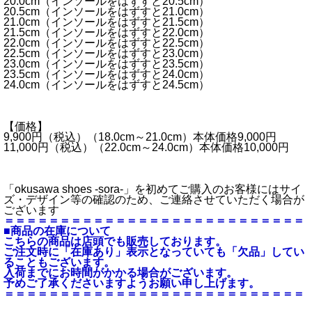
20.0cm（インソールをはずすと20.5cm）
20.5cm（インソールをはずすと21.0cm）
21.0cm（インソールをはずすと21.5cm）
21.5cm（インソールをはずすと22.0cm）
22.0cm（インソールをはずすと22.5cm）
22.5cm（インソールをはずすと23.0cm）
23.0cm（インソールをはずすと23.5cm）
23.5cm（インソールをはずすと24.0cm）
24.0cm（インソールをはずすと24.5cm）
【価格】
9,900円（税込）（18.0cm～21.0cm）本体価格9,000円
11,000円（税込）（22.0cm～24.0cm）本体価格10,000円
「okusawa shoes -sora-」を初めてご購入のお客様にはサイ
ズ・デザイン等の確認のため、ご連絡させていただく場合が
ございます
＝＝＝＝＝＝＝＝＝＝＝＝＝＝＝＝＝＝＝＝＝＝＝＝＝＝＝
■商品の在庫について
こちらの商品は店頭でも販売しております。
ご注文時に「在庫あり」表示となっていても「欠品」してい
ることもございます。
入荷までにお時間がかかる場合がございます。
予めご了承くださいますようお願い申し上げます。
＝＝＝＝＝＝＝＝＝＝＝＝＝＝＝＝＝＝＝＝＝＝＝＝＝＝＝