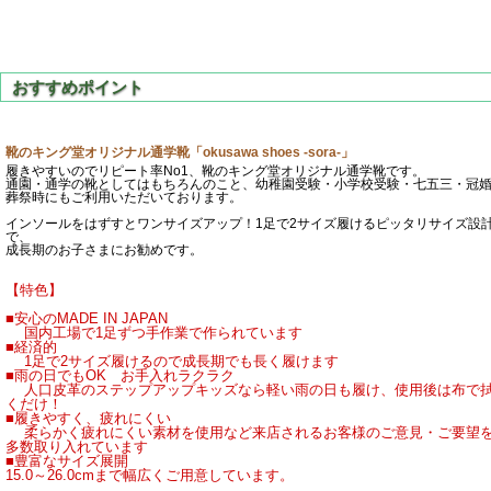
靴のキング堂オリジナル通学靴「okusawa shoes -sora-」
履きやすいのでリピート率No1、靴のキング堂オリジナル通学靴です。
通園・通学の靴としてはもちろんのこと、幼稚園受験・小学校受験・七五三・冠
葬祭時にもご利用いただいております。
インソールをはずすとワンサイズアップ！1足で2サイズ履けるピッタリサイズ設
で、
成長期のお子さまにお勧めです。
【特色】
■安心のMADE IN JAPAN
国内工場で1足ずつ手作業で作られています
■経済的
1足で2サイズ履けるので成長期でも長く履けます
■雨の日でもOK お手入れラクラク
人口皮革のステップアップキッズなら軽い雨の日も履け、使用後は布で
くだけ！
■履きやすく、疲れにくい
柔らかく疲れにくい素材を使用など来店されるお客様のご意見・ご要望
多数取り入れています
■豊富なサイズ展開
15.0～26.0cmまで幅広くご用意しています。