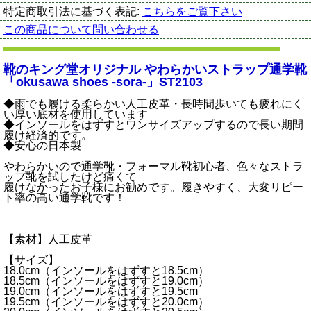
特定商取引法に基づく表記:
こちらをご覧下さい
この商品について問い合わせる
靴のキング堂オリジナル やわらかいストラップ通学靴
「okusawa shoes -sora-」ST2103
◆雨でも履ける柔らかい人工皮革・長時間歩いても疲れにく
い厚い底材を使用しています
◆インソールをはずすとワンサイズアップするので長い期間
履け経済的です。
◆安心の日本製
やわらかいので通学靴・フォーマル靴初心者、色々なストラ
ップ靴を試したけど痛くて
履けなかったお子様にお勧めです。履きやすく、大変リピー
ト率の高い通学靴です！
【素材】人工皮革
【サイズ】
18.0cm（インソールをはずすと18.5cm）
18.5cm（インソールをはずすと19.0cm）
19.0cm（インソールをはずすと19.5cm
19.5cm（インソールをはずすと20.0cm）