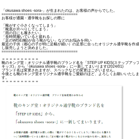
「okusawa shoes -sora-」が生まれたのは、お客様の声からでした。
===================================
お客様が通園・通学靴をお探しの際に
「靴がすぐ小さくなってしまう」
「靴底が片べりしてしまう」
「雨の日にも履きたい」
「長時間履いていると疲れる」
「足のWISE(幅)が合う靴がない」などのお悩みを伺い
最近の子供（都心の子が特に足幅が細い）の足形に合ったオリジナル通学靴を作
し販売しようと決めました。
===================================
＝＝＝＝＝＝＝＝＝＝
靴のキング堂：オリジナル通学靴のブランド名を「STEP UP KIDS(ステップアッ
キッズ)」から「okusawa shoes -sora-」に一新してまいります(2024/01)
ブランド名は変更されますが、スペックなどの変更はございません。
今後とも靴のキング堂オリジナル通学靴をご愛顧のほど、よろしくお願いいたし
す。
＝＝＝＝＝＝＝＝＝＝