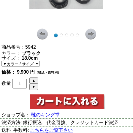
商品番号：
5942
カラー：
ブラック
サイズ：
18.0cm
価格：
9,900 円
（税込・送料別）
数量
ショップ名：
靴のキング堂
決済方法:
銀行振込、代金引換、クレジットカード決済
送料･手数料:
こちらをご覧下さい