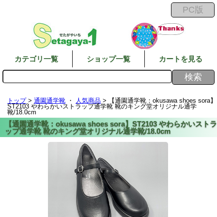
カテゴリ一覧
ショップ一覧
カートを見る
トップ
>
通園通学靴
・
人気商品
> 【通園通学靴：okusawa shoes sora】
ST2103 やわらかいストラップ通学靴 靴のキング堂オリジナル通学
靴/18.0cm