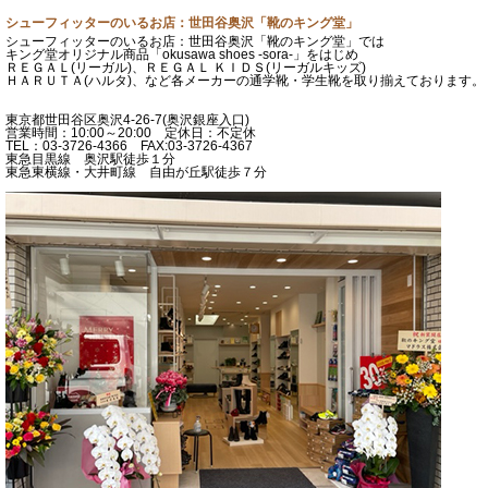
シューフィッターのいるお店：世田谷奥沢「靴のキング堂」
シューフィッターのいるお店：世田谷奥沢「靴のキング堂」では
キング堂オリジナル商品「okusawa shoes -sora-」をはじめ
ＲＥＧＡＬ(リーガル)、ＲＥＧＡＬ ＫＩＤＳ(リーガルキッズ)
ＨＡＲＵＴＡ(ハルタ)、など各メーカーの通学靴・学生靴を取り揃えております。
東京都世田谷区奥沢4-26-7(奥沢銀座入口)
営業時間：10:00～20:00 定休日：不定休
TEL：03-3726-4366 FAX:03-3726-4367
東急目黒線 奥沢駅徒歩１分
東急東横線・大井町線 自由が丘駅徒歩７分