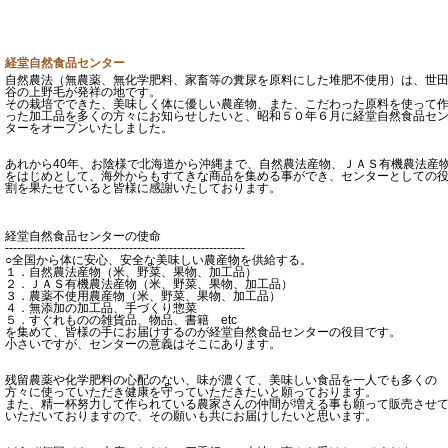
経堂自然食品センター
自然農法（無農薬、無化学肥料、家畜等の糞尿を原料にした堆肥不使用）は、世
谷の上野毛が発祥の地です。
その栽培でできた、美味しく体に優しい農産物、また、こだわった原料を使って
った加工品を多くの方々にお知らせしたいと、昭和５０年６月に経堂自然食品セ
ターをオープンいたしました。
あれから40年、お陰様で北海道から沖縄まで、自然農法産物、ＪＡＳ有機農法産
をはじめとして、海外からもすてきな商品を集める事ができ、センターとしての
割を果たせていると皆様に感謝いたしております。
経堂自然食品センターの使命
------------------------------------------------------------
○全国から体に安心、安全な美味しい農産物を供給する。
１．自然農法産物（米、野菜、果物、加工品）
２．ＪＡＳ有機農法産物（米、野菜、果物、加工品）
３．農薬不使用農産物（米、野菜、果物、加工品）
４．無添加の加工品、手づくり惣菜
５．すぐれものの雑貨品、物品、書籍 etc
を集めて、皆様の手にお届けするのが経堂自然食品センターの役目です。
小さいですが、センターの意義はそこにあります。
残留農薬や化学肥料の心配のない、味が濃くて、美味しい食品を一人でも多くの
方々に使っていただき健康を守っていただきたいと願っております。
また、精一杯努力して作られている農家さんの仲間が増える事も願って販売させ
いただいておりますので、その願いも共にお届けしたいと思います。