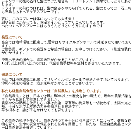
シャンプーの後のぬれた髪につけた場合も、トリートメント効果でしっとりしあ
ります。
ドライヤーの前につければ、髪の痛みをやわらげてくれる、髪にとっては一石二
も三鳥もあるヘアケアスプレーです。
更に、このスプレーは体にもつけても大丈夫！
顔や首筋にかかっても、保湿オイルとしてすりこんでしまえます。
べたつくヘアスプレーにはもううんざりという方におすすめです！
発送について
当店では地球環境に配慮して,通常はリサイクルダンボールで発送させて頂いてお
ます。
ご贈答用、ギフトでの発送をご希望の場合は、お申しつけください。（別途包装
がかかります。）
沖縄へ発送の場合は、追加送料がかかることがございます。
1万円以上お買い上げの方は、代金引換手数料を無料とさせていただきます。
発送について
当店では地球環境に配慮してリサイクルダンボールで発送させて頂いております
沖縄へ発送の場合は、追加送料がかかることがございます。
私たち経堂自然食品センターは「自然農法」を推進しています。
「自然農法」とは、日本では既に50年以上の歴史を持つ農法で、近年の農業汚染
早くから見通して推進してきました。
農薬や化学肥料を使用しない事は勿論、家畜等の糞尿等も一切使わず、太陽の光
熱、十分な水で土本来の力を発揮させる農法です。
草や樹木は、誰が手をかけなくても育ちます。
この自然の摂理を生かし、自然の持つ力を十分に引き出すことによって、健康な
物を育て、生命の安全が保証される世界を目指して、私たち：経堂自然食品セン
ーは自然農法を推進しています。