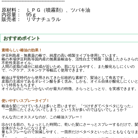
-----------------------------------------
原材料： ＬＰＧ（噴霧剤）、ツバキ油
内容量： 95ｇ
販売者： リマナチュラル
素晴らしい椿油の効果！
伊豆利島産・無農薬の椿で、純度の高い精製タイプを使用しています。
椿の本場伊豆利島等国内産の無農薬椿油を、活性白土で精製・脱臭したさらさら
不乾性美容オイル。
人間の皮脂の成分に組成が近いため、肌になじみやすく、また酸化もしにくいの
で、ヘアケア、スキンケア等幅広く使用できます。
椿油は平安時代から使用されてきた伝統的な素材で、髪油として有名です。
皮脂の主成分であるオレイン酸を多く含み、しかも、オイル自体が酸化しにくい
いう特長をもちます。
オイルなのにべたつかないのが最大の特徴。さらっとしっとり、を実感できます
使いやすいスプレータイプ！
椿油を髪につけている人は多いと思いますが、「つけすぎてベタベタになった」
「一箇所にたくさんついてしまう」という方が多いのではないでしょうか？
そんな方にオススメなのが、この椿油スプレー！
出かける前の、ちょっとした時間に、乾いた髪にさーっとスプレーするだけで、
全体がさらさらになります。
量もスプレーなので加減しやすく、一箇所だけベタベタといったこともなくなり
す。