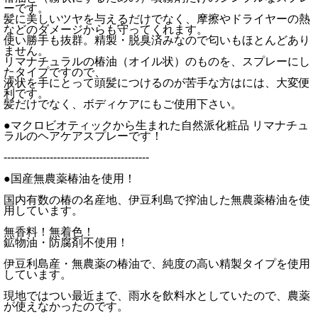
ーです。
髪に美しいツヤを与えるだけでなく、摩擦やドライヤーの熱
などのダメージからも守ってくれます。
使い勝手も抜群。精製・脱臭済みなので匂いもほとんどあり
ません。
リマナチュラルの椿油（オイル状）のものを、スプレーにし
たタイプですので、
液状を手にとって頭髪につけるのが苦手な方はには、大変便
利です。
髪だけでなく、ボディケアにもご使用下さい。
●マクロビオティックから生まれた自然派化粧品 リマナチュ
ラルのヘアケアスプレーです！
-----------------------------------------
●国産無農薬椿油を使用！
国内有数の椿の名産地、伊豆利島で搾油した無農薬椿油を使
用しています。
無香料！無着色！
鉱物油・防腐剤不使用！
伊豆利島産・無農薬の椿油で、純度の高い精製タイプを使用
しています。
現地ではつい最近まで、雨水を飲料水としていたので、農薬
が使えなかったのです。