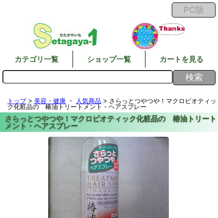
カテゴリ一覧
ショップ一覧
カートを見る
トップ
>
美容・健康
・
人気商品
> さらっとつやつや！マクロビオティッ
ク化粧品の 椿油トリートメント・ヘアスプレー