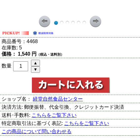
商品番号：
4468
在庫数:
5
価格：
1,540 円
（税込・送料別）
数量
ショップ名：
経堂自然食品センター
決済方法:
郵便振替、代金引換、クレジットカード決済
送料･手数料:
こちらをご覧下さい
特定商取引法に基づく表記:
こちらをご覧下さい
この商品について問い合わせる