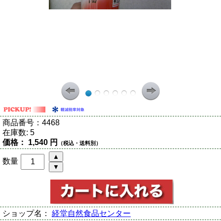
商品番号：
4468
在庫数:
5
価格：
1,540 円
（税込・送料別）
数量
ショップ名：
経堂自然食品センター