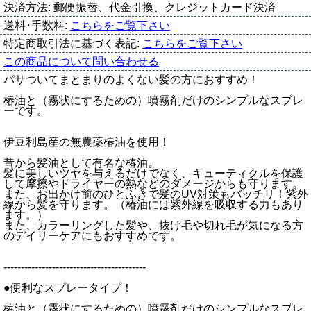
決済方法:
郵便振替、代金引換、クレジットカード決済
送料･手数料:
こちらをご覧下さい
特定商取引法に基づく表記:
こちらをご覧下さい
この商品について問い合わせる
パサついてまとまりのよくない髪の方におすすめ！
椿油と（霧状にするための）噴霧剤だけのシンプルなスプレ
ーです。
伊豆利島産の無農薬椿油を使用！
昔から髪油として有名な椿油。
髪に美しいツヤを与えるだけでなく、キューティクルを保護
して摩擦やドライヤーの熱などのダメージからも守ります。
また、お出かけ前のひとふきで髪のUV対策もバッチリ！紫外
線から髪を守ります。（椿油には紫外線を吸収する力もあり
ます。）
また、カラーリングした髪や、抜け毛や切れ毛が気になる方
のデイリーケアにもおすすめです。
-----------------------------------------
●便利なスプレータイプ！
椿油と（霧状にするための）噴霧剤だけのシンプルなスプレ