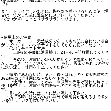
植物油なので、顔に髪がかかっても、肌にやさしいスプレー
です。
また、ドライヤーのあとに、髪を落ち着かせるために使う場
合は、乾かした後に髪全体にスプレーしてください。
べたつかずにしっとりサラサラになります。
-----------------------------------------
●使用上のご注意
・オーガニック、天然成分であってもお肌に合わない場合
がございます。パッチテストをしてからお使いください。
〇パッチテスト方法
上腕部の内側に適量塗り、24～48時間放置してくださ
い。
その後、皮膚にかゆみや炎症などの異常が起こらない
かチェックしてください。 もし、異常があれば速やか
に洗い流し、使用を中止してください。
・頭皮にあわない時、また、傷・はれもの・湿疹等異常の
ある時にはご使用にならないで下さい。
・ご使用中、赤み、かゆみ、刺激等の異常が現れた時はご
使用を中止し、皮膚科専門医等へのご相談をおすすめしま
す。
・目に入った時にはすぐに洗い流して下さい。
・捨てる時には火気のない屋外で噴射音が消えるまでボタ
ンを押し、ガスを抜いて下さい。