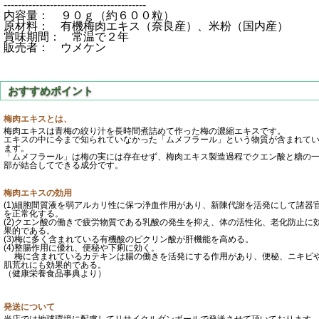
----------------------------------------
内容量： ９０ｇ（約６００粒）
原材料： 有機梅肉エキス（奈良産）、米粉（国内産）
賞味期間： 常温で２年
販売者： ウメケン
梅肉エキスとは、
梅肉エキスは青梅の絞り汁を長時間煮詰めて作った梅の濃縮エキスです。
エキスの中に今まで知られていなかった「ムメフラール」という物質が含まれて
ます。
「ムメフラール」は梅の実には存在せず、梅肉エキス製造過程でクエン酸と糖の
部が結合してできる成分です。
梅肉エキスの効用
(1)細胞間質液を弱アルカリ性に保つ浄血作用があり、新陳代謝を活発にして諸器
を正常化する。
(2)クエン酸の働きで疲労物質である乳酸の発生を抑え、体の活性化、老化防止に
果的である。
(3)梅に多く含まれている有機酸のピクリン酸が肝機能を高める。
(4)整腸作用に優れ、便秘や下痢に効く。
梅に含まれているカテキンは腸の働きを活発にする作用があり、便秘、ニキビ
肌荒れにも効果的である。
（健康栄養食品事典より）
発送について
当店では地球環境に配慮してリサイクルダンボールで発送させて頂いております