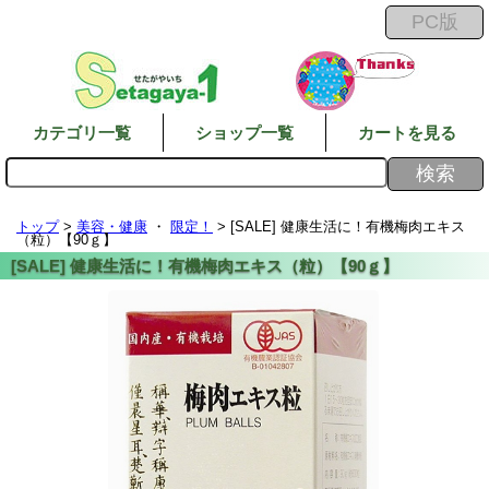
カテゴリ一覧
ショップ一覧
カートを見る
トップ
>
美容・健康
・
限定！
> [SALE] 健康生活に！有機梅肉エキス
（粒）【90ｇ】