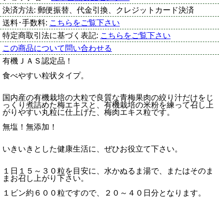
決済方法:
郵便振替、代金引換、クレジットカード決済
送料･手数料:
こちらをご覧下さい
特定商取引法に基づく表記:
こちらをご覧下さい
この商品について問い合わせる
有機ＪＡＳ認定品！
食べやすい粒状タイプ。
国内産の有機栽培の大粒で良質な青梅果肉の絞り汁だけをじ
っくり煮詰めた梅エキスと、有機栽培の米粉を練って召し上
がりやすい丸粒に仕上げた、梅肉エキス粒です。
無塩！無添加！
いきいきとした健康生活に、ぜひお役立て下さい。
１日１５～３０粒を目安に、水かぬるま湯で、またはそのま
まお召し上がり下さい。
１ビン約６００粒ですので、２０～４０日分となります。