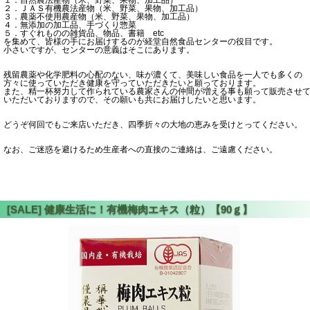
２．ＪＡＳ有機農法産物（米、野菜、果物、加工品）
３．農薬不使用農産物（米、野菜、果物、加工品）
４．無添加の加工品、手づくり惣菜
５．すぐれものの雑貨品、物品、書籍 etc
を集めて、皆様の手にお届けするのが経堂自然食品センターの役目です。
小さいですが、センターの意義はそこにあります。
残留農薬や化学肥料の心配のない、味が濃くて、美味しい食品を一人でも多くの
方々に使っていただき健康を守っていただきたいと願っております。
また、精一杯努力して作られている農家さんの仲間が増える事も願って販売させ
いただいておりますので、その願いも共にお届けしたいと思います。
どうぞ何回でもご来店いただき、四季折々の大地の恵みを受けとってください。
なお、ご迷惑を避けるため生産者への直接のご連絡は、ご遠慮ください。