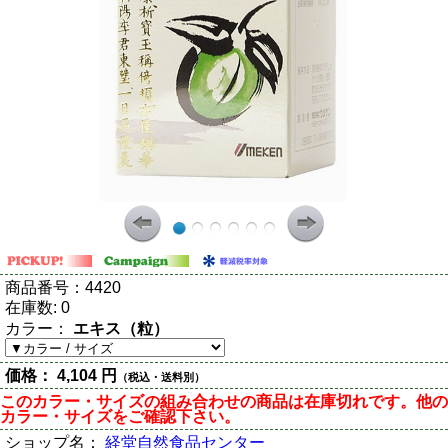
商品番号：
4420
在庫数:
0
カラー：
エキス（粒）
価格：
4,104 円
（税込・送料別）
このカラー・サイズの組み合わせの商品は在庫切れです。他の
カラー・サイズをご確認下さい。
ショップ名：
経堂自然食品センター