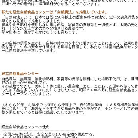
沖縄へ発送の場合は、追加送料がかかることがございます。
私たち経堂自然食品センターは「自然農法」を推進しています。
「自然農法」とは、日本では既に50年以上の歴史を持つ農法で、近年の農業汚染
早くから見通して推進してきました。
農薬や化学肥料を使用しない事は勿論、家畜等の糞尿等も一切使わず、太陽の光
熱、十分な水で土本来の力を発揮させる農法です。
草や樹木は、誰が手をかけなくても育ちます。
この自然の摂理を生かし、自然の持つ力を十分に引き出すことによって、健康な
物を育て、生命の安全が保証される世界を目指して、私たち：経堂自然食品セン
ーは自然農法を推進しています。
経堂自然食品センター
自然農法（無農薬、無化学肥料、家畜等の糞尿を原料にした堆肥不使用）は、世
谷の上野毛が発祥の地です。
その栽培でできた、美味しく体に優しい農産物、また、こだわった原料を使って
った加工品を多くの方々にお知らせしたいと、昭和５０年６月に経堂自然食品セ
ターをオープンいたしました。
あれから40年、お陰様で北海道から沖縄まで、自然農法産物、ＪＡＳ有機農法産
をはじめとして、海外からもすてきな商品を集める事ができ、センターとしての
割を果たせていると皆様に感謝いたしております。
経堂自然食品センターの使命
------------------------------------------------------------
○全国から体に安心、安全な美味しい農産物を供給する。
１．自然農法産物（米、野菜、果物、加工品）