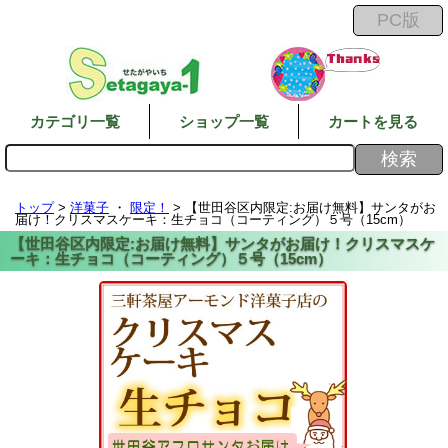
カテゴリ一覧
ショップ一覧
カートを見る
トップ
>
洋菓子
・
限定！
> 【世田谷区内限定:お届け無料】サンタがお
届け！クリスマスケーキ：生チョコ（コーティング）５号（15cm）