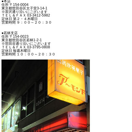
●本店
住所 〒154-0004
東京都世田谷区太子堂3-14-1
※茶沢通り沿いにございます
ＴＥＬ＆ＦＡＸ 03-3412-5982
定休日 第２・４木曜日
営業時間 ９：００～２０：３０
●若林支店
住所 〒154-0023
東京都世田谷区若林1-2-1
※世田谷通り沿いにございます
ＴＥＬ＆ＦＡＸ 03-3795-0808
定休日 毎週木曜日
営業時間 １０：００～２０：３０