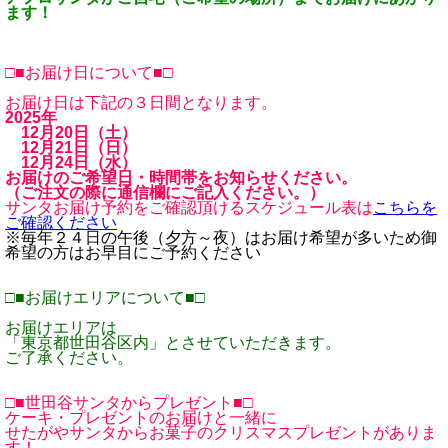
ます！
□■お届け日について■□
お届け日は下記の３日間となります。
2025年
12月20日（土）
12月21日（日）
12月24日（水）
お届けのご希望日・時間帯をお知らせください。
（ご注文の際に通信欄にご記入ください。）
サンタお届け予約をご確認頂けるスケジュール表は
こちらを
ご確認ください
※毎年２４日の午後（夕方～夜）はお届け希望が多いため御
希望の方はお早目にご予約ください
□■お届けエリアについて■□
お届けエリアは
「東京都世田谷区内」とさせていただきます。
ご了承ください。
□■世田谷サンタからプレゼント■□
ケーキ・プレゼントのお届けと一緒に
せたがやサンタからお菓子のクリスマスプレゼントがありま
す！