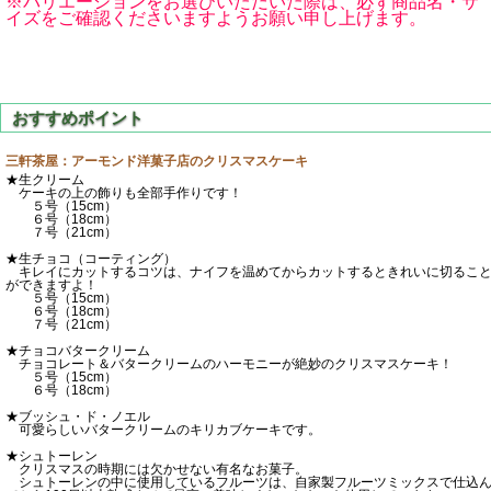
※バリエーションをお選びいただいた際は、必ず商品名・サ
イズをご確認くださいますようお願い申し上げます。
三軒茶屋：アーモンド洋菓子店のクリスマスケーキ
★生クリーム
ケーキの上の飾りも全部手作りです！
５号（15cm）
６号（18cm）
７号（21cm）
★生チョコ（コーティング）
キレイにカットするコツは、ナイフを温めてからカットするときれいに切るこ
ができますよ！
５号（15cm）
６号（18cm）
７号（21cm）
★チョコバタークリーム
チョコレート＆バタークリームのハーモニーが絶妙のクリスマスケーキ！
５号（15cm）
６号（18cm）
★ブッシュ・ド・ノエル
可愛らしいバタークリームのキリカブケーキです。
★シュトーレン
クリスマスの時期には欠かせない有名なお菓子。
シュトーレンの中に使用しているフルーツは、自家製フルーツミックスで仕込