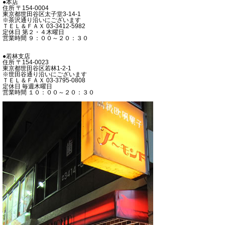
●本店
住所 〒154-0004
東京都世田谷区太子堂3-14-1
※茶沢通り沿いにございます
ＴＥＬ＆ＦＡＸ 03-3412-5982
定休日 第２・４木曜日
営業時間 ９：００～２０：３０
●若林支店
住所 〒154-0023
東京都世田谷区若林1-2-1
※世田谷通り沿いにございます
ＴＥＬ＆ＦＡＸ 03-3795-0808
定休日 毎週木曜日
営業時間 １０：００～２０：３０