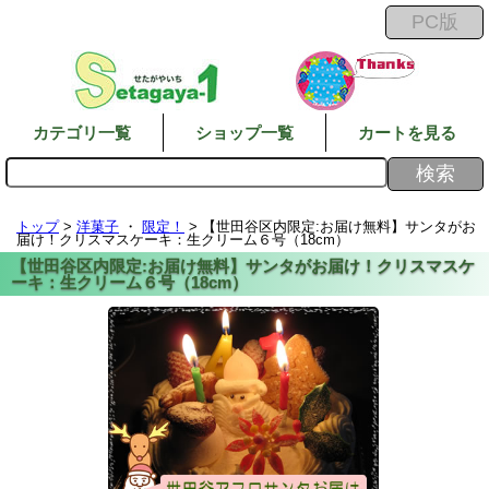
カテゴリ一覧
ショップ一覧
カートを見る
トップ
>
洋菓子
・
限定！
> 【世田谷区内限定:お届け無料】サンタがお
届け！クリスマスケーキ：生クリーム６号（18cm）