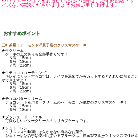
※バリエーションをお選びいただいた際は、必ず商品名・サ
イズをご確認くださいますようお願い申し上げます。
三軒茶屋：アーモンド洋菓子店のクリスマスケーキ
★生クリーム
ケーキの上の飾りも全部手作りです！
５号（15cm）
６号（18cm）
７号（21cm）
★生チョコ（コーティング）
キレイにカットするコツは、ナイフを温めてからカットするときれいに切るこ
ができますよ！
５号（15cm）
６号（18cm）
７号（21cm）
★チョコバタークリーム
チョコレート＆バタークリームのハーモニーが絶妙のクリスマスケーキ！
５号（15cm）
６号（18cm）
★ブッシュ・ド・ノエル
可愛らしいバタークリームのキリカブケーキです。
★シュトーレン
クリスマスの時期には欠かせない有名なお菓子。
シュトーレンの中に使用しているフルーツは、自家製フルーツミックスで仕込