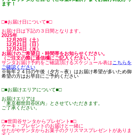
ます！
□■お届け日について■□
お届け日は下記の３日間となります。
2025年
12月20日（土）
12月21日（日）
12月24日（水）
お届けのご希望日・時間帯をお知らせください。
（ご注文の際に通信欄にご記入ください。）
サンタお届け予約をご確認頂けるスケジュール表は
こちらを
ご確認ください
※毎年２４日の午後（夕方～夜）はお届け希望が多いため御
希望の方はお早目にご予約ください
□■お届けエリアについて■□
お届けエリアは
「東京都世田谷区内」とさせていただきます。
ご了承ください。
□■世田谷サンタからプレゼント■□
ケーキ・プレゼントのお届けと一緒に
せたがやサンタからお菓子のクリスマスプレゼントがありま
す！