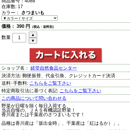
商品番号：
4088
在庫数:
17
カラー：
さつまいも
価格：
390 円
（税込・送料別）
数量
ショップ名：
経堂自然食品センター
決済方法:
郵便振替、代金引換、クレジットカード決済
送料･手数料:
こちらをご覧下さい
特定商取引法に基づく表記:
こちらをご覧下さい
この商品について問い合わせる
野菜が日曜を除く毎日入荷する、
当店自慢の、ＪＡＳ有機認証野菜！
香川産または千葉産のさつまいもです！
品種は香川産は「坂出金時」、千葉産は「紅はるか）」。