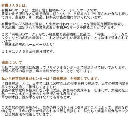
有機ＪＡＳとは、
有機JASマークは、太陽と雲と植物をイメージしたマークです。
農薬や化学肥料などの化学物質に頼らないで、自然界の力で生産された食品を表
ており、農産物、加工食品、飼料及び畜産物に付けられています。
有機食品のJAS規格に適合した生産が行われていることを登録認定機関が検査し、
その結果、認定された事業者のみが有機JASマークを貼ることができます。
この「有機JASマーク」がない農産物と農産物加工食品に、「有機」、「オーガニ
ック」などの名称の表示や、これと紛らわしい表示を付すことは法律で禁止され
います
（農林水産省のホームページより）
１１月はＪＡＳ普及推進月間です。
発送について
当店では地球環境に配慮してリサイクルダンボールで発送させて頂いております
沖縄へ発送の場合は、追加送料がかかることがございます。
私たち経堂自然食品センターは「自然農法」を推進しています。
「自然農法」とは、日本では既に50年以上の歴史を持つ農法で、近年の農業汚染
早くから見通して推進してきました。
農薬や化学肥料を使用しない事は勿論、家畜等の糞尿等も一切使わず、太陽の光
熱、十分な水で土本来の力を発揮させる農法です。
草や樹木は、誰が手をかけなくても育ちます。
この自然の摂理を生かし、自然の持つ力を十分に引き出すことによって、健康な
物を育て、生命の安全が保証される世界を目指して、私たち：経堂自然食品セン
ーは自然農法を推進しています。