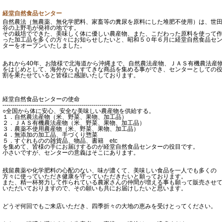
経堂自然食品センター
自然農法（無農薬、無化学肥料、家畜等の糞尿を原料にした堆肥不使用）は、世
谷の上野毛が発祥の地です。
その栽培でできた、美味しく体に優しい農産物、また、こだわった原料を使って
った加工品を多くの方々にお知らせしたいと、昭和５０年６月に経堂自然食品セ
ターをオープンいたしました。
あれから40年、お陰様で北海道から沖縄まで、自然農法産物、ＪＡＳ有機農法産
をはじめとして、海外からもすてきな商品を集める事ができ、センターとしての
割を果たせていると皆様に感謝いたしております。
経堂自然食品センターの使命
------------------------------------------------------------
○全国から体に安心、安全な美味しい農産物を供給する。
１．自然農法産物（米、野菜、果物、加工品）
２．ＪＡＳ有機農法産物（米、野菜、果物、加工品）
３．農薬不使用農産物（米、野菜、果物、加工品）
４．無添加の加工品、手づくり惣菜
５．すぐれものの雑貨品、物品、書籍 etc
を集めて、皆様の手にお届けするのが経堂自然食品センターの役目です。
小さいですが、センターの意義はそこにあります。
残留農薬や化学肥料の心配のない、味が濃くて、美味しい食品を一人でも多くの
方々に使っていただき健康を守っていただきたいと願っております。
また、精一杯努力して作られている農家さんの仲間が増える事も願って販売させ
いただいておりますので、その願いも共にお届けしたいと思います。
どうぞ何回でもご来店いただき、四季折々の大地の恵みを受けとってください。