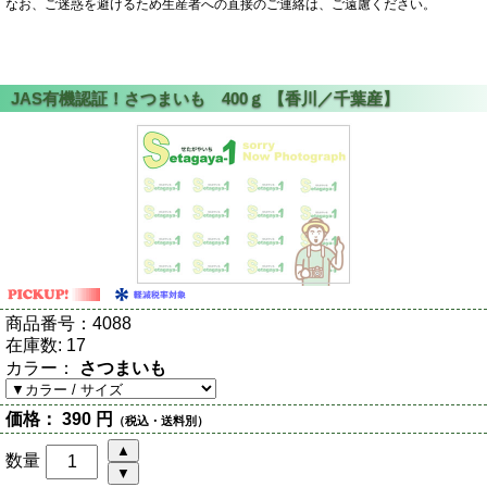
なお、ご迷惑を避けるため生産者への直接のご連絡は、ご遠慮ください。
商品番号：
4088
在庫数:
17
カラー：
さつまいも
価格：
390 円
（税込・送料別）
数量