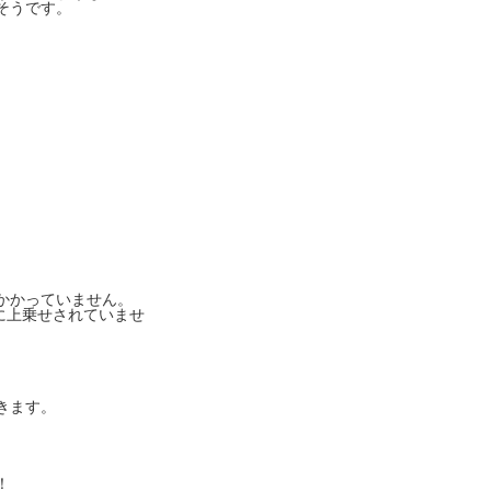
そうです。
。
かかっていません。
に上乗せされていませ
きます。
！