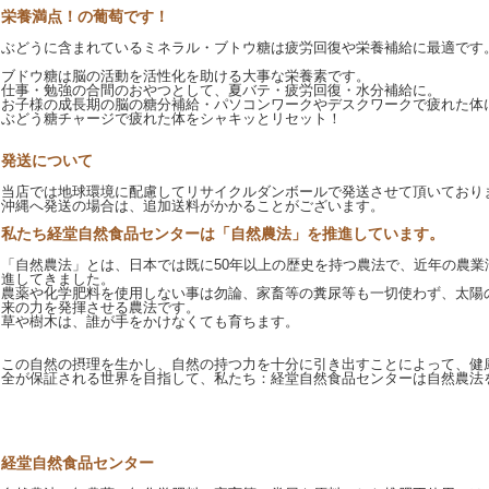
栄養満点！の葡萄です！
ぶどうに含まれているミネラル・ブトウ糖は疲労回復や栄養補給に最適です
ブドウ糖は脳の活動を活性化を助ける大事な栄養素です。
仕事・勉強の合間のおやつとして、夏バテ・疲労回復・水分補給に。
お子様の成長期の脳の糖分補給・パソコンワークやデスクワークで疲れた体
ぶどう糖チャージで疲れた体をシャキッとリセット！
発送について
当店では地球環境に配慮してリサイクルダンボールで発送させて頂いており
沖縄へ発送の場合は、追加送料がかかることがございます。
私たち経堂自然食品センターは「自然農法」を推進しています。
「自然農法」とは、日本では既に50年以上の歴史を持つ農法で、近年の農業
進してきました。
農薬や化学肥料を使用しない事は勿論、家畜等の糞尿等も一切使わず、太陽
来の力を発揮させる農法です。
草や樹木は、誰が手をかけなくても育ちます。
この自然の摂理を生かし、自然の持つ力を十分に引き出すことによって、健
全が保証される世界を目指して、私たち：経堂自然食品センターは自然農法
経堂自然食品センター