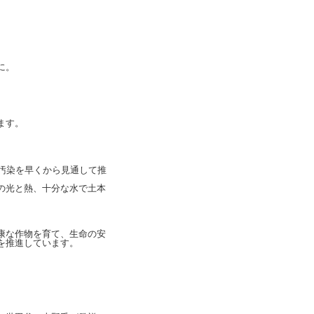
。
に。
ます。
汚染を早くから見通して推
の光と熱、十分な水で土本
康な作物を育て、生命の安
を推進しています。