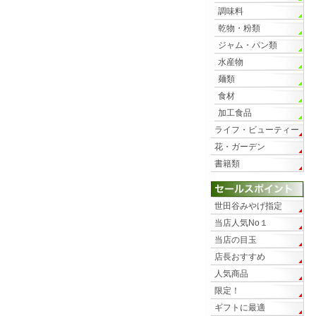
調味料
乾物・粉類
ジャム・パン類
水産物
麺類
食材
加工食品
ライフ・ビューティー
花・ガーデン
書籍類
世田谷みやげ指定
当店人気No１
当店の目玉
店長おすすめ
人気商品
限定！
ギフトに最適