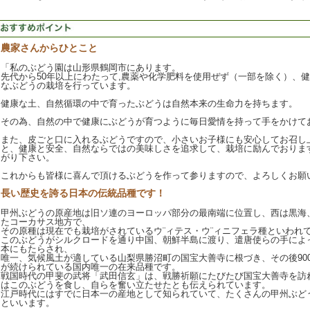
農家さんからひとこと
「私のぶどう園は山形県鶴岡市にあります。
先代から50年以上にわたって,農薬や化学肥料を使用ぜず（一部を除く）、
なぶどうの栽培を行っています。
健康な土、自然循環の中で育ったぶどうは自然本来の生命力を持ちます。
その為、自然の中で健康にぶどうが育つように毎日愛情を持って手をかけて
また、皮ごと口に入れるぶどうですので、小さいお子様にも安心してお召し
と、健康と安全、自然ならではの美味しさを追求して、栽培に励んでおりま
がり下さい。
これからも皆様に喜んで頂けるぶどうを作って参りますので、よろしくお願
長い歴史を誇る日本の伝統品種です！
甲州ぶどうの原産地は旧ソ連のヨーロッパ部分の最南端に位置し、西は黒海
たコーカサス地方で、
その原種は現在でも栽培がされているウ¨ィテス・ウ¨ィニフェラ種といわれ
このぶどうがシルクロードを通り中国、朝鮮半島に渡り、遣唐使らの手によ
本にもたらされ、
唯一、気候風土が適している山梨県勝沼町の国宝大善寺に根づき、その後90
が続けられている国内唯一の在来品種です。
戦国時代の甲斐の武将「武田信玄」は、戦勝祈願にたびたび国宝大善寺を訪
はこのぶどうを食し、自らを奮い立たせたとも伝えられています。
江戸時代にはすでに日本一の産地として知られていて、たくさんの甲州ぶど
といいます。