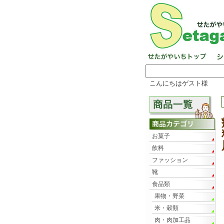
こんにちはゲスト様
お菓子
飲料
ファッション
靴
食品類
果物・野菜
米・穀類
肉・肉加工品