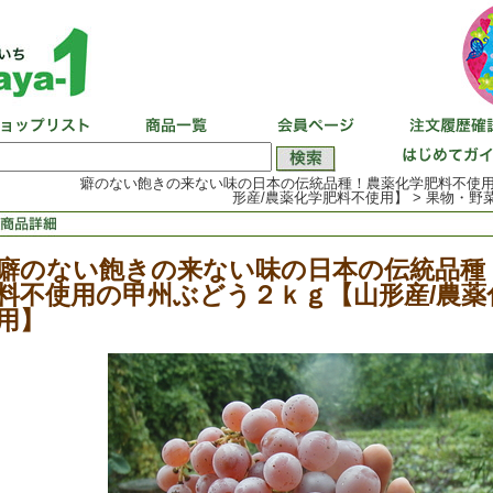
癖のない飽きの来ない味の日本の伝統品種！農薬化学肥料不使
形産/農薬化学肥料不使用】 > 果物・野菜
癖のない飽きの来ない味の日本の伝統品種
料不使用の甲州ぶどう２ｋｇ【山形産/農薬
用】