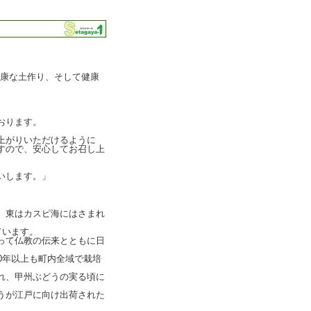
健康な土作り、そして健康
おります。
上がりいただけるように
すので、安心してお召し上
いします。」
、東はカスピ海にはさまれ
ています。
って仏教の伝来とともに日
0年以上も町内全域で栽培
れ、甲州ぶどうの実る頃に
うが江戸に向け出荷された