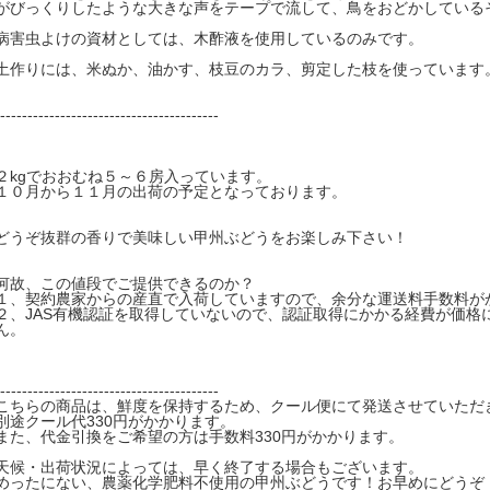
がびっくりしたような大きな声をテープで流して、鳥をおどかしている
病害虫よけの資材としては、木酢液を使用しているのみです。
土作りには、米ぬか、油かす、枝豆のカラ、剪定した枝を使っています
----------------------------------------
２kgでおおむね５～６房入っています。
１０月から１１月の出荷の予定となっております。
どうぞ抜群の香りで美味しい甲州ぶどうをお楽しみ下さい！
何故、この値段でご提供できるのか？
１、契約農家からの産直で入荷していますので、余分な運送料手数料が
２、JAS有機認証を取得していないので、認証取得にかかる経費が価格
ん。
----------------------------------------
こちらの商品は、鮮度を保持するため、クール便にて発送させていただ
別途クール代330円がかかります。
また、代金引換をご希望の方は手数料330円がかかります。
天候・出荷状況によっては、早く終了する場合もございます。
めったにない、農薬化学肥料不使用の甲州ぶどうです！お早めにどうぞ