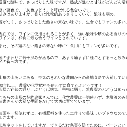
適度な酸味で、さっぱりした味ですが、熟成が進むと甘味がどんどん増
淡い藤色で、「灰色ぶどう」と呼ばれる色合いです。
甘みはありますが、香りは比較的あっさりしていて、酸味も弱め。
癖がなく、さっぱりとした飽きの来ない味です。生食でもファンの多い
現在では、ワインに使用されることが多く、強い酸味や癖のある香りの
ワインは、和食に最も合うワインとされています。
また、その癖のない飽きの来ない味に生食用にもファンが多いです。
種のまわりに若干渋みがあるので、あまり噛まずに種ごとするっと飲み
メの食べ方です。
---------------------------------------
山形の山あいにある、空気のきれいな農園からの産地直送で入荷してい
30年以上、農薬や化学肥料を使わずに育てたぶどうです！
皆様ご存知の通り、ぶどうは病気、害虫に弱く、無農薬のぶどうはめっ
こちらの山形の契約農家さんでは、化学農薬は一切使わず、木酢液のみ
農家さんが大変な手間をかけて大切に育てています。
農薬を一切使わずに、有機肥料を使った土作りで美味しいブドウなので
てきます。
防鳥ネットをしていますが、できるだけ鳥害を防ぐために、バーンとい