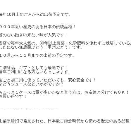
毎年10月上旬ごろからの出荷予定です。
９００年近い歴史のある日本の伝統品種！
癖のない飽きの来ない味が人気です！
当店で毎年大人気の、30年以上農薬・化学肥料を使わずに栽培している
ったにない無農薬ぶどう「甲州ぶどう」です。
１０月から１１月までの出荷の予定です。
ご贈答品、ギフトとしても最適です！
毎年ご利用になる方もいらっしゃます。
皮ごと加工用に使っていただいても、安心安全です！
ぶどうジュースなどいかがですか？
ちょっと１ケースは量が多いかなと言う方は、お友達と分けてもＯＫ！
お買い得です！
---------------------------------------
山梨県勝沼で発見された、日本最古鎌倉時代から伝わる歴史のある品種