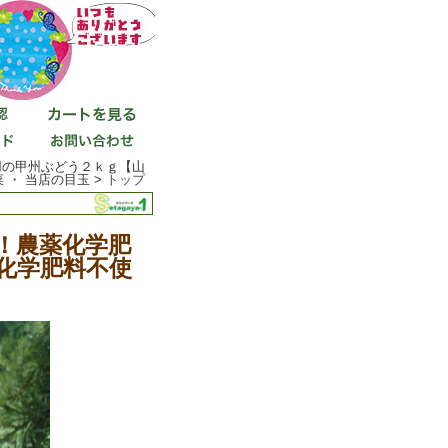
用の甲州ぶどう２ｋｇ【山
 ・ 当店の目玉 >
トップ
！農薬化学肥
化学肥料不使