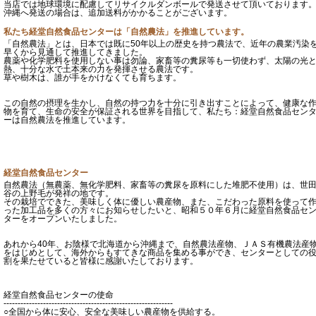
当店では地球環境に配慮してリサイクルダンボールで発送させて頂いております
沖縄へ発送の場合は、追加送料がかかることがございます。
私たち経堂自然食品センターは「自然農法」を推進しています。
「自然農法」とは、日本では既に50年以上の歴史を持つ農法で、近年の農業汚染
早くから見通して推進してきました。
農薬や化学肥料を使用しない事は勿論、家畜等の糞尿等も一切使わず、太陽の光
熱、十分な水で土本来の力を発揮させる農法です。
草や樹木は、誰が手をかけなくても育ちます。
この自然の摂理を生かし、自然の持つ力を十分に引き出すことによって、健康な
物を育て、生命の安全が保証される世界を目指して、私たち：経堂自然食品セン
ーは自然農法を推進しています。
経堂自然食品センター
自然農法（無農薬、無化学肥料、家畜等の糞尿を原料にした堆肥不使用）は、世
谷の上野毛が発祥の地です。
その栽培でできた、美味しく体に優しい農産物、また、こだわった原料を使って
った加工品を多くの方々にお知らせしたいと、昭和５０年６月に経堂自然食品セ
ターをオープンいたしました。
あれから40年、お陰様で北海道から沖縄まで、自然農法産物、ＪＡＳ有機農法産
をはじめとして、海外からもすてきな商品を集める事ができ、センターとしての
割を果たせていると皆様に感謝いたしております。
経堂自然食品センターの使命
------------------------------------------------------------
○全国から体に安心、安全な美味しい農産物を供給する。