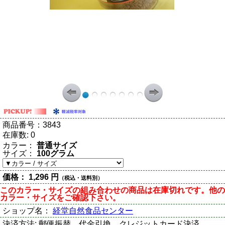
商品番号：
3843
在庫数:
0
カラー：
普通サイズ
サイズ：
100グラム
価格：
1,296 円
（税込・送料別）
このカラー・サイズの組み合わせの商品は在庫切れです。他の
カラー・サイズをご確認下さい。
ショップ名：
経堂自然食品センター
決済方法:
郵便振替、代金引換、クレジットカード決済