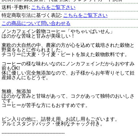
送料･手数料:
こちらをご覧下さい
特定商取引法に基づく表記:
こちらをご覧下さい
この商品について問い合わせる
ノンカフェイン穀物コーヒー「やちゃいばいせん」
ほのかな苦味と甘みが美味しい！
東欧の大自然の中、農家の方が心を込めて栽培された穀物と
野菜をもとに作られました。
チコリーに大麦・ライ麦・ビートを加えた穀物飲料です。
コーヒーの様な味わいなのにノンカフェインだからおやすみ
前もOK!
体に優しい完全無添加なので、お子様からお年寄りそして妊
産婦さんにもどうぞ。
無糖、無添加
ほのかな苦みと甘味があって、コクがあって独特のおいしさ
です。
コーヒーが苦手な方にもおすすめです。
ビン入りの他に、詰替え用、お試し用もございます。
アルミスタンドパック・便利なチャック付き。
-----------------------------------------