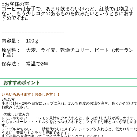
○お客様の声
コーヒーは苦手で、あまり飲まないけれど、紅茶では物足り
ない、もう少しコクのあるものを飲みたいというときにおす
すめですね。
-----------------------------------------
内容量： 100ｇ
原材料： 大麦、ライ麦、乾燥チコリー、ビート（ポーラン
ド産）
保存法： 常温で2年
いろいろあります！お楽しみ方！！
○飲み方
小さじ1杯～2杯を目安にカップに入れ、150ml程度のお湯を注ぎ、良くかき混ぜ
お飲みください。
○美味しい飲み方
レモンやちゃい・・・レモン果汁を少々入れると、さっぱりした味が楽しめます
やちゃいオーレ・・・ミルクをたっぷり入れると、マイルドな味とコクが楽しめ
す。
メイプルやちゃい・・・砂糖代わりにメイプルシロップを入れると、低カロリー
うえに、豊富なミネラルも摂取できます。
また少量のお湯で溶いて、アイスのトッピングにもどうぞ！！