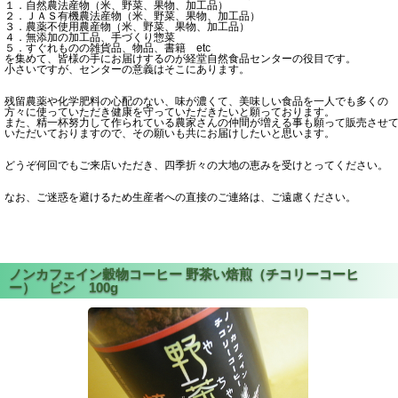
１．自然農法産物（米、野菜、果物、加工品）
２．ＪＡＳ有機農法産物（米、野菜、果物、加工品）
３．農薬不使用農産物（米、野菜、果物、加工品）
４．無添加の加工品、手づくり惣菜
５．すぐれものの雑貨品、物品、書籍 etc
を集めて、皆様の手にお届けするのが経堂自然食品センターの役目です。
小さいですが、センターの意義はそこにあります。
残留農薬や化学肥料の心配のない、味が濃くて、美味しい食品を一人でも多くの
方々に使っていただき健康を守っていただきたいと願っております。
また、精一杯努力して作られている農家さんの仲間が増える事も願って販売させ
いただいておりますので、その願いも共にお届けしたいと思います。
どうぞ何回でもご来店いただき、四季折々の大地の恵みを受けとってください。
なお、ご迷惑を避けるため生産者への直接のご連絡は、ご遠慮ください。