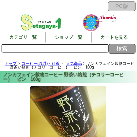
カテゴリ一覧
ショップ一覧
カートを見る
トップ
>
コーヒー(珈琲)・紅茶
・
人気商品
> ノンカフェイン穀物コーヒ
ー 野茶い焙煎（チコリーコーヒー） ビン 100g