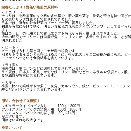
栄養たっぷり！野茶い焙煎の原材料
＜チコリー＞
チコリは、北欧原産のキク科の多年草で、若い葉や芽は、香気と苦みを持つ歯ざ
りの良いサラダ野菜として食されてきました。
日本では、近年の外来野菜のブームで一般に普及しました。
初夏から秋にかけて咲く、明るい青紫色の花もエディブルフラワーとして食べら
ます。
根はコーヒーの代用として古代エジプト時代から長く親しまれてきました。
近年の研究でチコリーには健康成分「イヌリン」が、多量に含まれていることが
明されました
＜ビート＞
ビートはほうれん草と同じアカザ科の植物です。
別名サトウダイコンとも呼ばれるように、根が肥大しそこに砂糖が蓄えられ、ビ
トファイバーという食物繊維を含んでいます。
＜ライ麦＞
海外では、主にパンなどに調理して食されていました。
ライ麦は、日本人に不足しがちな鉄・リン・亜鉛などのミネラルや必須アミノ酸
食物繊維が豊富に含まれています。
＜大麦＞
小麦に比べて繊維がやや多く、灰分、カルシウム、鉄分、ビタミンＢ1、ニコチン
酸などがバランスよく含まれています。
用途に合わせて３種類！
レギュラータイプのビン入り 100ｇ 1200円
アルミスタンドパックの詰替え用 100g 1886円
アルミスタンドパックのお試し用 30g 474円
がございます。
価格はいずれも税抜きです
発送について