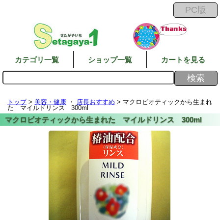
カテゴリ一覧
ショップ一覧
カートを見る
トップ
>
美容・健康
・
店長おすすめ
> マクロビオティックから生まれ
た マイルドリンス 300ml