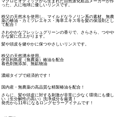
マクロビオティックから生まれた自然派化粧品メーカーが作
った、人に地球に優しいリンスです。
秩父の天然水を使用し、マイルドなラノリン系の素材、無農
薬の椿油・カミツレエキス・海草エキス等を髪の保湿剤とし
て配合！
さわやかなフレッシュグリーンの香りで、さらさら、つやや
かな髪に仕上がります。
髪や頭皮を健やかに保つやさしいリンスです。
秩父の天然湧水使用。
伊豆利島産（無農薬）椿油を配合
着色剤無添加、無鉱物油
濃縮タイプで経済的です！
国内産・無農薬の高品質な精製椿油を配合！
さらに、髪や頭皮に対する刺激が非常に少なく環境にも優し
い（生分解性の高い）洗浄成分を厳選！
発売から11年になるロングセラーアイテムです！