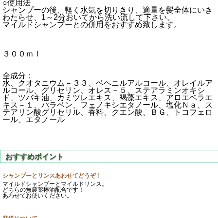
○使用法
シャンプーの後、軽く水気を切りきり、適量を髪全体にいき
わたらせ、1～2分おいてから洗い流して下さい。
マイルドシャンプーとの併用をおすすめ致します。
３００ｍｌ
全成分：
水、クオタニウム－３３、ベヘニルアルコール、オレイルア
ルコール、グリセリン、オレス－５、ステアラミンオキシ
ド、ツバキ油、カミツレエキス、褐藻エキス、アロエベラエ
キス－１、パラベン、フェノキシエタノール、塩化Ｎａ、ス
テアリン酸グリセリル、香料、クエン酸、ＢＧ、トコフェロ
ール、エタノール
シャンプーとリンスあわせてどうぞ！
マイルドシャンプーとマイルドリンス。
どちらの無農薬椿油配合です！
あわせてお使いください。