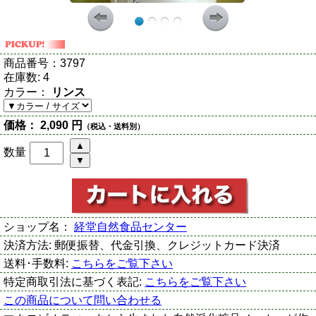
商品番号：
3797
在庫数:
4
カラー：
リンス
価格：
2,090 円
（税込・送料別）
数量
ショップ名：
経堂自然食品センター
決済方法:
郵便振替、代金引換、クレジットカード決済
送料･手数料:
こちらをご覧下さい
特定商取引法に基づく表記:
こちらをご覧下さい
この商品について問い合わせる