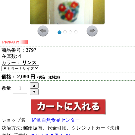
商品番号：
3797
在庫数:
4
カラー：
リンス
価格：
2,090 円
（税込・送料別）
数量
ショップ名：
経堂自然食品センター
決済方法:
郵便振替、代金引換、クレジットカード決済