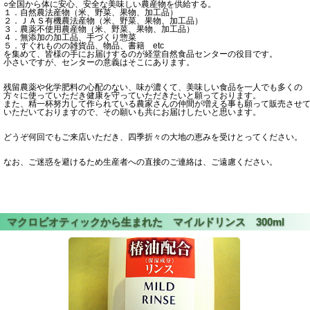
○全国から体に安心、安全な美味しい農産物を供給する。
１．自然農法産物（米、野菜、果物、加工品）
２．ＪＡＳ有機農法産物（米、野菜、果物、加工品）
３．農薬不使用農産物（米、野菜、果物、加工品）
４．無添加の加工品、手づくり惣菜
５．すぐれものの雑貨品、物品、書籍 etc
を集めて、皆様の手にお届けするのが経堂自然食品センターの役目です。
小さいですが、センターの意義はそこにあります。
残留農薬や化学肥料の心配のない、味が濃くて、美味しい食品を一人でも多くの
方々に使っていただき健康を守っていただきたいと願っております。
また、精一杯努力して作られている農家さんの仲間が増える事も願って販売させ
いただいておりますので、その願いも共にお届けしたいと思います。
どうぞ何回でもご来店いただき、四季折々の大地の恵みを受けとってください。
なお、ご迷惑を避けるため生産者への直接のご連絡は、ご遠慮ください。