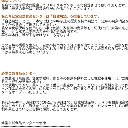
発送について
当店では地球環境に配慮してリサイクルダンボールで発送させて頂いております
沖縄へ発送の場合は、追加送料がかかることがございます。
私たち経堂自然食品センターは「自然農法」を推進しています。
「自然農法」とは、日本では既に50年以上の歴史を持つ農法で、近年の農業汚染
早くから見通して推進してきました。
農薬や化学肥料を使用しない事は勿論、家畜等の糞尿等も一切使わず、太陽の光
熱、十分な水で土本来の力を発揮させる農法です。
草や樹木は、誰が手をかけなくても育ちます。
この自然の摂理を生かし、自然の持つ力を十分に引き出すことによって、健康な
物を育て、生命の安全が保証される世界を目指して、私たち：経堂自然食品セン
ーは自然農法を推進しています。
経堂自然食品センター
自然農法（無農薬、無化学肥料、家畜等の糞尿を原料にした堆肥不使用）は、世
谷の上野毛が発祥の地です。
その栽培でできた、美味しく体に優しい農産物、また、こだわった原料を使って
った加工品を多くの方々にお知らせしたいと、昭和５０年６月に経堂自然食品セ
ターをオープンいたしました。
あれから40年、お陰様で北海道から沖縄まで、自然農法産物、ＪＡＳ有機農法産
をはじめとして、海外からもすてきな商品を集める事ができ、センターとしての
割を果たせていると皆様に感謝いたしております。
経堂自然食品センターの使命
------------------------------------------------------------