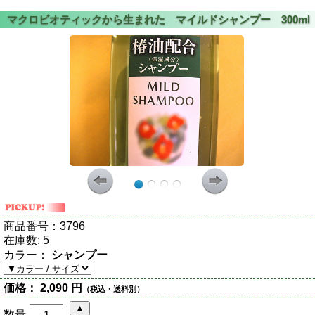
商品番号：
3796
在庫数:
5
カラー：
シャンプー
価格：
2,090 円
（税込・送料別）
数量