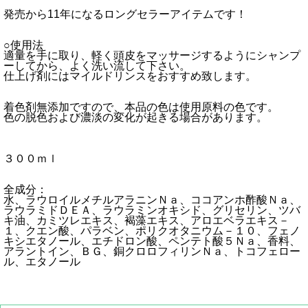
発売から11年になるロングセラーアイテムです！
○使用法
適量を手に取り、軽く頭皮をマッサージするようにシャンプ
ーしてから、よく洗い流して下さい。
仕上げ剤にはマイルドリンスをおすすめ致します。
着色剤無添加ですので、本品の色は使用原料の色です。
色の脱色および濃淡の変化が起きる場合があります。
３００ｍｌ
全成分：
水、ラウロイルメチルアラニンＮａ、ココアンホ酢酸Ｎａ、
ラウラミドＤＥＡ、ラウラミンオキシド、グリセリン、ツバ
キ油、カミツレエキス、褐藻エキス、アロエベラエキス－
１、クエン酸、パラベン、ポリクオタニウム－１０、フェノ
キシエタノール、エチドロン酸、ペンテト酸５Ｎａ、香料、
アラントイン、ＢＧ、銅クロロフィリンＮａ、トコフェロー
ル、エタノール