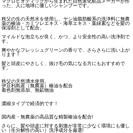
マクロビオティックから生まれた自然派化粧品メーカーが作
った、人に地球に優しいシャンプーです。
秩父の生の天然水を使用し、ヤシ油脂肪酸系の洗浄料に無農
薬の椿油・カミツレエキス・海草エキス・葉緑素などを髪の
保湿剤として配合。
マイルドな泡立ちが良く、かつ、より安全性の高い洗浄剤で
す。
爽やかなフレッシュグリーンの香りで、さらさらに洗い上が
ります！
髪と頭皮にやさしく、抜け毛の気になる方にもおすすめで
す。
秩父の天然湧水使用。
伊豆利島産（無農薬）椿油を配合
着色剤無添加、無鉱物油
濃縮タイプで経済的です！
国内産・無農薬の高品質な精製椿油を配合!
さらに、髪や頭皮に対する刺激が非常に少なく環境にも優し
い（生分解性の高い）洗浄成分を厳選!