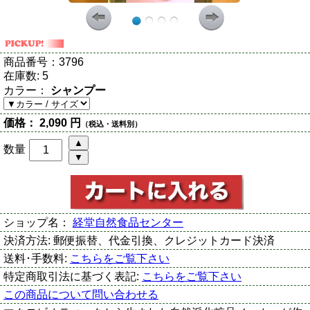
商品番号：
3796
在庫数:
5
カラー：
シャンプー
価格：
2,090 円
（税込・送料別）
数量
ショップ名：
経堂自然食品センター
決済方法:
郵便振替、代金引換、クレジットカード決済
送料･手数料:
こちらをご覧下さい
特定商取引法に基づく表記:
こちらをご覧下さい
この商品について問い合わせる