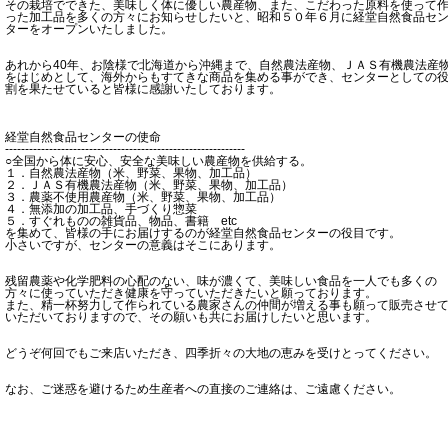
その栽培でできた、美味しく体に優しい農産物、また、こだわった原料を使って
った加工品を多くの方々にお知らせしたいと、昭和５０年６月に経堂自然食品セ
ターをオープンいたしました。
あれから40年、お陰様で北海道から沖縄まで、自然農法産物、ＪＡＳ有機農法産
をはじめとして、海外からもすてきな商品を集める事ができ、センターとしての
割を果たせていると皆様に感謝いたしております。
経堂自然食品センターの使命
------------------------------------------------------------
○全国から体に安心、安全な美味しい農産物を供給する。
１．自然農法産物（米、野菜、果物、加工品）
２．ＪＡＳ有機農法産物（米、野菜、果物、加工品）
３．農薬不使用農産物（米、野菜、果物、加工品）
４．無添加の加工品、手づくり惣菜
５．すぐれものの雑貨品、物品、書籍 etc
を集めて、皆様の手にお届けするのが経堂自然食品センターの役目です。
小さいですが、センターの意義はそこにあります。
残留農薬や化学肥料の心配のない、味が濃くて、美味しい食品を一人でも多くの
方々に使っていただき健康を守っていただきたいと願っております。
また、精一杯努力して作られている農家さんの仲間が増える事も願って販売させ
いただいておりますので、その願いも共にお届けしたいと思います。
どうぞ何回でもご来店いただき、四季折々の大地の恵みを受けとってください。
なお、ご迷惑を避けるため生産者への直接のご連絡は、ご遠慮ください。