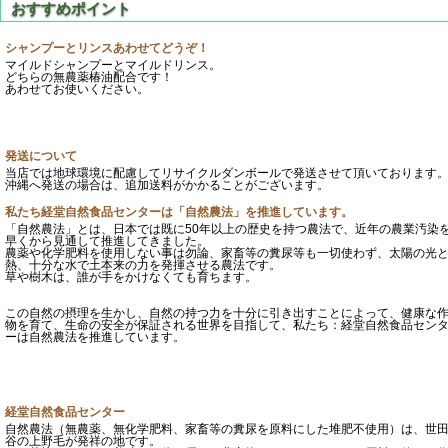
シャンプーとリンスあわせてどうぞ！
マイルドシャンプーとマイルドリンス。
どちらの無農薬椿油配合です！
あわせてお使いください。
発送について
当店では地球環境に配慮してリサイクルダンボールで発送させて頂いております
沖縄へ発送の場合は、追加送料がかかることがございます。
私たち経堂自然食品センターは「自然農法」を推進しています。
「自然農法」とは、日本では既に50年以上の歴史を持つ農法で、近年の農業汚染
早くから見通して推進してきました。
農薬や化学肥料を使用しない事は勿論、家畜等の糞尿等も一切使わず、太陽の光
熱、十分な水で土本来の力を発揮させる農法です。
草や樹木は、誰が手をかけなくても育ちます。
この自然の摂理を生かし、自然の持つ力を十分に引き出すことによって、健康な
物を育て、生命の安全が保証される世界を目指して、私たち：経堂自然食品セン
ーは自然農法を推進しています。
経堂自然食品センター
自然農法（無農薬、無化学肥料、家畜等の糞尿を原料にした堆肥不使用）は、世
谷の上野毛が発祥の地です。