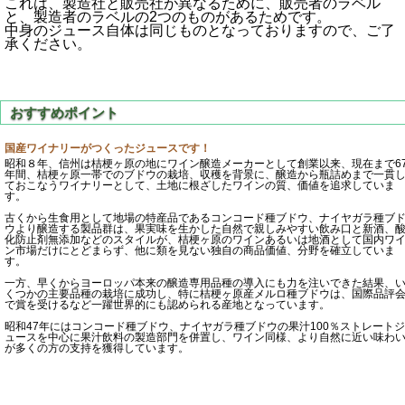
これは、製造社と販売社が異なるために、販売者のラベル
と、製造者のラベルの2つのものがあるためです。
中身のジュース自体は同じものとなっておりますので、ご了
承ください。
国産ワイナリーがつくったジュースです！
昭和８年、信州は桔梗ヶ原の地にワイン醸造メーカーとして創業以来、現在まで6
年間、桔梗ヶ原一帯でのブドウの栽培、収穫を背景に、醸造から瓶詰めまで一貫
ておこなうワイナリーとして、土地に根ざしたワインの質、価値を追求していま
す。
古くから生食用として地場の特産品であるコンコード種ブドウ、ナイヤガラ種ブ
ウより醸造する製品群は、果実味を生かした自然で親しみやすい飲み口と新酒、
化防止剤無添加などのスタイルが、桔梗ヶ原のワインあるいは地酒として国内ワ
ン市場だけにとどまらず、他に類を見ない独自の商品価値、分野を確立していま
す。
一方、早くからヨーロッパ本来の醸造専用品種の導入にも力を注いできた結果、
くつかの主要品種の栽培に成功し、特に桔梗ヶ原産メルロ種ブドウは、国際品評
で賞を受けるなど一躍世界的にも認められる産地となっています。
昭和47年にはコンコード種ブドウ、ナイヤガラ種ブドウの果汁100％ストレートジ
ュースを中心に果汁飲料の製造部門を併置し、ワイン同様、より自然に近い味わ
が多くの方の支持を獲得しています。