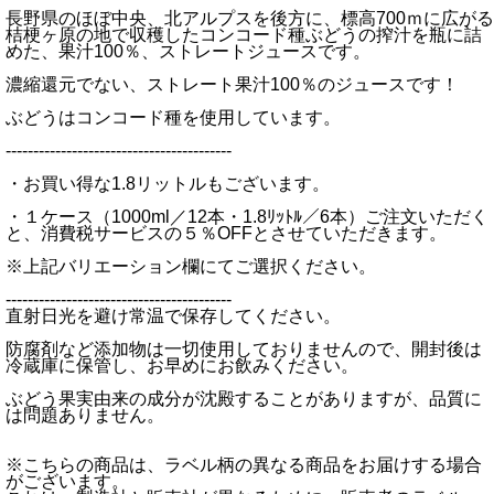
長野県のほぼ中央、北アルプスを後方に、標高700ｍに広がる
桔梗ヶ原の地で収穫したコンコード種ぶどうの搾汁を瓶に詰
めた、果汁100％、ストレートジュースです。
濃縮還元でない、ストレート果汁100％のジュースです！
ぶどうはコンコード種を使用しています。
-----------------------------------------
・お買い得な1.8リットルもございます。
・１ケース（1000ml／12本・1.8ﾘｯﾄﾙ／6本）ご注文いただく
と、消費税サービスの５％OFFとさせていただきます。
※上記バリエーション欄にてご選択ください。
-----------------------------------------
直射日光を避け常温で保存してください。
防腐剤など添加物は一切使用しておりませんので、開封後は
冷蔵庫に保管し、お早めにお飲みください。
ぶどう果実由来の成分が沈殿することがありますが、品質に
は問題ありません。
※こちらの商品は、ラベル柄の異なる商品をお届けする場合
がございます。