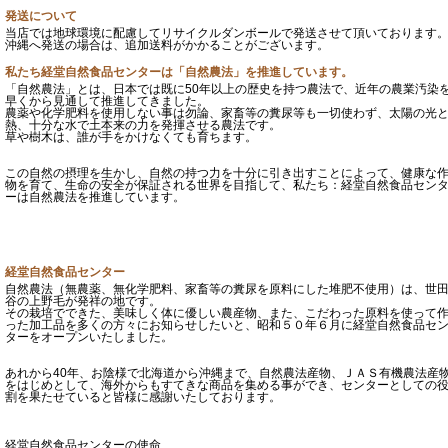
発送について
当店では地球環境に配慮してリサイクルダンボールで発送させて頂いております
沖縄へ発送の場合は、追加送料がかかることがございます。
私たち経堂自然食品センターは「自然農法」を推進しています。
「自然農法」とは、日本では既に50年以上の歴史を持つ農法で、近年の農業汚染
早くから見通して推進してきました。
農薬や化学肥料を使用しない事は勿論、家畜等の糞尿等も一切使わず、太陽の光
熱、十分な水で土本来の力を発揮させる農法です。
草や樹木は、誰が手をかけなくても育ちます。
この自然の摂理を生かし、自然の持つ力を十分に引き出すことによって、健康な
物を育て、生命の安全が保証される世界を目指して、私たち：経堂自然食品セン
ーは自然農法を推進しています。
経堂自然食品センター
自然農法（無農薬、無化学肥料、家畜等の糞尿を原料にした堆肥不使用）は、世
谷の上野毛が発祥の地です。
その栽培でできた、美味しく体に優しい農産物、また、こだわった原料を使って
った加工品を多くの方々にお知らせしたいと、昭和５０年６月に経堂自然食品セ
ターをオープンいたしました。
あれから40年、お陰様で北海道から沖縄まで、自然農法産物、ＪＡＳ有機農法産
をはじめとして、海外からもすてきな商品を集める事ができ、センターとしての
割を果たせていると皆様に感謝いたしております。
経堂自然食品センターの使命