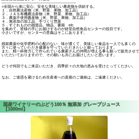
------------------------------------------------------------
○全国から体に安心、安全な美味しい農産物を供給する。
１．自然農法産物（米、野菜、果物、加工品）
２．ＪＡＳ有機農法産物（米、野菜、果物、加工品）
３．農薬不使用農産物（米、野菜、果物、加工品）
４．無添加の加工品、手づくり惣菜
５．すぐれものの雑貨品、物品、書籍 etc
を集めて、皆様の手にお届けするのが経堂自然食品センターの役目です。
小さいですが、センターの意義はそこにあります。
残留農薬や化学肥料の心配のない、味が濃くて、美味しい食品を一人でも多くの
方々に使っていただき健康を守っていただきたいと願っております。
また、精一杯努力して作られている農家さんの仲間が増える事も願って販売させ
いただいておりますので、その願いも共にお届けしたいと思います。
どうぞ何回でもご来店いただき、四季折々の大地の恵みを受けとってください。
なお、ご迷惑を避けるため生産者への直接のご連絡は、ご遠慮ください。