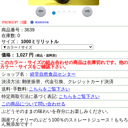
商品番号：
3639
在庫数:
0
サイズ：
1000ミリリットル
価格：
1,027 円
（税込・送料別）
このカラー・サイズの組み合わせの商品は在庫切れです。他の
カラー・サイズをご確認下さい。
ショップ名：
経堂自然食品センター
決済方法:
郵便振替、代金引換、クレジットカード決済
送料･手数料:
こちらをご覧下さい
特定商取引法に基づく表記:
こちらをご覧下さい
この商品について問い合わせる
ぶどうそのままの味わいを存分にお楽しみください。
国産ワイナリーのぶどう100％のストレートジュース！もちろ
ん無添加です！