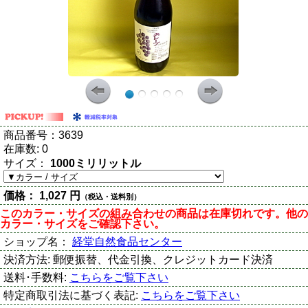
商品番号：
3639
在庫数:
0
サイズ：
1000ミリリットル
価格：
1,027 円
（税込・送料別）
このカラー・サイズの組み合わせの商品は在庫切れです。他の
カラー・サイズをご確認下さい。
ショップ名：
経堂自然食品センター
決済方法:
郵便振替、代金引換、クレジットカード決済
送料･手数料:
こちらをご覧下さい
特定商取引法に基づく表記:
こちらをご覧下さい