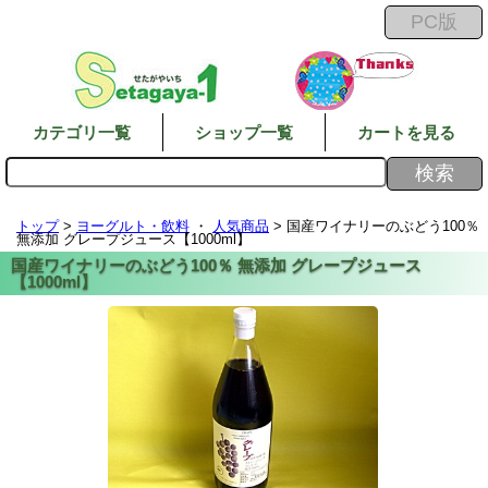
カテゴリ一覧
ショップ一覧
カートを見る
トップ
>
ヨーグルト・飲料
・
人気商品
> 国産ワイナリーのぶどう100％
無添加 グレープジュース【1000ml】