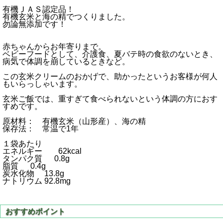
有機ＪＡＳ認定品！
有機玄米と海の精でつくりました。
勿論無添加です！
赤ちゃんからお年寄りまで。
ベビーフードとして、介護食、夏バテ時の食欲のないとき、
病気で体調を崩しているときなど。
この玄米クリームのおかげで、助かったというお客様が何人
もいらっしゃいます。
玄米ご飯では、重すぎて食べられないという体調の方におす
すめです。
原材料： 有機玄米（山形産）、海の精
保存法： 常温で1年
１袋あたり
エネルギー 62kcal
タンパク質 0.8g
脂質 0.4g
炭水化物 13.8g
ナトリウム 92.8mg