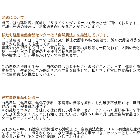
発送について
当店では地球環境に配慮してリサイクルダンボールで発送させて頂いております
沖縄へ発送の場合は、追加送料がかかることがございます。
私たち経堂自然食品センターは「自然農法」を推進しています。
「自然農法」とは、日本では既に50年以上の歴史を持つ農法で、近年の農業汚染
早くから見通して推進してきました。
農薬や化学肥料を使用しない事は勿論、家畜等の糞尿等も一切使わず、太陽の光
熱、十分な水で土本来の力を発揮させる農法です。
草や樹木は、誰が手をかけなくても育ちます。
この自然の摂理を生かし、自然の持つ力を十分に引き出すことによって、健康な
物を育て、生命の安全が保証される世界を目指して、私たち：経堂自然食品セン
ーは自然農法を推進しています。
経堂自然食品センター
自然農法（無農薬、無化学肥料、家畜等の糞尿を原料にした堆肥不使用）は、世
谷の上野毛が発祥の地です。
その栽培でできた、美味しく体に優しい農産物、また、こだわった原料を使って
った加工品を多くの方々にお知らせしたいと、昭和５０年６月に経堂自然食品セ
ターをオープンいたしました。
あれから40年、お陰様で北海道から沖縄まで、自然農法産物、ＪＡＳ有機農法産
をはじめとして、海外からもすてきな商品を集める事ができ、センターとしての
割を果たせていると皆様に感謝いたしております。