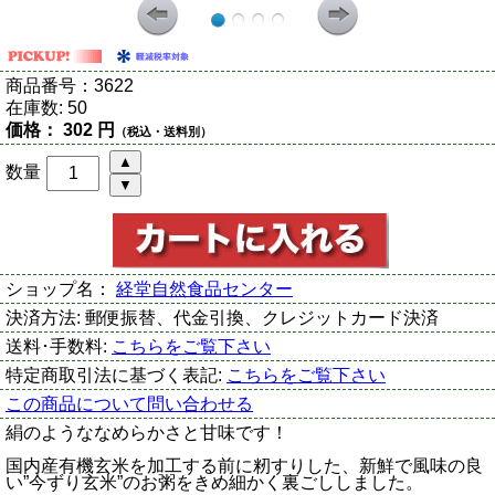
商品番号：
3622
在庫数:
50
価格：
302 円
（税込・送料別）
数量
ショップ名：
経堂自然食品センター
決済方法:
郵便振替、代金引換、クレジットカード決済
送料･手数料:
こちらをご覧下さい
特定商取引法に基づく表記:
こちらをご覧下さい
この商品について問い合わせる
絹のようななめらかさと甘味です！
国内産有機玄米を加工する前に籾すりした、新鮮で風味の良
い”今ずり玄米”のお粥をきめ細かく裏ごししました。