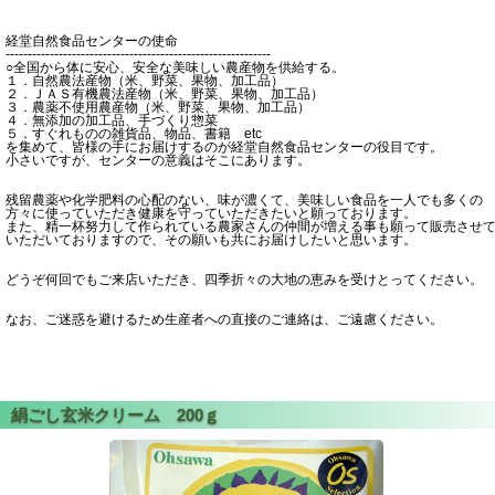
経堂自然食品センターの使命
------------------------------------------------------------
○全国から体に安心、安全な美味しい農産物を供給する。
１．自然農法産物（米、野菜、果物、加工品）
２．ＪＡＳ有機農法産物（米、野菜、果物、加工品）
３．農薬不使用農産物（米、野菜、果物、加工品）
４．無添加の加工品、手づくり惣菜
５．すぐれものの雑貨品、物品、書籍 etc
を集めて、皆様の手にお届けするのが経堂自然食品センターの役目です。
小さいですが、センターの意義はそこにあります。
残留農薬や化学肥料の心配のない、味が濃くて、美味しい食品を一人でも多くの
方々に使っていただき健康を守っていただきたいと願っております。
また、精一杯努力して作られている農家さんの仲間が増える事も願って販売させ
いただいておりますので、その願いも共にお届けしたいと思います。
どうぞ何回でもご来店いただき、四季折々の大地の恵みを受けとってください。
なお、ご迷惑を避けるため生産者への直接のご連絡は、ご遠慮ください。