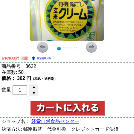
商品番号：
3622
在庫数:
50
価格：
302 円
（税込・送料別）
数量
ショップ名：
経堂自然食品センター
決済方法:
郵便振替、代金引換、クレジットカード決済