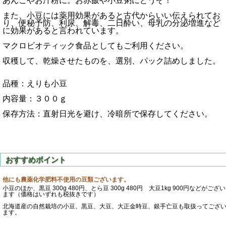
あんこやお汁粉に。お赤飯や小豆粥にどうぞ！
また、小豆には薬用効果があると古代からいい伝えられてお
り、便秘予防、利尿、解毒、二日酔い、母乳の分泌増進など
に効果があると言われています。
マクロビオティック食品としてもご利用ください。
収穫して、乾燥させたものを、選別、パック詰めしました。
品種：えりも小豆
内容量：３００ｇ
保存方法：直射日光を避け、冷暗所で保存してください。
他にも農薬化学肥料不使用の豆類ございます。
小豆のほか、黒豆 300g 480円、とら豆 300g 480円 大豆1kg 900円などがござい
ます（価格はいずれも税抜きです）
北海道産の自然栽培の小豆、黒豆、大豆、大正金時豆、銀手亡豆も取扱ってござ
ます。