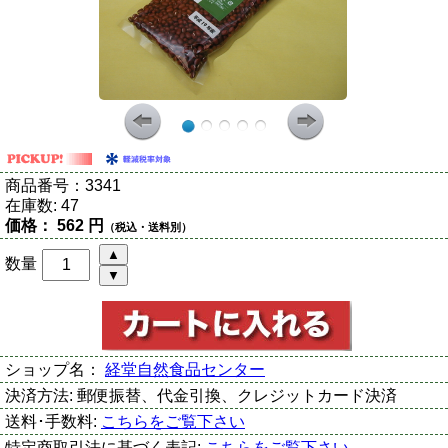
商品番号：
3341
在庫数:
47
価格：
562 円
（税込・送料別）
数量
ショップ名：
経堂自然食品センター
決済方法:
郵便振替、代金引換、クレジットカード決済
送料･手数料:
こちらをご覧下さい
特定商取引法に基づく表記:
こちらをご覧下さい