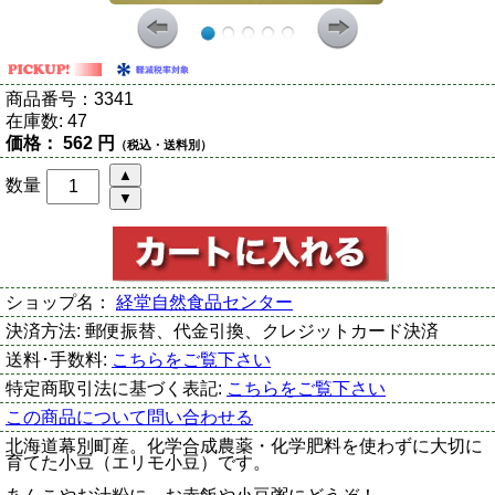
商品番号：
3341
在庫数:
47
価格：
562 円
（税込・送料別）
数量
ショップ名：
経堂自然食品センター
決済方法:
郵便振替、代金引換、クレジットカード決済
送料･手数料:
こちらをご覧下さい
特定商取引法に基づく表記:
こちらをご覧下さい
この商品について問い合わせる
北海道幕別町産。化学合成農薬・化学肥料を使わずに大切に
育てた小豆（エリモ小豆）です。