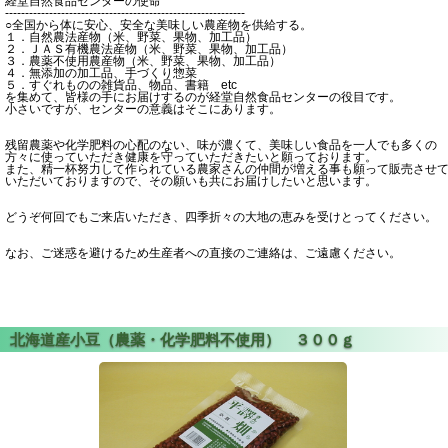
経堂自然食品センターの使命
------------------------------------------------------------
○全国から体に安心、安全な美味しい農産物を供給する。
１．自然農法産物（米、野菜、果物、加工品）
２．ＪＡＳ有機農法産物（米、野菜、果物、加工品）
３．農薬不使用農産物（米、野菜、果物、加工品）
４．無添加の加工品、手づくり惣菜
５．すぐれものの雑貨品、物品、書籍 etc
を集めて、皆様の手にお届けするのが経堂自然食品センターの役目です。
小さいですが、センターの意義はそこにあります。
残留農薬や化学肥料の心配のない、味が濃くて、美味しい食品を一人でも多くの
方々に使っていただき健康を守っていただきたいと願っております。
また、精一杯努力して作られている農家さんの仲間が増える事も願って販売させ
いただいておりますので、その願いも共にお届けしたいと思います。
どうぞ何回でもご来店いただき、四季折々の大地の恵みを受けとってください。
なお、ご迷惑を避けるため生産者への直接のご連絡は、ご遠慮ください。