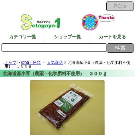
カテゴリ一覧
ショップ一覧
カートを見る
トップ
>
乾物・粉類
・
人気商品
> 北海道産小豆（農薬・化学肥料不使
用） ３００ｇ