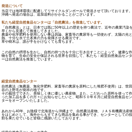
発送について
当店では地球環境に配慮してリサイクルダンボールで発送させて頂いております
沖縄へ発送の場合は、追加送料がかかることがございます。
私たち経堂自然食品センターは「自然農法」を推進しています。
「自然農法」とは、日本では既に50年以上の歴史を持つ農法で、近年の農業汚染
早くから見通して推進してきました。
農薬や化学肥料を使用しない事は勿論、家畜等の糞尿等も一切使わず、太陽の光
熱、十分な水で土本来の力を発揮させる農法です。
草や樹木は、誰が手をかけなくても育ちます。
この自然の摂理を生かし、自然の持つ力を十分に引き出すことによって、健康な
物を育て、生命の安全が保証される世界を目指して、私たち：経堂自然食品セン
ーは自然農法を推進しています。
経堂自然食品センター
自然農法（無農薬、無化学肥料、家畜等の糞尿を原料にした堆肥不使用）は、世
谷の上野毛が発祥の地です。
その栽培でできた、美味しく体に優しい農産物、また、こだわった原料を使って
った加工品を多くの方々にお知らせしたいと、昭和５０年６月に経堂自然食品セ
ターをオープンいたしました。
あれから40年、お陰様で北海道から沖縄まで、自然農法産物、ＪＡＳ有機農法産
をはじめとして、海外からもすてきな商品を集める事ができ、センターとしての
割を果たせていると皆様に感謝いたしております。