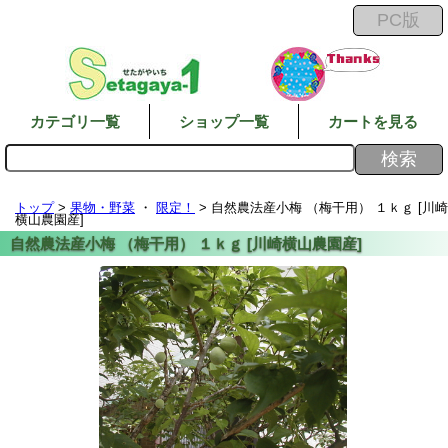
カテゴリ一覧
ショップ一覧
カートを見る
トップ
>
果物・野菜
・
限定！
> 自然農法産小梅 （梅干用） １ｋｇ [川崎
横山農園産]