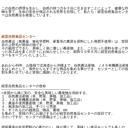
この自然の摂理を生かし、自然の持つ力を十分に引き出すことによって、健康な
物を育て、生命の安全が保証される世界を目指して、私たち：経堂自然食品セン
ーは自然農法を推進しています。
経堂自然食品センター
自然農法（無農薬、無化学肥料、家畜等の糞尿を原料にした堆肥不使用）は、世
谷の上野毛が発祥の地です。
その栽培でできた、美味しく体に優しい農産物、また、こだわった原料を使って
った加工品を多くの方々にお知らせしたいと、昭和５０年６月に経堂自然食品セ
ターをオープンいたしました。
あれから40年、お陰様で北海道から沖縄まで、自然農法産物、ＪＡＳ有機農法産
をはじめとして、海外からもすてきな商品を集める事ができ、センターとしての
割を果たせていると皆様に感謝いたしております。
経堂自然食品センターの使命
------------------------------------------------------------
○全国から体に安心、安全な美味しい農産物を供給する。
１．自然農法産物（米、野菜、果物、加工品）
２．ＪＡＳ有機農法産物（米、野菜、果物、加工品）
３．農薬不使用農産物（米、野菜、果物、加工品）
４．無添加の加工品、手づくり惣菜
５．すぐれものの雑貨品、物品、書籍 etc
を集めて、皆様の手にお届けするのが経堂自然食品センターの役目です。
小さいですが、センターの意義はそこにあります。
残留農薬や化学肥料の心配のない、味が濃くて、美味しい食品を一人でも多くの