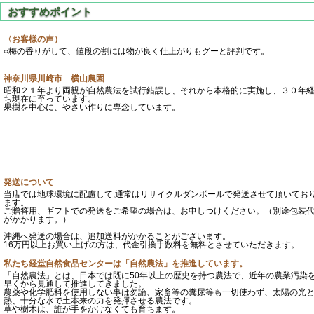
〈お客様の声）
○梅の香りがして、値段の割には物が良く仕上がりもグーと評判です。
神奈川県川崎市 横山農園
昭和２１年より両親が自然農法を試行錯誤し、それから本格的に実施し、３０年
ち現在に至っています。
果樹を中心に、やさい作りに専念しています。
発送について
当店では地球環境に配慮して,通常はリサイクルダンボールで発送させて頂いてお
ます。
ご贈答用、ギフトでの発送をご希望の場合は、お申しつけください。（別途包装
がかかります。）
沖縄へ発送の場合は、追加送料がかかることがございます。
16万円以上お買い上げの方は、代金引換手数料を無料とさせていただきます。
私たち経堂自然食品センターは「自然農法」を推進しています。
「自然農法」とは、日本では既に50年以上の歴史を持つ農法で、近年の農業汚染
早くから見通して推進してきました。
農薬や化学肥料を使用しない事は勿論、家畜等の糞尿等も一切使わず、太陽の光
熱、十分な水で土本来の力を発揮させる農法です。
草や樹木は、誰が手をかけなくても育ちます。