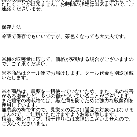
ただくことが出来ません。お時間の指定は出来ますので、ご
連絡くださいませ。
保存方法
------------------------------------
冷蔵で保存でもいいですが、茶色くなっても大丈夫です。
※梅の収穫量に応じて、価格が変動する場合がございますの
で、ご了承ください。
※本商品はクール便でお届けします。クール代金を別途頂戴
いたします。
※本商品は、農薬を一切使っていないため、また、風の被害
がある場合など、多少の傷がついていることがございます。
また通常の梅栽培では、黒点病を防ぐために強力な殺菌剤を
使用しています。
無農薬の梅ですので、見栄えの悪さは返品の対象にはなりま
せんので、ご理解いただけますようお願い致します。
梅酒、梅シロップ、梅干作りには支障はございませんので、
ご安心くださいませ。