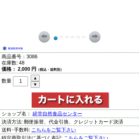
商品番号：
3086
在庫数:
48
価格：
2,000 円
（税込・送料別）
数量
ショップ名：
経堂自然食品センター
決済方法:
郵便振替、代金引換、クレジットカード決済
送料･手数料:
こちらをご覧下さい
特定商取引法に基づく表記:
こちらをご覧下さい