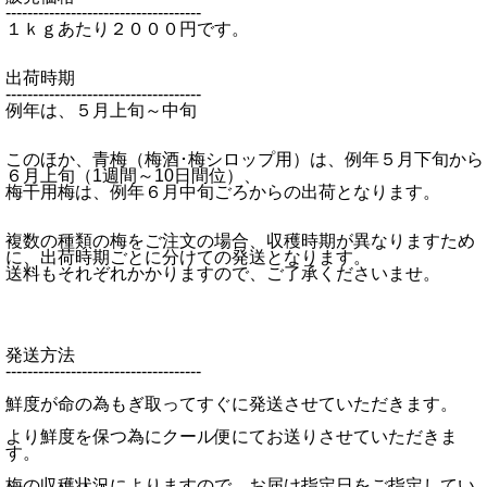
------------------------------------
１ｋｇあたり２０００円です。
出荷時期
------------------------------------
例年は、５月上旬～中旬
このほか、青梅（梅酒･梅シロップ用）は、例年５月下旬から
６月上旬（1週間～10日間位）、
梅干用梅は、例年６月中旬ごろからの出荷となります。
複数の種類の梅をご注文の場合、収穫時期が異なりますため
に、出荷時期ごとに分けての発送となります。
送料もそれぞれかかりますので、ご了承くださいませ。
発送方法
------------------------------------
鮮度が命の為もぎ取ってすぐに発送させていただきます。
より鮮度を保つ為にクール便にてお送りさせていただきま
す。
梅の収穫状況によりますので、お届け指定日をご指定してい