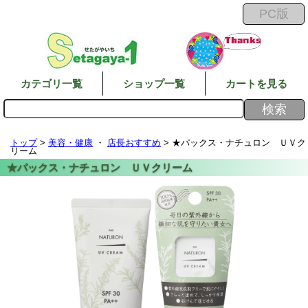
カテゴリ一覧
ショップ一覧
カートを見る
トップ
>
美容・健康
・
店長おすすめ
> ★パックス・ナチュロン ＵＶク
リーム