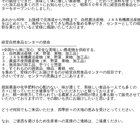
その栽培でできた、美味しく体に優しい農産物、また、こだわった原料を使って
った加工品を多くの方々にお知らせしたいと、昭和５０年６月に経堂自然食品セ
ターをオープンいたしました。
あれから40年、お陰様で北海道から沖縄まで、自然農法産物、ＪＡＳ有機農法産
をはじめとして、海外からもすてきな商品を集める事ができ、センターとしての
割を果たせていると皆様に感謝いたしております。
経堂自然食品センターの使命
------------------------------------------------------------
○全国から体に安心、安全な美味しい農産物を供給する。
１．自然農法産物（米、野菜、果物、加工品）
２．ＪＡＳ有機農法産物（米、野菜、果物、加工品）
３．農薬不使用農産物（米、野菜、果物、加工品）
４．無添加の加工品、手づくり惣菜
５．すぐれものの雑貨品、物品、書籍 etc
を集めて、皆様の手にお届けするのが経堂自然食品センターの役目です。
小さいですが、センターの意義はそこにあります。
残留農薬や化学肥料の心配のない、味が濃くて、美味しい食品を一人でも多くの
方々に使っていただき健康を守っていただきたいと願っております。
また、精一杯努力して作られている農家さんの仲間が増える事も願って販売させ
いただいておりますので、その願いも共にお届けしたいと思います。
どうぞ何回でもご来店いただき、四季折々の大地の恵みを受けとってください。
なお、ご迷惑を避けるため生産者への直接のご連絡は、ご遠慮ください。