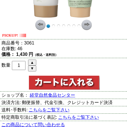
商品番号：
3061
在庫数:
46
価格：
1,430 円
（税込・送料別）
数量
ショップ名：
経堂自然食品センター
決済方法:
郵便振替、代金引換、クレジットカード決済
送料･手数料:
こちらをご覧下さい
特定商取引法に基づく表記:
こちらをご覧下さい
この商品について問い合わせる