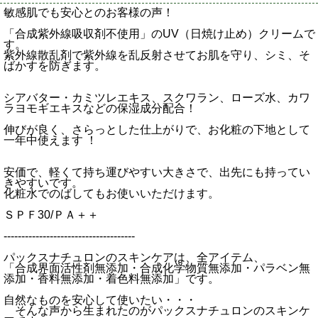
敏感肌でも安心とのお客様の声！
「合成紫外線吸収剤不使用」のUV（日焼け止め）クリームで
す。
紫外線散乱剤で紫外線を乱反射させてお肌を守り、シミ、そ
ばかすを防ぎます。
シアバター・カミツレエキス、スクワラン、ローズ水、カワ
ラヨモギエキスなどの保湿成分配合！
伸びが良く、さらっとした仕上がりで、お化粧の下地として
一年中使えます ！
安価で、軽くて持ち運びやすい大きさで、出先にも持ってい
きやすいです。
化粧水でのばしてもお使いいただけます。
ＳＰＦ30/ＰＡ＋＋
-------------------------------------
パックスナチュロンのスキンケアは、全アイテム、
「合成界面活性剤無添加・合成化学物質無添加・パラベン無
添加・香料無添加・着色料無添加」です。
自然なものを安心して使いたい・・・
そんな声から生まれたのがパックスナチュロンのスキンケ