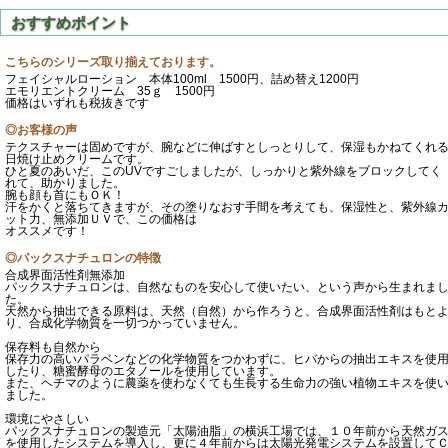
こちらのシリーズ取り揃えております。
フェイシャルローション 本体100ml 1500円、詰め替え1200円
エモリエントクリーム 35ｇ 1500円
価格はいずれも税抜きです
◎お客様の声
テクスチャーは固めですが、腕などに伸ばすとしっとりして、保湿もかねてくれ
日焼け止めクリームです。
ひと夏のあいだ、このUVですごしましたが、しっかりと紫外線をブロックしてく
れて、助かりました。
腕も顔も首にもＯＫ！
汗をかくと落ちてきますが、その塗りなおす手間を考えても、保湿性と、紫外線
ット力、無添加ＵＶで、この価格は
オススメです！
◎パックスナチュロンの特徴
合成界面活性剤無添加
パックスナチュロンは、自然なものを安心して使いたい、という声から生まれま
た。
天然から抽出できる原料は、天然（自然）から作ろうと、合成界面活性剤はもと
り、合成化学物質を一切つかっていません。
保存料も自然から
保存力の高いパラベンなどの化学物質をつかわずに、ヒバからの抽出エキスを使
したり、糖蜜酵母のエタノールを使用しています。
また、ヘチマのように農薬を使わなくても生長する生命力の強い植物エキスを使
ました。
環境にやさしい
パックスナチュロンの製造元「太陽油脂」の横浜工場では、１０年前から天然ガ
を使用したシステムを導入し、更に４年前からは太陽光発電システムを設置して