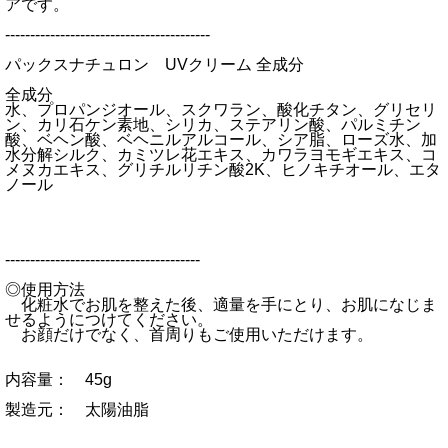
アです。
-----------------------------------------
パックスナチュロン UVクリーム 全成分
全成分
水、プロパンジオール、スクワラン、酸化チタン、グリセリ
ン、カリ石ケン素地、シリカ、ステアリン酸、パルミチン
酸、ベヘン酸、ベヘニルアルコール、シア脂、ローズ水、加
水分解シルク、カミツレ花エキス、カワラヨモギエキス、コ
メヌカエキス、グリチルリチン酸2K、ヒノキチオール、エタ
ノール
---------------------------------------
◎使用方法
化粧水でお肌を整えた後、適量を手にとり、お肌になじま
せるようにつけてください。
お顔だけでなく、首周りもご使用いただけます。
内容量： 45g
製造元： 太陽油脂