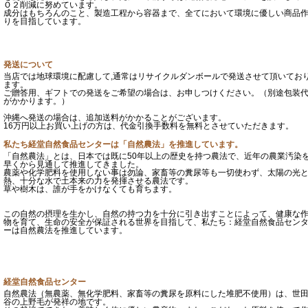
Ｏ２削減に努めています。
成分はもちろんのこと、製造工程から容器まで、全てにおいて環境に優しい商品
りを目指しています。
発送について
当店では地球環境に配慮して,通常はリサイクルダンボールで発送させて頂いてお
ます。
ご贈答用、ギフトでの発送をご希望の場合は、お申しつけください。（別途包装
がかかります。）
沖縄へ発送の場合は、追加送料がかかることがございます。
16万円以上お買い上げの方は、代金引換手数料を無料とさせていただきます。
私たち経堂自然食品センターは「自然農法」を推進しています。
「自然農法」とは、日本では既に50年以上の歴史を持つ農法で、近年の農業汚染
早くから見通して推進してきました。
農薬や化学肥料を使用しない事は勿論、家畜等の糞尿等も一切使わず、太陽の光
熱、十分な水で土本来の力を発揮させる農法です。
草や樹木は、誰が手をかけなくても育ちます。
この自然の摂理を生かし、自然の持つ力を十分に引き出すことによって、健康な
物を育て、生命の安全が保証される世界を目指して、私たち：経堂自然食品セン
ーは自然農法を推進しています。
経堂自然食品センター
自然農法（無農薬、無化学肥料、家畜等の糞尿を原料にした堆肥不使用）は、世
谷の上野毛が発祥の地です。