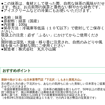
●この抹茶は、食材として使った際、自然な抹茶の風味がだせ
ます。色は、お点前用の抹茶と遜色ない鮮やかな緑色です。
●アイスクリームなどの冷菓にもお使いいただけます。
●名称：抹茶
●原材料：緑茶（国産）
●内容量：100g
●保存方法：冷蔵庫等低温（１０℃以下）で密封してご保存く
ださい。
取扱上の注意：必ず「ふるい」にかけてからご使用くださ
い。
開封後は湿気・光線・移り香に注意され、自然のみどりや風
味を保った新鮮な間にご使用ください
●製造者：株式会社 丸久小山園
茶師十段が２名いる日本茶専門店『下北沢：しもきた茶苑大山』
舌の肥えた方の多い下北沢から、あなたの気持ちに合った美味しい日本茶をご提
させていただきます。
「全国茶審査技術競技大会」は、日本茶の鑑識眼を競うもので、50年以上の歴史
持つ競技会で、個人戦優勝者には農林水産大臣賞が授与されます。
基準に基づき、初段から10段までの茶審査技術段位が認定されます。
（令和3年1月現在10段認定者は１５名で、その内２名が弊店の従業員です）