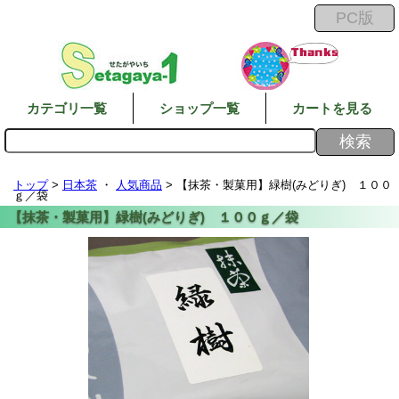
カテゴリ一覧
ショップ一覧
カートを見る
トップ
>
日本茶
・
人気商品
> 【抹茶・製菓用】緑樹(みどりぎ) １００
ｇ／袋