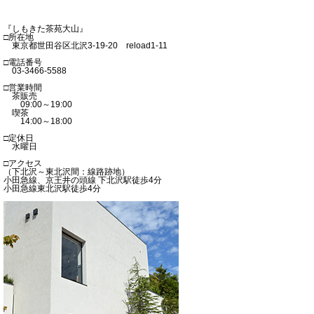
『しもきた茶苑大山』
□所在地
東京都世田谷区北沢3-19-20 reload1-11
□電話番号
03-3466-5588
□営業時間
茶販売
09:00～19:00
喫茶
14:00～18:00
□定休日
水曜日
□アクセス
（下北沢～東北沢間：線路跡地）
小田急線、京王井の頭線 下北沢駅徒歩4分
小田急線東北沢駅徒歩4分