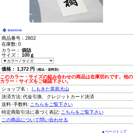
商品番号：
2802
在庫数:
0
カラー：
袋詰
サイズ：
100ｇ
価格：
1,372 円
（税込・送料別）
このカラー・サイズの組み合わせの商品は在庫切れです。他の
カラー・サイズをご確認下さい。
ショップ名：
しもきた茶苑大山
決済方法:
代金引換、クレジットカード決済
送料･手数料:
こちらをご覧下さい
特定商取引法に基づく表記:
こちらをご覧下さい
この商品について問い合わせる
▲ページトップ