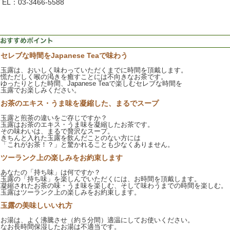
TEL：03-3466-5588
セレブな時間をJapanese Teaで味わう
玉露は、おいしく味わっていただくまでに時間を頂戴します。
慌ただしく喉の渇きを癒すことには不向きなお茶です。
ゆったりとした時間、Japanese Teaで楽しむセレブな時間を
玉露でお楽しみください。
お茶のエキス・うま味を凝縮した、まるでスープ
玉露と煎茶の違いをご存じですか？
玉露はお茶のエキス・うま味を凝縮したお茶です。
その味わいは、まるで贅沢なスープ。
きちんと入れた玉露を飲んだことのない方には
「これがお茶！？」と驚かれることも少なくありません。
ツーランク上の楽しみをお約束します
あなたの「持ち味」は何ですか？
玉露の「持ち味」を楽しんでいただくには、お時間を頂戴します。
凝縮されたお茶の味・うま味を楽しむ、そして味わうまでの時間を楽しむ。
玉露はツーランク上の楽しみをお約束します。
玉露の美味しいいれ方
お湯は、よく沸騰させ（約５分間）適温にしてお使いください。
なお長時間保湿したお湯は不適当です。