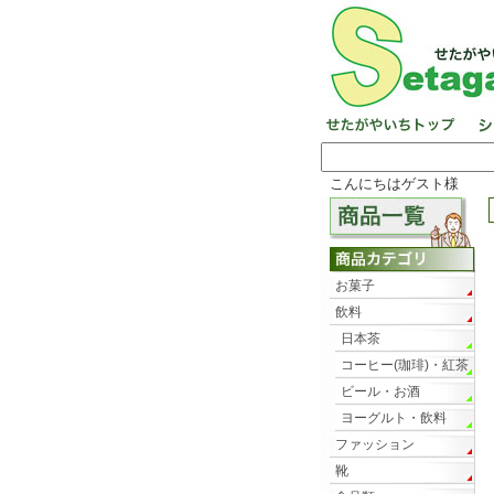
こんにちはゲスト様
お菓子
飲料
日本茶
コーヒー(珈琲)・紅茶
ビール・お酒
ヨーグルト・飲料
ファッション
靴