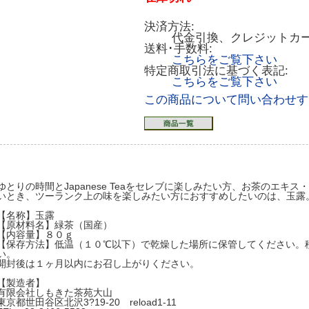
決済方法:
代金引換、クレジットカ
送料･手数料:
こちらをご覧下さい
特定商取引法に基づく表記:
こちらをご覧下さい
この商品について問い合わせす
ゆとりの時間とJapanese Teaをセレブに楽しみたい方、お茶のエキ
いとき、ツーランク上の味を楽しみたい方におすすめしたいのは、玉露
【名称】玉露
【原材料名】緑茶（国産）
【内容量】８０ｇ
【保存方法】低温（１０℃以下）で乾燥した場所に保管してください。
い。
開封後は１ヶ月以内にお召し上がりください。
【製造者】
有限会社しもきた茶苑大山
東京都世田谷区北沢3?19-20 reload1-11