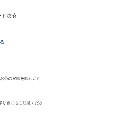
ード決済
る
ス・お茶の旨味を味わいた
。
移り香にもご注意くださ