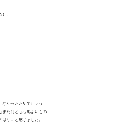
る）、
がなかったためでしょう
もまた何とも心地よいもの
のはないと感じました。