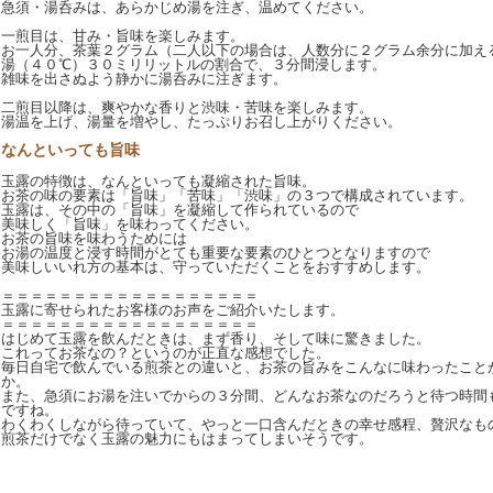
急須・湯呑みは、あらかじめ湯を注ぎ、温めてください。
一煎目は、甘み・旨味を楽しみます。
お一人分、茶葉２グラム（二人以下の場合は、人数分に２グラム余分に加え
湯（４０℃）３０ミリリットルの割合で、３分間浸します。
雑味を出さぬよう静かに湯呑みに注ぎます。
二煎目以降は、爽やかな香りと渋味・苦味を楽しみます。
湯温を上げ、湯量を増やし、たっぷりお召し上がりください。
なんといっても旨味
玉露の特徴は、なんといっても凝縮された旨味。
お茶の味の要素は「旨味」「苦味」「渋味」の３つで構成されています。
玉露は、その中の「旨味」を凝縮して作られているので
美味しく「旨味」を味わってください。
お茶の旨味を味わうためには
お湯の温度と浸す時間がとても重要な要素のひとつとなりますので
美味しいいれ方の基本は、守っていただくことをおすすめします。
＝＝＝＝＝＝＝＝＝＝＝＝＝＝＝＝＝＝
玉露に寄せられたお客様のお声をご紹介いたします。
＝＝＝＝＝＝＝＝＝＝＝＝＝＝＝＝＝＝
はじめて玉露を飲んだときは、まず香り、そして味に驚きました。
これってお茶なの？というのが正直な感想でした。
毎日自宅で飲んでいる煎茶との違いと、お茶の旨みをこんなに味わったこと
か。
また、急須にお湯を注いでからの３分間、どんなお茶なのだろうと待つ時間
ですね。
わくわくしながら待っていて、やっと一口含んだときの幸せ感程、贅沢なも
煎茶だけでなく玉露の魅力にもはまってしまいそうです。