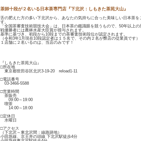
茶師十段が２名いる日本茶専門店『下北沢：しもきた茶苑大山』
舌の肥えた方の多い下北沢から、あなたの気持ちに合った美味しい日本茶を
す。
「全国茶審査技術競技大会」は、日本茶の鑑識眼を競うもので、50年以上の
戦優勝者には農林水産大臣賞が授与されます。
基準に基づき、初段から10段までの茶審査技術段位が認定されます。
（令和3年1月現在10段認定者は１５名で、その内２名が弊店の従業員です）
１店舗に２名いるのは、当店のみです！
『しもきた茶苑大山』
□所在地
東京都世田谷区北沢3-19-20 reload1-11
□電話番号
03-3466-5588
□営業時間
茶販売
09:00～19:00
喫茶
14:00～18:00
□定休日
水曜日
□アクセス
（下北沢～東北沢間：線路跡地）
小田急線、京王井の頭線 下北沢駅徒歩4分
小田急線東北沢駅徒歩4分