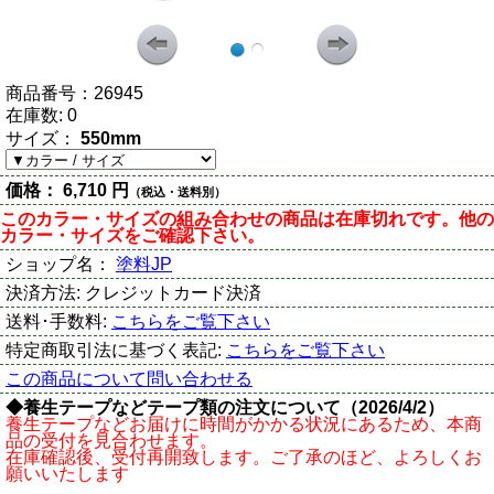
商品番号：
26945
在庫数:
0
サイズ：
550mm
価格：
6,710 円
（税込・送料別）
このカラー・サイズの組み合わせの商品は在庫切れです。他の
カラー・サイズをご確認下さい。
ショップ名：
塗料JP
決済方法:
クレジットカード決済
送料･手数料:
こちらをご覧下さい
特定商取引法に基づく表記:
こちらをご覧下さい
この商品について問い合わせる
◆養生テープなどテープ類の注文について（2026/4/2）
養生テープなどお届けに時間がかかる状況にあるため、本商
品の受付を見合わせます。
在庫確認後、受付再開致します。ご了承のほど、よろしくお
願いいたします