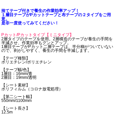
捨てテープ付きで養生の作業効率アップ！
１層目テープがPカットテープと布テープの２タイプをご用
意。
是非一度使ってみてください！
Pカット/Pカットタイプ【ミニタイプ】
2層タイプのテープを使用。2層構造のテープが養生の手間を
半減させ、作業効率もグンとアップ。
1層目テープがPカット二層テープは、半分糊がついていない
ので、剥がしやすく、養生の手間を半減します。
【テープ種類】
ポリエチレン/ポリエチレン
【テープ幅/色】
1層目：16mm/青
2層目：19mm/透明
【シート素材】
ポリフィルム（コロナ放電処理）
【第二シート幅】
550mm/1100mm
【シート長さ】
12.5m