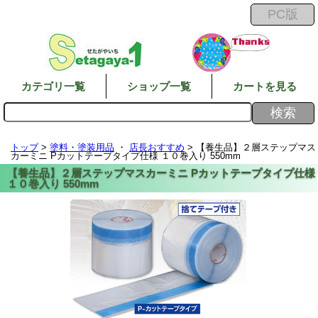
カテゴリ一覧
ショップ一覧
カートを見る
トップ
>
塗料・塗装用品
・
店長おすすめ
> 【養生品】２層ステップマス
カーミニ Pカットテープタイプ仕様 １０巻入り 550mm