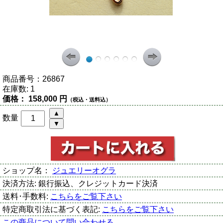
商品番号：
26867
在庫数:
1
価格：
158,000 円
（税込・送料込）
数量
ショップ名：
ジュエリーオグラ
決済方法:
銀行振込、クレジットカード決済
送料･手数料:
こちらをご覧下さい
特定商取引法に基づく表記:
こちらをご覧下さい
この商品について問い合わせる