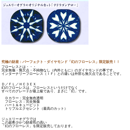
究極の財産：パーフェクト・ダイヤモンド「幻のフローレス」限定販売！！
フローレスとは・・・
完全無傷・無欠点・不純物なし（内外ともに）のダイヤモンドの事です。
インターナリーフローレス（ＩＦ）との違いは外部も無欠点であることです。
Ｄ／ＦＬ／ＨＣ３ＥＸ
幻のフローレスは、フローレスというだけでなく
すべてのグレードが最上級であり、まさに「幻」です。
Ｄカラー：完全無色透明
フローレス：完全無傷
ハート＆キューピット
トリプルエクセレント（最高のカット）
ジュエリーオグラでは
この超希少かつ財産性の高い
「幻のフローレス」を限定販売しております。