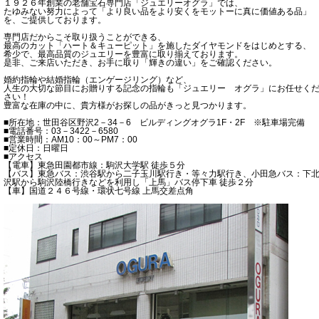
１９２６年創業の老舗宝石専門店「ジュエリーオグラ」では、
たゆみない努力によって「より良い品をより安くをモットーに真に価値ある品」
を、ご提供しております。
専門店だからこそ取り扱うことができる、
最高のカット「ハート＆キューピット」を施したダイヤモンドをはじめとする、
希少で、最高品質のジュエリーを豊富に取り揃えております。
是非、ご来店いただき、お手に取り「輝きの違い」をご確認ください。
婚約指輪や結婚指輪（エンゲージリング）など、
人生の大切な節目にお贈りする記念の指輪も「ジュエリー オグラ」にお任せく
さい！
豊富な在庫の中に、貴方様がお探しの品がきっと見つかります。
■所在地：世田谷区野沢2－34－6 ビルディングオグラ1F・2F ※駐車場完備
■電話番号：03－3422－6580
■営業時間：AM10：00～PM7：00
■定休日：日曜日
■アクセス
【電車】東急田園都市線：駒沢大学駅 徒歩５分
【バス】東急バス：渋谷駅から二子玉川駅行き・等々力駅行き、小田急バス：下
沢駅から駒沢陸橋行きなどを利用し「上馬」バス停下車 徒歩２分
【車】国道２４６号線・環状七号線 上馬交差点角