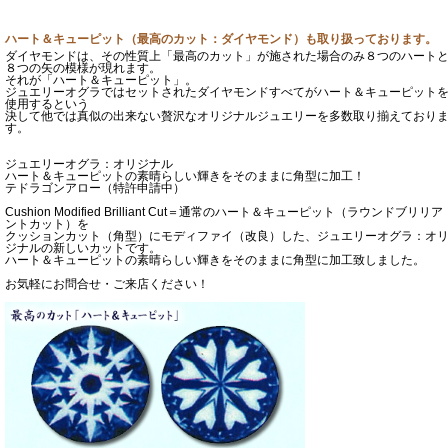
ハート＆キューピット（最高のカット：ダイヤモンド）も取り扱っております。
ダイヤモンドは、その性質上「最高のカット」が施された場合のみ８つのハート
８つの矢の模様が現れます。
それが「ハート＆キューピット」。
ジュエリーオグラではセットされたダイヤモンドすべてがハート＆キューピット
使用するという
決して他では真似の出来ない贅沢なオリジナルジュエリーを多数取り揃えており
す。
ジュエリーオグラ：オリジナル
ハート＆キューピットの素晴らしい輝きをそのままに角型に加工！
テドラゴンアロー（特許申請中）
Cushion Modified Brilliant Cut＝通常のハート＆キューピット（ラウンドブリリア
ントカット）を
クッションカット（角型）にモディファイ（改良）した、ジュエリーオグラ：オ
ジナルの新しいカットです。
ハート＆キューピットの素晴らしい輝きをそのままに角型に加工致しました。
お気軽にお問合せ・ご来店ください！