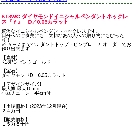
K18WG ダイヤモンドイニシャルペンダントネックレ
ス『Ｙ』 D／0.05カラット
贅沢なイニシャルペンダントネックレスです。
自分へのご褒美にも、大切なあの人への贈り物にもぴった
り！
※ Ａ～Ｚまでペンダントトップ・ピンブローチ オーダーでお
作り出来ます
【素材】
K18PG ピンクゴールド
【宝石】
ダイヤモンドD 0.05カラット
【デザインサイズ】
最大幅 最大16mm
小豆チェーン：44cm付
【市場価格】(2023年12月現在)
２４万円
【販売価格】
１５万８千円