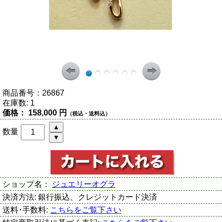
商品番号：
26867
在庫数:
1
価格：
158,000 円
（税込・送料込）
数量
ショップ名：
ジュエリーオグラ
決済方法:
銀行振込、クレジットカード決済
送料･手数料:
こちらをご覧下さい