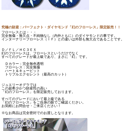
究極の財産：パーフェクト・ダイヤモンド「幻のフローレス」限定販売！！
フローレスとは・・・
完全無傷・無欠点・不純物なし（内外ともに）のダイヤモンドの事です。
インターナリーフローレス（ＩＦ）との違いは外部も無欠点であることです。
Ｄ／ＦＬ／ＨＣ３ＥＸ
幻のフローレスは、フローレスというだけでなく
すべてのグレードが最上級であり、まさに「幻」です。
Ｄカラー：完全無色透明
フローレス：完全無傷
ハート＆キューピット
トリプルエクセレント（最高のカット）
ジュエリーオグラでは
この超希少かつ財産性の高い
「幻のフローレス」を限定販売しております。
すべてのグレードにおいて最上級である
「幻のフローレス」をご自身の眼でご確認ください。
お気軽にお問合せ・ご来店ください！
※なお商品は完全密封でのお渡しとなります。