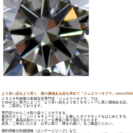
より良い品をより安く、真の価値ある品を求めて「ジュエリーオグラ」since1926
１９２６年創業の老舗宝石専門店「ジュエリーオグラ」では、
たゆみない努力によって「より良い品をより安くをモットーに真に価値ある品」
を、ご提供しております。
専門店だからこそ取り扱うことができる、
最高のカット「ハート＆キューピット」を施したダイヤモンドをはじめとする、
希少で、最高品質のジュエリーを豊富に取り揃えております。
是非、ご来店いただき、お手に取り「輝きの違い」をご確認ください。
婚約指輪や結婚指輪（エンゲージリング）など、