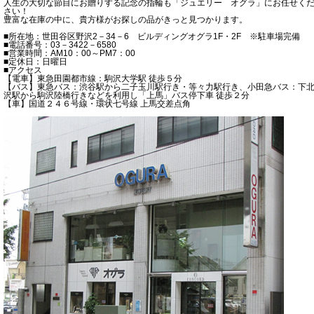
人生の大切な節目にお贈りする記念の指輪も「ジュエリー オグラ」にお任せく
さい！
豊富な在庫の中に、貴方様がお探しの品がきっと見つかります。
■所在地：世田谷区野沢2－34－6 ビルディングオグラ1F・2F ※駐車場完備
■電話番号：03－3422－6580
■営業時間：AM10：00～PM7：00
■定休日：日曜日
■アクセス
【電車】東急田園都市線：駒沢大学駅 徒歩５分
【バス】東急バス：渋谷駅から二子玉川駅行き・等々力駅行き、小田急バス：下
沢駅から駒沢陸橋行きなどを利用し「上馬」バス停下車 徒歩２分
【車】国道２４６号線・環状七号線 上馬交差点角