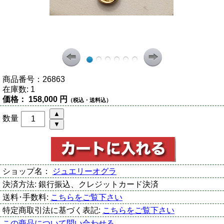
商品番号：
26863
在庫数:
1
価格：
158,000 円
（税込・送料込）
数量
ショップ名：
ジュエリーオグラ
決済方法:
銀行振込、クレジットカード決済
送料･手数料:
こちらをご覧下さい
特定商取引法に基づく表記:
こちらをご覧下さい
この商品について問い合わせる