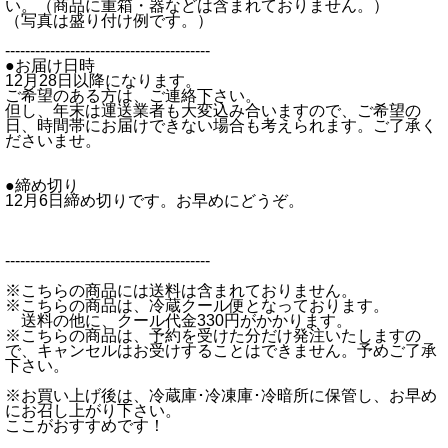
い。（商品に重箱・器などは含まれておりません。）
（写真は盛り付け例です。）
-----------------------------------------
●お届け日時
12月28日以降になります。
ご希望のある方は、ご連絡下さい。
但し、年末は運送業者も大変込み合いますので、ご希望の
日、時間帯にお届けできない場合も考えられます。ご了承く
ださいませ。
●締め切り
12月6日締め切りです。お早めにどうぞ。
-----------------------------------------
※こちらの商品には送料は含まれておりません。
※こちらの商品は、冷蔵クール便となっております。
送料の他に、クール代金330円がかかります。
※こちらの商品は、予約を受けた分だけ発注いたしますの
で、キャンセルはお受けすることはできません。予めご了承
下さい。
※お買い上げ後は、冷蔵庫･冷凍庫･冷暗所に保管し、お早め
にお召し上がり下さい。
ここがおすすめです！