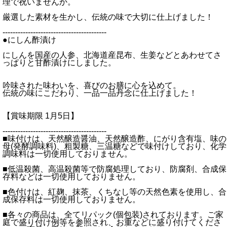
理で祝いませんか。
厳選した素材を生かし、伝統の味で大切に仕上げました！
-----------------------------------------
●にしん酢漬け
にしんを国産の人参、北海道産昆布、生姜などとあわせてさ
っぱりと甘酢漬けにしました。
吟味された味わいを、喜びのお膳に心を込めて。
伝統の味にこだわり、一品一品丹念に仕上げました！
【賞味期限 1月5日】
-----------------------------------------
■味付けは、天然醸造醤油、天然醸造酢、にがり含有塩、味の
母(発酵調味料)、粗製糖、三温糖などで味付けしており、化学
調味料は一切使用しておりません。
■低温殺菌、高温殺菌等で防腐処理しており、防腐剤、合成保
存料などは一切使用しておりません。
■色付けは、紅麹、抹茶、くちなし等の天然色素を使用し、合
成保存料は一切使用しておりません。
■各々の商品は、全てリパック(個包装)されております。ご家
庭で盛り付け例等を参照され、お重などに盛り付けてくださ