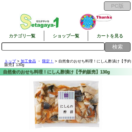
カテゴリ一覧
ショップ一覧
カートを見る
トップ
>
加工食品
・
限定！
> 自然食のおせち料理！にしん酢漬け【予約
販売】130g