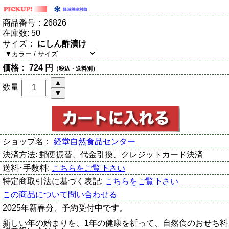
商品番号：
26826
在庫数:
50
サイズ：
にしん酢漬け
価格：
724 円
（税込・送料別）
数量
ショップ名：
経堂自然食品センター
決済方法:
郵便振替、代金引換、クレジットカード決済
送料･手数料:
こちらをご覧下さい
特定商取引法に基づく表記:
こちらをご覧下さい
この商品について問い合わせる
2025年新春分、予約受付中です。
新しい年の始まりを、1年の健康を祈って、自然食のおせち料