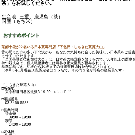
茶」をお試しください。
生産地 : 三重、鹿児島（茶）
国産（もち米）
茶師十段が２名いる日本茶専門店『下北沢：しもきた茶苑大山』
舌の肥えた方の多い下北沢から、あなたの気持ちに合った美味しい日本茶をご提
させていただきます。
「全国茶審査技術競技大会」は、日本茶の鑑識眼を競うもので、50年以上の歴史
持つ競技会で、個人戦優勝者には農林水産大臣賞が授与されます。
基準に基づき、初段から10段までの茶審査技術段位が認定されます。
（令和3年1月現在10段認定者は１５名で、その内２名が弊店の従業員です）
『しもきた茶苑大山』
□所在地
東京都世田谷区北沢3-19-20 reload1-11
□電話番号
03-3466-5588
□営業時間
茶販売
09:00～19:00
喫茶
14:00～18:00
□定休日