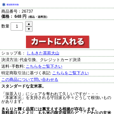
商品番号：
26737
価格：
648 円
（税込・送料別）
数量
ショップ名：
しもきた茶苑大山
決済方法:
代金引換、クレジットカード決済
送料･手数料:
こちらをご覧下さい
特定商取引法に基づく表記:
こちらをご覧下さい
この商品について問い合わせる
スタンダードな玄米茶。
「抹茶入り」にシェアを奪われて久しいですが・・・
「本家本元」を支持される守旧派も中々どうして根強いもの
があります。
きらりと輝く品質には裏支えする根拠が存在します。
原料茶はもとより、もち米の限定採用など「こだわりの玄米