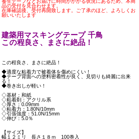
養生テープなどお届けに時間がかかる状況にあるため、本商
品の受付を見合わせます。
在庫確認後、受付再開致します。ご了承のほど、よろしくお
願いいたします
建築用マスキングテープ 千鳥
この程良さ、まさに絶品！
この程良さ、まさに絶品！
◆適度な粘着力で被着体を傷めにくい！
◆テープ背面への塗料密着性が良く、見切りも綺麗に出来
る！
◆巻き出しが軽い！
◇基材：和紙
◇粘着剤：アクリル系
◇厚さ：0.09mm
◇粘着力：1.80N/10mm
◇引張強度：51.0N/15mm
◇伸び：5.0％
【サイズ】
幅１２ミリ 長さ１８ｍ 100巻入