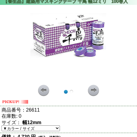
商品番号：
26611
在庫数:
0
サイズ：
幅12mm
価格：
4,730 円