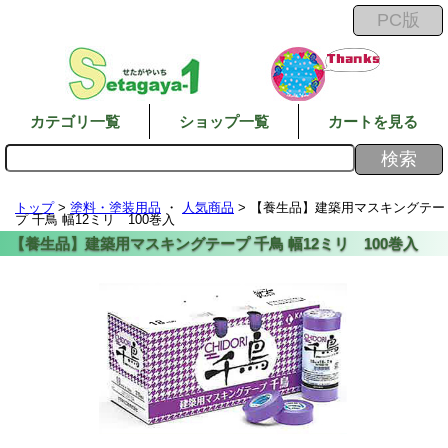
カテゴリ一覧
ショップ一覧
カートを見る
トップ
>
塗料・塗装用品
・
人気商品
> 【養生品】建築用マスキングテー
プ 千鳥 幅12ミリ 100巻入