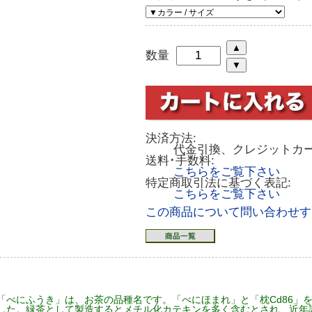
数量
決済方法:
代金引換、クレジットカ
送料･手数料:
こちらをご覧下さい
特定商取引法に基づく表記:
こちらをご覧下さい
この商品について問い合わせす
「べにふうき」は、お茶の品種名です。「べにほまれ」と「枕Cd86」
した。緑茶として製造するとメチル化カテキンを多く含むとされ、近年