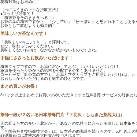
花粉対策はお早めに！
【べにふうきの上手な摂取方法】
●スッキリ効果的！
『粉末茶をそのまま食べる！』
お茶の葉の粉末ですから、「少し苦い」「粉っぽい」と思われることもある
お茶として飲むよりも効果的！
美味しいお茶なんです！
「美味しいべにふうき！」と評判です。
ぜひ、味わってみてください。
美味しくないものは、なかなか続かないものですよね。
手軽にささっとお飲みいただけます！
粉末タイプですので、お湯に溶かしてお召し上がりいただくだけ！
急須を使ったり茶がらの始末を心配する必要もありません。
コーヒー党、紅茶党の方でも、お湯とマグカップをご用意いただければ、い
お召し上がりいただけるのも魅力のひとつです。
まとめ買いがお得！
8パック以上まとめてお買い求めいただきますと送料割引サービスの対象と
茶師十段が２名いる日本茶専門店『下北沢：しもきた茶苑大山』
舌の肥えた方の多い下北沢から、あなたの気持ちに合った美味しい日本茶を
す。
「全国茶審査技術競技大会」は、日本茶の鑑識眼を競うもので、50年以上の
戦優勝者には農林水産大臣賞が授与されます。