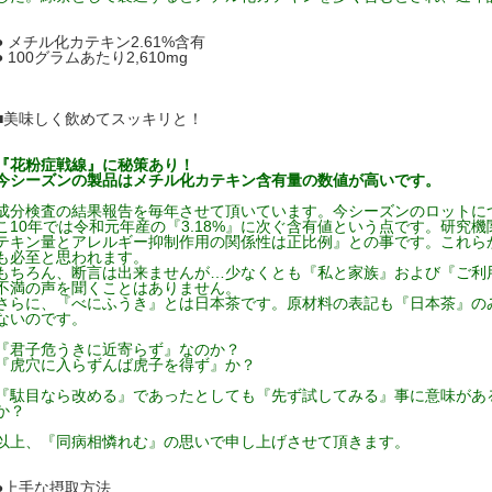
● メチル化カテキン2.61%含有
● 100グラムあたり2,610mg
■美味しく飲めてスッキリと！
『花粉症戦線』に秘策あり！
今シーズンの製品はメチル化カテキン含有量の数値が高いです。
成分検査の結果報告を毎年させて頂いています。今シーズンのロットに
こ10年では令和元年産の『3.18%』に次ぐ含有値という点です。研究
テキン量とアレルギー抑制作用の関係性は正比例』との事です。これら
も必至と思われます。
もちろん、断言は出来ませんが…少なくとも『私と家族』および『ご利
不満の声を聞くことはありません。
さらに、『べにふうき』とは日本茶です。原材料の表記も『日本茶』の
ないのです。
『君子危うきに近寄らず』なのか？
『虎穴に入らずんば虎子を得ず』か？
『駄目なら改める』であったとしても『先ず試してみる』事に意味があ
か？
以上、『同病相憐れむ』の思いで申し上げさせて頂きます。
●上手な摂取方法