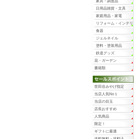
家具・調度品
日用品雑貨・文具
家庭用品・家電
リフォーム・インテリ
ア
食器
ジェルネイル
塗料・塗装用品
鉄道グッズ
花・ガーデン
書籍類
世田谷みやげ指定
当店人気No１
当店の目玉
店長おすすめ
人気商品
限定！
ギフトに最適
送料無料・送料込