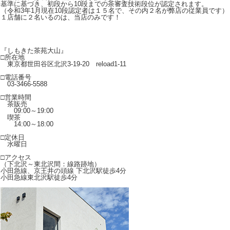
基準に基づき、初段から10段までの茶審査技術段位が認定されます。
（令和3年1月現在10段認定者は１５名で、その内２名が弊店の従業員です）
１店舗に２名いるのは、当店のみです！
『しもきた茶苑大山』
□所在地
東京都世田谷区北沢3-19-20 reload1-11
□電話番号
03-3466-5588
□営業時間
茶販売
09:00～19:00
喫茶
14:00～18:00
□定休日
水曜日
□アクセス
（下北沢～東北沢間：線路跡地）
小田急線、京王井の頭線 下北沢駅徒歩4分
小田急線東北沢駅徒歩4分