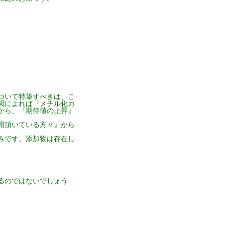
ついて特筆すべきは、こ
機関によれば『メチル化カ
から、『期待値の上昇』
用頂いている方々』から
みです。添加物は存在し
るのではないでしょう