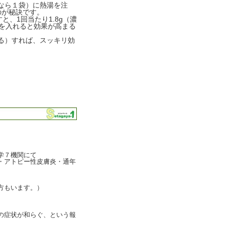
なら１袋）に熱湯を注
のが秘訣です。
、1回当たり1.8g（濃
を入れると効果が高まる
る）すれば、スッキリ効
学７機関にて
・アトピー性皮膚炎・通年
方もいます。）
の症状が和らぐ、という報