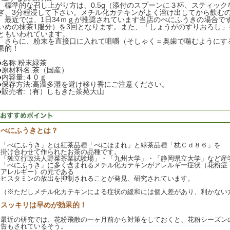
標準的な召し上がり方は、0.5g（添付のスプーンに３杯、スティック
ぎ、3分程浸して下さい。メチル化カテキンがよく溶け出してから飲む
最近では、1日34ｍｇが推奨されています当店のべにふうきの場合ですと
いめの抹茶1服分）を3回となります。また、「しょうがのすりおろし」
ともいわれています。
さらに、粉末を直接口に入れて咀嚼（そしゃく＝奥歯で噛むようにす
果的！
●名称:粉末緑茶
●原材料名:茶（国産）
●内容量:４０ｇ
●保存方法:高温多湿を避け移り香にご注意ください。
●販売者:（有）しもきた茶苑大山
べにふうきとは？
「べにふうき」とは紅茶品種「べにほまれ」と緑茶品種「枕Ｃｄ８６」を
掛け合わせて作られたお茶の品種です。
「独立行政法人野菜茶業試験場」・「九州大学」・「静岡県立大学」など産
「べにふうき」に多く含まれるメチル化カテキンがアレルギー症状（花粉症
アレルギー）の元である
ヒスタミンの放出を抑制されることが発見、研究されています。
（※ただしメチル化カテキンによる症状の緩和には個人差があり、利かない
スッキリは早めが効果的！
最近の研究では、花粉飛散の一ヶ月前から対策をしておくと、花粉シーズン
告もされているそう。