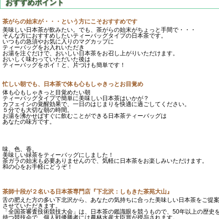
茶がらの始末が・・・という方にこそおすすめです
美味しい日本茶が飲みたい。でも、茶がらの始末がちょっと手間で・・・
そんな方におすすめしたいティーバッグタイプの日本茶です。
いつもの急須やお気に入りのマグカップに
ティーバッグをお入れいただき
お湯を注ぐだけで、おいしい日本茶をお召し上がりいただけます。
おいしく味わっていただいた後は
ティーバッグをポイ！と、片づけも簡単です！
忙しい朝でも、日本茶で体も心もしゃきっとお目覚め
体も心もしゃきっと目覚めたい朝
ティーバッグタイプで簡単に美味しい日本茶はいかが？
カフェインの覚醒効果で、一日のはじまりを快適に過ごしてください。
５分でも大切な朝の時間。
お湯を沸かせばすぐに飲むことができる日本茶ティーバッグは
あなたの味方です。
味、色、香。
美味しい緑茶をティーバッグにしました！
茶ガラの始末も必要ありませんので、気軽に日本茶をお楽しみいただけます。
和の心をお手軽にどうぞ！
茶師十段が２名いる日本茶専門店『下北沢：しもきた茶苑大山』
舌の肥えた方の多い下北沢から、あなたの気持ちに合った美味しい日本茶をご提
させていただきます。
「全国茶審査技術競技大会」は、日本茶の鑑識眼を競うもので、50年以上の歴史
持つ競技会で、個人戦優勝者には農林水産大臣賞が授与されます。