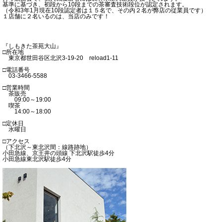
基準に基づき、初段から10段までの茶審査技術段位が認定されます。
（令和3年1月現在10段認定者は１５名で、その内２名が弊店の従業員です）
１店舗に２名いるのは、当店のみです！
『しもきた茶苑大山』
□所在地
東京都世田谷区北沢3-19-20 reload1-11
□電話番号
03-3466-5588
□営業時間
茶販売
09:00～19:00
喫茶
14:00～18:00
□定休日
水曜日
□アクセス
（下北沢～東北沢間：線路跡地）
小田急線、京王井の頭線 下北沢駅徒歩4分
小田急線東北沢駅徒歩4分