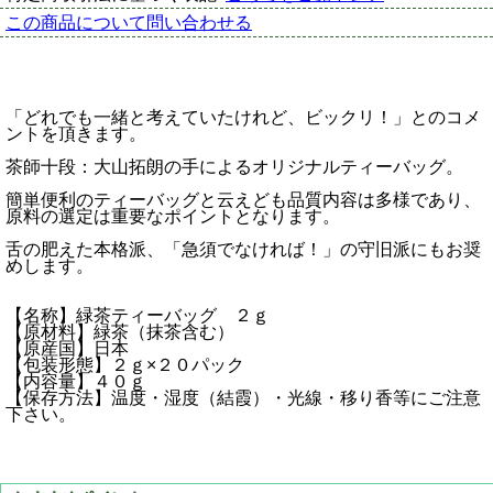
この商品について問い合わせる
「どれでも一緒と考えていたけれど、ビックリ！」とのコメ
ントを頂きます。
茶師十段：大山拓朗の手によるオリジナルティーバッグ。
簡単便利のティーバッグと云えども品質内容は多様であり、
原料の選定は重要なポイントとなります。
舌の肥えた本格派、「急須でなければ！」の守旧派にもお奨
めします。
【名称】緑茶ティーバッグ ２ｇ
【原材料】緑茶（抹茶含む）
【原産国】日本
【包装形態】２ｇ×２０パック
【内容量】４０ｇ
【保存方法】温度・湿度（結霞）・光線・移り香等にご注意
下さい。