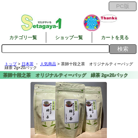
カテゴリ一覧
ショップ一覧
カートを見る
トップ
>
日本茶
・
人気商品
> 茶師十段之茶 オリジナルティーバッグ
緑茶 2g×20パック