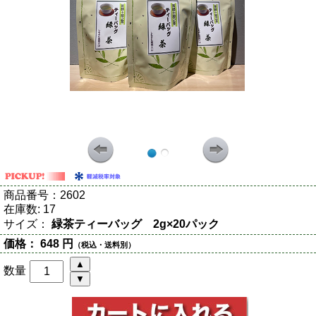
商品番号：
2602
在庫数:
17
サイズ：
緑茶ティーバッグ 2g×20パック
価格：
648 円
（税込・送料別）
数量