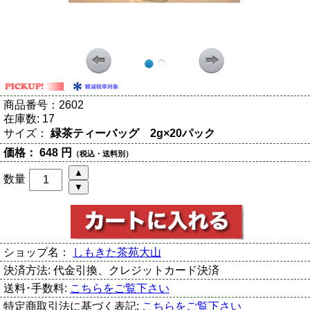
商品番号：
2602
在庫数:
17
サイズ：
緑茶ティーバッグ 2g×20パック
価格：
648 円
（税込・送料別）
数量
ショップ名：
しもきた茶苑大山
決済方法:
代金引換、クレジットカード決済
送料･手数料:
こちらをご覧下さい
特定商取引法に基づく表記:
こちらをご覧下さい