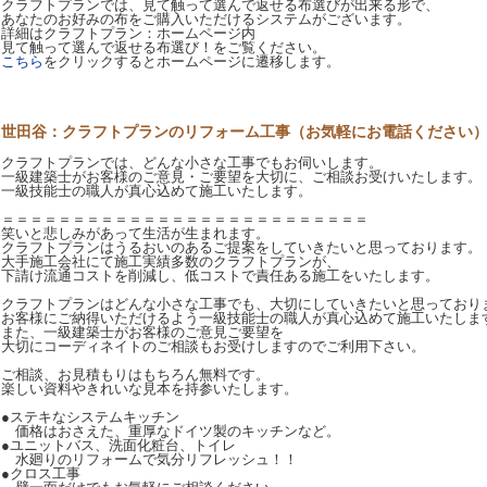
クラフトプランでは、見て触って選んで返せる布選びが出来る形で、
あなたのお好みの布をご購入いただけるシステムがございます。
詳細はクラフトプラン：ホームページ内
見て触って選んで返せる布選び！をご覧ください。
こちら
をクリックするとホームページに遷移します。
世田谷：クラフトプランのリフォーム工事（お気軽にお電話ください
クラフトプランでは、どんな小さな工事でもお伺いします。
一級建築士がお客様のご意見・ご要望を大切に、ご相談お受けいたします。
一級技能士の職人が真心込めて施工いたします。
＝＝＝＝＝＝＝＝＝＝＝＝＝＝＝＝＝＝＝＝＝＝＝＝＝＝
笑いと悲しみがあって生活が生まれます。
クラフトプランはうるおいのあるご提案をしていきたいと思っております。
大手施工会社にて施工実績多数のクラフトプランが、
下請け流通コストを削減し、低コストで責任ある施工をいたします。
クラフトプランはどんな小さな工事でも、大切にしていきたいと思っており
お客様にご納得いただけるよう一級技能士の職人が真心込めて施工いたしま
また、一級建築士がお客様のご意見ご要望を
大切にコーディネイトのご相談もお受けしますのでご利用下さい。
ご相談、お見積もりはもちろん無料です。
楽しい資料やきれいな見本を持参いたします。
●ステキなシステムキッチン
価格はおさえた、重厚なドイツ製のキッチンなど。
●ユニットバス、洗面化粧台、トイレ
水廻りのリフォームで気分リフレッシュ！！
●クロス工事