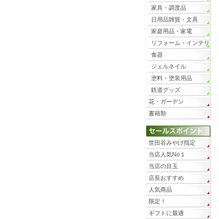
家具・調度品
日用品雑貨・文具
家庭用品・家電
リフォーム・インテリ
ア
食器
ジェルネイル
塗料・塗装用品
鉄道グッズ
花・ガーデン
書籍類
世田谷みやげ指定
当店人気No１
当店の目玉
店長おすすめ
人気商品
限定！
ギフトに最適