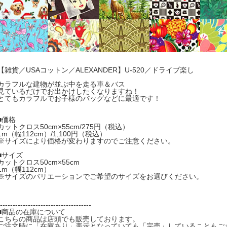
【雑貨／USAコットン／ALEXANDER】U-520／ドライブ楽し
カラフルな建物が並ぶ中を走る車＆バス
見ているだけでお出かけしたくなりますね！
とてもカラフルでお子様のバッグなどに最適です！
■価格
カットクロス50cm×55cm/275円（税込）
1m（幅112cm）/1,100円（税込）
※サイズにより価格が変わりますのでご注意ください。
■サイズ
カットクロス50cm×55cm
1m（幅112cm）
※サイズのバリエーションでご希望のサイズをお選びください。
------------------------------------
■商品の在庫について
こちらの商品は店頭でも販売しております。
ご注文時に「在庫あり」表示となっていても「完売」していることもご