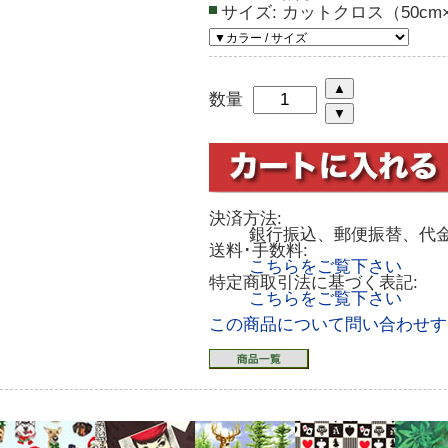
サイズ:
カットクロス（50cm×
数量
決済方法:
銀行振込、郵便振替、代
送料･手数料:
こちらをご覧下さい
特定商取引法に基づく表記:
こちらをご覧下さい
この商品について問い合わせす