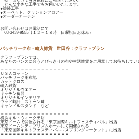
壁一面だけでもお気軽にご相談ください。
どんな小さな工事でもお伺いいたします。
●塗装工事
●カーペット、クッションフロアー
●オーダーカーテン
お問い合わせはお電話にて
03-3439-9555（１２～１８時 日曜祝日お休み）
パッチワーク布・輸入雑貨 世田谷：クラフトプラン
クラフトプランでは、
あなたのセンスに合うとびっきりの布や生活雑貨をご用意してお待ちしてい
＝＝＝＝＝＝＝＝＝＝＝＝＝＝＝＝＝
ＵＳＡコットン
パッチワーク用布地
カットクロス
輸入雑貨
オリジナルウエアー
キッチン食器
オリジナルインテリア
ウッド時計 ストーン鍵
キャンドルスタンド など
＝＝＝＝＝＝＝＝＝＝＝＝＝＝＝＝＝
横浜キルトウィーク出店
東京ドームで開催される「東京国際キルトフェスティバル」出店
東京ドームシティプリズムホールにて開催される
「東京国際キルトフェスティバル～スプリングマーケット」に出店
＝＝＝＝＝＝＝＝＝＝＝＝＝＝＝＝＝