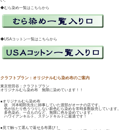
い。
◆むら染め一覧はこちらから
◆USAコットン一覧はこちらから
クラフトプラン：オリジナルむら染め布のご案内
東京世田谷：クラフトプラン
オリジナルむら染め布 無限に染めています！！
●オリジナルむら染め布
故 河本昭郎先生に師事していた渡部がオーナの店です。
色が出たり色うつりしない新色むら染めを常時多数販売しています。
多色染め、一点ものなど、無限に色を染めています。
ハワイアンキルト、ステンドキルトに最適です！
●見て触って選んで返せる布選び！