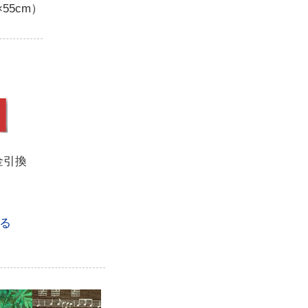
55cm）
金引換
る