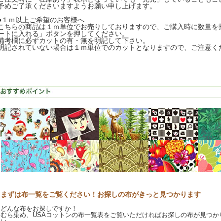
予めご了承くださいますようお願い申し上げます。
●１ｍ以上ご希望のお客様へ
こちらの商品は１ｍ単位でお売りしておりますので、ご購入時に数量を
ートに入れる」ボタンを押してください。
備考欄に必ずカットの有・無を明記して下さい。
明記されていない場合は１ｍ単位でのカットとなりますので、ご注意く
まずは布一覧をご覧ください！お探しの布がきっと見つかります
どんな布をお探しですか！
むら染め、USAコットンの布一覧表をご覧いただければお探しの布が見つか