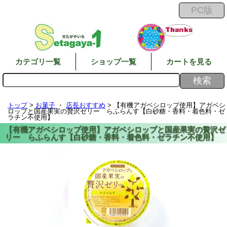
カテゴリ一覧
ショップ一覧
カートを見る
トップ
>
お菓子
・
店長おすすめ
> 【有機アガベシロップ使用】アガベシ
ロップと国産果実の贅沢ゼリー らふらんす【白砂糖・香料・着色料・ゼ
ラチン不使用】