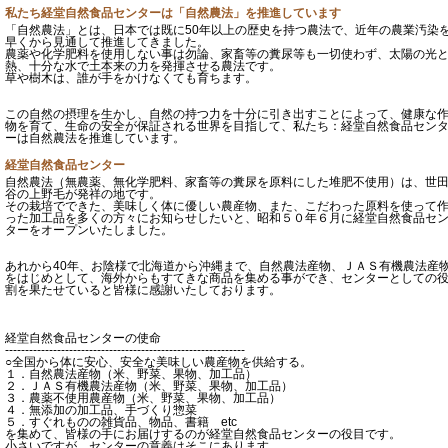
私たち経堂自然食品センターは「自然農法」を推進しています
「自然農法」とは、日本では既に50年以上の歴史を持つ農法で、近年の農業汚染
早くから見通して推進してきました。
農薬や化学肥料を使用しない事は勿論、家畜等の糞尿等も一切使わず、太陽の光
熱、十分な水で土本来の力を発揮させる農法です。
草や樹木は、誰が手をかけなくても育ちます。
この自然の摂理を生かし、自然の持つ力を十分に引き出すことによって、健康な
物を育て、生命の安全が保証される世界を目指して、私たち：経堂自然食品セン
ーは自然農法を推進しています。
経堂自然食品センター
自然農法（無農薬、無化学肥料、家畜等の糞尿を原料にした堆肥不使用）は、世
谷の上野毛が発祥の地です。
その栽培でできた、美味しく体に優しい農産物、また、こだわった原料を使って
った加工品を多くの方々にお知らせしたいと、昭和５０年６月に経堂自然食品セ
ターをオープンいたしました。
あれから40年、お陰様で北海道から沖縄まで、自然農法産物、ＪＡＳ有機農法産
をはじめとして、海外からもすてきな商品を集める事ができ、センターとしての
割を果たせていると皆様に感謝いたしております。
経堂自然食品センターの使命
------------------------------------------------------------
○全国から体に安心、安全な美味しい農産物を供給する。
１．自然農法産物（米、野菜、果物、加工品）
２．ＪＡＳ有機農法産物（米、野菜、果物、加工品）
３．農薬不使用農産物（米、野菜、果物、加工品）
４．無添加の加工品、手づくり惣菜
５．すぐれものの雑貨品、物品、書籍 etc
を集めて、皆様の手にお届けするのが経堂自然食品センターの役目です。
小さいですが、センターの意義はそこにあります。