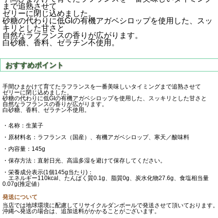
まで追熟させて
ゼリーに閉じ込めました。
砂糖の代わりに低GIの有機アガベシロップを使用した、スッ
キリとした甘さと
自然なラフランスの香りが広がります。
白砂糖、香料、ゼラチン不使用。
手間ひまかけて育てたラフランスを一番美味しいタイミングまで追熟させて
ゼリーに閉じ込めました。
砂糖の代わりに低GIの有機アガベシロップを使用した、スッキリとした甘さと
自然なラフランスの香りが広がります。
白砂糖、香料、ゼラチン不使用。
・名称：生菓子
・原材料名：ラフランス（国産）、有機アガベシロップ、寒天／酸味料
・内容量：145g
・保存方法：直射日光、高温多湿を避けて保存してください。
・栄養成分表示(1個145g当たり)：
エネルギー110kcal、たんぱく質0.1g、脂質0g、炭水化物27.6g、食塩相当量
0.07g(推定値）
発送について
当店では地球環境に配慮してリサイクルダンボールで発送させて頂いております
沖縄へ発送の場合は、追加送料がかかることがございます。