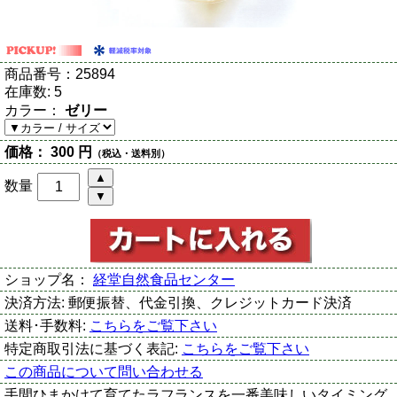
商品番号：
25894
在庫数:
5
カラー：
ゼリー
価格：
300 円
（税込・送料別）
数量
ショップ名：
経堂自然食品センター
決済方法:
郵便振替、代金引換、クレジットカード決済
送料･手数料:
こちらをご覧下さい
特定商取引法に基づく表記:
こちらをご覧下さい
この商品について問い合わせる
手間ひまかけて育てたラフランスを一番美味しいタイミング