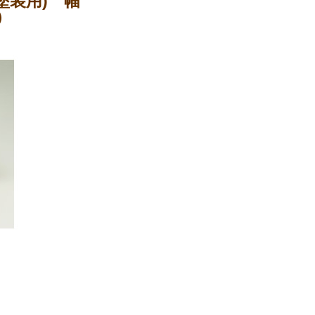
塗装用) 幅
）