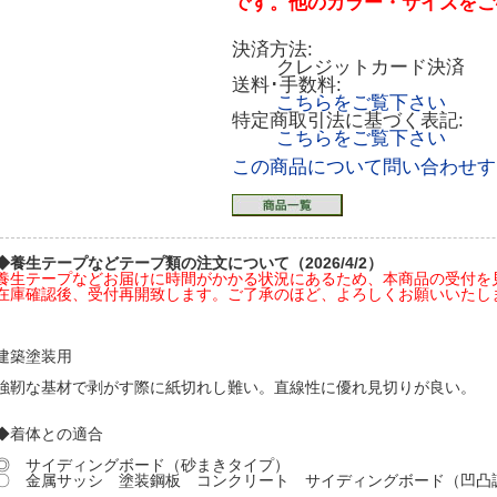
です。他のカラー・サイズをご
決済方法:
クレジットカード決済
送料･手数料:
こちらをご覧下さい
特定商取引法に基づく表記:
こちらをご覧下さい
この商品について問い合わせす
◆養生テープなどテープ類の注文について（2026/4/2）
養生テープなどお届けに時間がかかる状況にあるため、本商品の受付を
在庫確認後、受付再開致します。ご了承のほど、よろしくお願いいたし
建築塗装用
強靭な基材で剥がす際に紙切れし難い。直線性に優れ見切りが良い。
◆着体との適合
◎ サイディングボード（砂まきタイプ）
〇 金属サッシ 塗装鋼板 コンクリート サイディングボード（凹凸