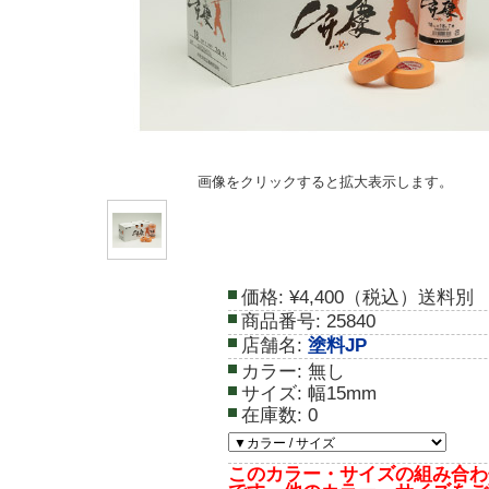
画像をクリックすると拡大表示します。
価格:
¥4,400（税込）送料別
商品番号:
25840
店舗名:
塗料JP
カラー:
無し
サイズ:
幅15mm
在庫数:
0
このカラー・サイズの組み合わ