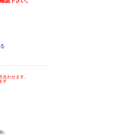
確認下さい。
る
見合わせます。
ます
調）