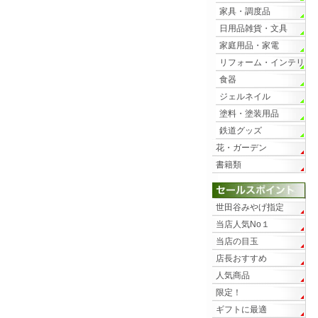
家具・調度品
日用品雑貨・文具
家庭用品・家電
リフォーム・インテリ
ア
食器
ジェルネイル
塗料・塗装用品
鉄道グッズ
花・ガーデン
書籍類
世田谷みやげ指定
当店人気No１
当店の目玉
店長おすすめ
人気商品
限定！
ギフトに最適