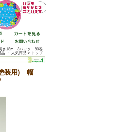
さ18m 8パック 80巻
品 ・ 人気商品 >
トップ
塗装用) 幅
）