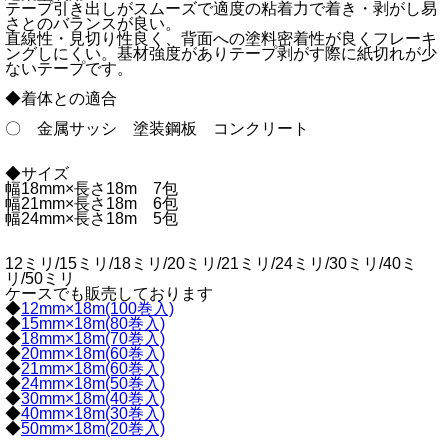
テープ引き出しがスムーズで適度の粘着力で着き・剥がし易
さとのバランスが良い。
直線性・見切り性良く、背面への塗料密着性が良くフレーキ
ングしにくい。基材強度がありテープ剥がす際に紙切れが少
ないテープです。
◆着体との適合
〇 金属サッシ 塗装鋼板 コンクリート
◆サイズ
幅18mm×長さ18m 7包
幅21mm×長さ18m 6包
幅24mm×長さ18m 5包
12ミリ/15ミリ/18ミリ/20ミリ/21ミリ/24ミリ/30ミリ/40ミ
リ/50ミリ
ケースでも販売しております
◆
12mm×18m(100巻入)
◆
15mm×18m(80巻入)
◆
18mm×18m(70巻入)
◆
20mm×18m(60巻入)
◆
21mm×18m(60巻入)
◆
24mm×18m(50巻入)
◆
30mm×18m(40巻入)
◆
40mm×18m(30巻入)
◆
50mm×18m(20巻入)