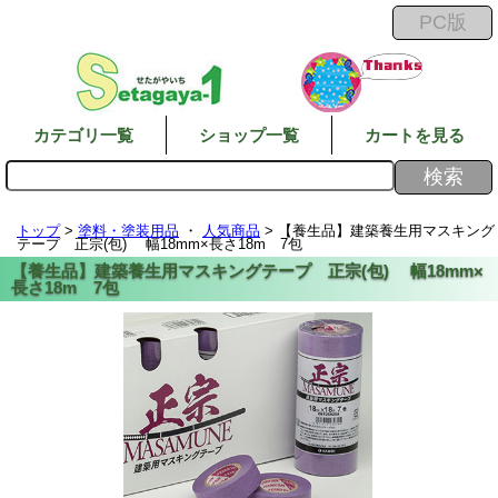
カテゴリ一覧
ショップ一覧
カートを見る
トップ
>
塗料・塗装用品
・
人気商品
> 【養生品】建築養生用マスキング
テープ 正宗(包) 幅18mm×長さ18m 7包