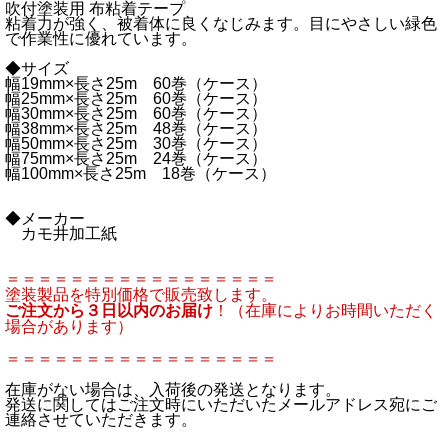
吹付塗装用 布粘着テープ
粘着力が強く、被着体に良くなじみます。目にやさしい緑色
で作業性に優れています。
◆サイズ
幅19mm×長さ25m 60巻（ケース）
幅25mm×長さ25m 60巻（ケース）
幅30mm×長さ25m 60巻（ケース）
幅38mm×長さ25m 48巻（ケース）
幅50mm×長さ25m 30巻（ケース）
幅75mm×長さ25m 24巻（ケース）
幅100mm×長さ25m 18巻（ケース）
◆メーカー
カモ井加工紙
＝＝＝＝＝＝＝＝＝＝＝＝＝＝＝＝＝
塗装製品を特別価格で販売致します。
ご注文から３日以内のお届け
！（在庫によりお時間いただく
場合があります）
＝＝＝＝＝＝＝＝＝＝＝＝＝＝＝＝＝
在庫がない場合は、入荷後の発送となります。
発送に関してはご注文時にいただいたメールアドレス宛にご
連絡させていただきます。