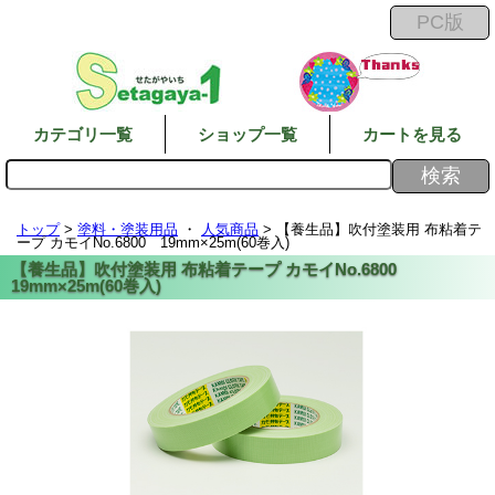
カテゴリ一覧
ショップ一覧
カートを見る
トップ
>
塗料・塗装用品
・
人気商品
> 【養生品】吹付塗装用 布粘着テ
ープ カモイNo.6800 19mm×25m(60巻入)