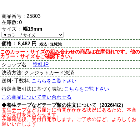
商品番号：
25803
在庫数:
0
サイズ：
幅19mm
価格：
8,482 円
（税込・送料別）
このカラー・サイズの組み合わせの商品は在庫切れです。他の
カラー・サイズをご確認下さい。
ショップ名：
塗料JP
決済方法:
クレジットカード決済
送料･手数料:
こちらをご覧下さい
特定商取引法に基づく表記:
こちらをご覧下さい
この商品について問い合わせる
◆養生テープなどテープ類の注文について（2026/4/2）
養生テープなどお届けに時間がかかる状況にあるため、本商
品の受付を見合わせます。
在庫確認後、受付再開致します。ご了承のほど、よろしくお
願いいたします