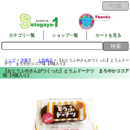
カテゴリ一覧
ショップ一覧
カートを見る
トップ
>
洋菓子
・
人気商品
> 【おとうふやさんがつくった】とうふドー
ナツ まろやかココア味【4個入り】