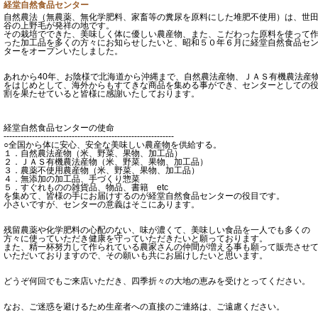
経堂自然食品センター
自然農法（無農薬、無化学肥料、家畜等の糞尿を原料にした堆肥不使用）は、世
谷の上野毛が発祥の地です。
その栽培でできた、美味しく体に優しい農産物、また、こだわった原料を使って
った加工品を多くの方々にお知らせしたいと、昭和５０年６月に経堂自然食品セ
ターをオープンいたしました。
あれから40年、お陰様で北海道から沖縄まで、自然農法産物、ＪＡＳ有機農法産
をはじめとして、海外からもすてきな商品を集める事ができ、センターとしての
割を果たせていると皆様に感謝いたしております。
経堂自然食品センターの使命
------------------------------------------------------------
○全国から体に安心、安全な美味しい農産物を供給する。
１．自然農法産物（米、野菜、果物、加工品）
２．ＪＡＳ有機農法産物（米、野菜、果物、加工品）
３．農薬不使用農産物（米、野菜、果物、加工品）
４．無添加の加工品、手づくり惣菜
５．すぐれものの雑貨品、物品、書籍 etc
を集めて、皆様の手にお届けするのが経堂自然食品センターの役目です。
小さいですが、センターの意義はそこにあります。
残留農薬や化学肥料の心配のない、味が濃くて、美味しい食品を一人でも多くの
方々に使っていただき健康を守っていただきたいと願っております。
また、精一杯努力して作られている農家さんの仲間が増える事も願って販売させ
いただいておりますので、その願いも共にお届けしたいと思います。
どうぞ何回でもご来店いただき、四季折々の大地の恵みを受けとってください。
なお、ご迷惑を避けるため生産者への直接のご連絡は、ご遠慮ください。