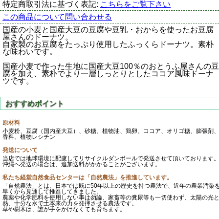
特定商取引法に基づく表記:
こちらをご覧下さい
この商品について問い合わせる
国産の小麦と国産大豆の豆腐や豆乳・おからを使ったお豆腐
屋さんのドーナツ。
自家製のお豆腐をたっぷり使用したふっくらドーナツ。素朴
な味わいです。
国産小麦で作った生地に国産大豆100％のおとうふ屋さんの豆
腐を加え、素朴でより一層しっとりとしたココア風味ドーナ
ツです。
原材料
小麦粉、豆腐（国内産大豆）、砂糖、植物油、鶏卵、ココア、オリゴ糖、膨張剤
香料、植物レシチン
発送について
当店では地球環境に配慮してリサイクルダンボールで発送させて頂いております
沖縄へ発送の場合は、追加送料がかかることがございます。
私たち経堂自然食品センターは「自然農法」を推進しています。
「自然農法」とは、日本では既に50年以上の歴史を持つ農法で、近年の農業汚染
早くから見通して推進してきました。
農薬や化学肥料を使用しない事は勿論、家畜等の糞尿等も一切使わず、太陽の光
熱、十分な水で土本来の力を発揮させる農法です。
草や樹木は、誰が手をかけなくても育ちます。