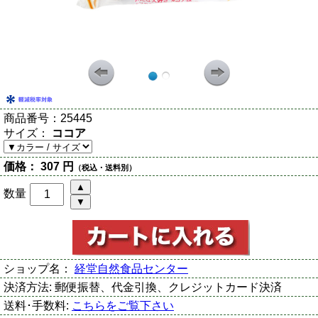
商品番号：
25445
サイズ：
ココア
価格：
307 円
（税込・送料別）
数量
ショップ名：
経堂自然食品センター
決済方法:
郵便振替、代金引換、クレジットカード決済
送料･手数料:
こちらをご覧下さい