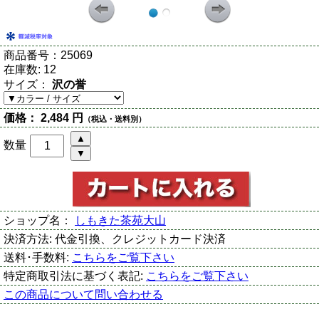
商品番号：
25069
在庫数:
12
サイズ：
沢の誉
価格：
2,484 円
（税込・送料別）
数量
ショップ名：
しもきた茶苑大山
決済方法:
代金引換、クレジットカード決済
送料･手数料:
こちらをご覧下さい
特定商取引法に基づく表記:
こちらをご覧下さい
この商品について問い合わせる