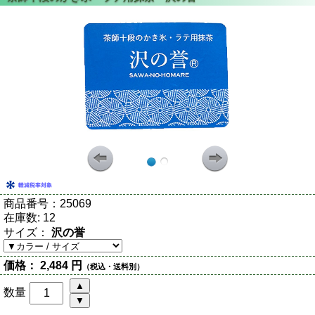
商品番号：
25069
在庫数:
12
サイズ：
沢の誉
価格：
2,484 円
（税込・送料別）
数量