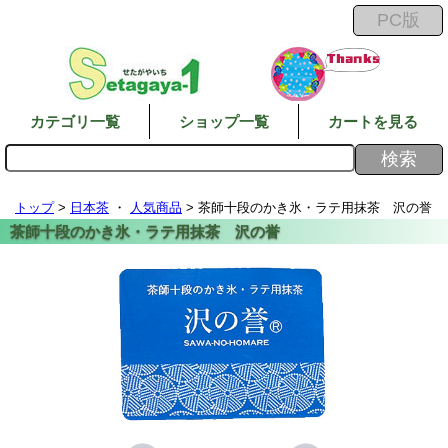
カテゴリ一覧
ショップ一覧
カートを見る
トップ
>
日本茶
・
人気商品
> 茶師十段のかき氷・ラテ用抹茶 沢の誉