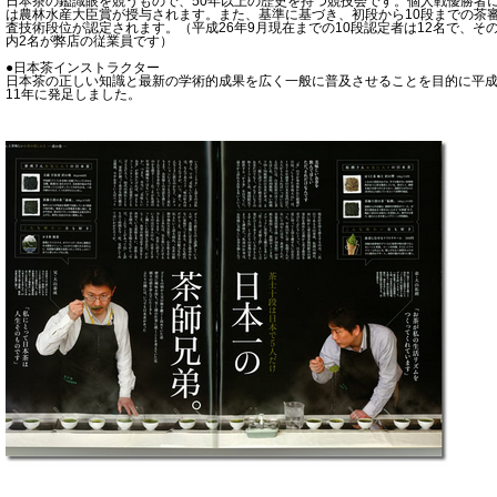
日本茶の鑑識眼を競うもので、50年以上の歴史を持つ競技会です。個人戦優勝者
は農林水産大臣賞が授与されます。また、基準に基づき、初段から10段までの茶
査技術段位が認定されます。（平成26年9月現在までの10段認定者は12名で、そ
内2名が弊店の従業員です）
●日本茶インストラクター
日本茶の正しい知識と最新の学術的成果を広く一般に普及させることを目的に平
11年に発足しました。