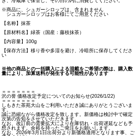
き、冷蔵庫で保管し、その日の内に消費してください。
※商品に、シュガーシロップは、含まれません
シュガーシロップはお客様にてご用意ください
【名称】抹茶
【原材料名】緑茶（国産：藤枝抹茶）
【内容量】100g
【保存方法】移り香や多湿を避け、冷暗所に保存してくださ
い
※他の商品との一括購入による混載をご希望の際は、購入数
量により、加算送料が発生する可能性があります
＝＝＝＝＝＝＝
沢の誉 価格改定予定についてのお知らせ(2026/1/22)
＝＝＝＝＝＝＝
しもきた茶苑大山をご利用いただき誠にありがとうございま
す。
誠に恐縮ながら価格改定を致します。新価格は検討中で確定
次第の告知をさせていただきます。
なお、改訂前の需要拡大により在庫切れ・出荷遅延なども予
想されます。余裕を持ったご発注をお願いします。
なお、2026年3月1日出荷分より新価格適用となります事、ご