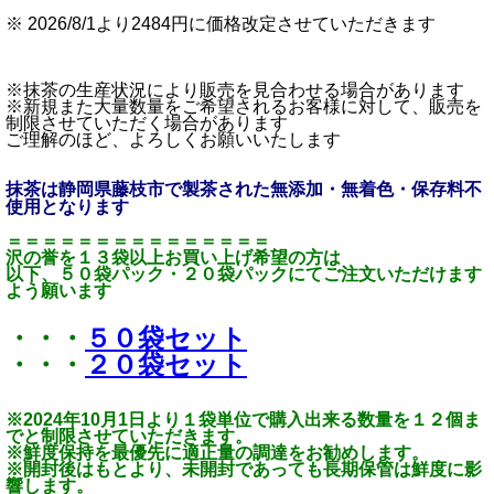
※ 2026/8/1より2484円に価格改定させていただきます
※抹茶の生産状況により販売を見合わせる場合があります
※新規また大量数量をご希望されるお客様に対して、販売を
制限させていただく場合があります
ご理解のほど、よろしくお願いいたします
抹茶は静岡県藤枝市で製茶された無添加・無着色・保存料不
使用となります
＝＝＝＝＝＝＝＝＝＝＝＝＝＝＝
沢の誉を１３袋以上お買い上げ希望の方は
以下、５０袋パック・２０袋パックにてご注文いただけます
よう願います
・・・
５０袋セット
・・・
２０袋セット
※2024年10月1日より１袋単位で購入出来る数量を１２個ま
でと制限させていただきます。
※鮮度保持を最優先に適正量の調達をお勧めします。
※開封後はもとより、未開封であっても長期保管は鮮度に影
響します。