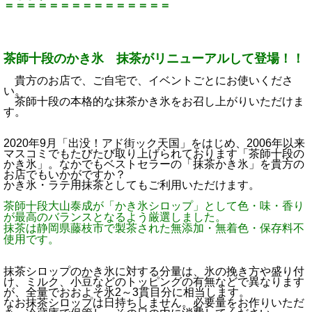
＝＝＝＝＝＝＝＝＝＝＝＝＝＝＝
茶師十段のかき氷 抹茶がリニューアルして登場！！
貴方のお店で、ご自宅で、イベントごとにお使いくださ
い。
茶師十段の本格的な抹茶かき氷をお召し上がりいただけま
す。
2020年9月「出没！アド街ック天国」をはじめ、2006年以来
マスコミでもたびたび取り上げられております「茶師十段の
かき氷」。なかでもベストセラーの「抹茶かき氷」を貴方の
お店でもいかがですか？
かき氷・ラテ用抹茶としてもご利用いただけます。
茶師十段大山泰成が「かき氷シロップ」として色・味・香り
が最高のバランスとなるよう厳選しました。
抹茶は静岡県藤枝市で製茶された無添加・無着色・保存料不
使用です。
抹茶シロップのかき氷に対する分量は、氷の挽き方や盛り付
け、ミルク、小豆などのトッピングの有無などで異なります
が、全量でおおよそ氷2～3貫目分に相当します。
なお抹茶シロップは日持ちしません。必要量をお作りいただ