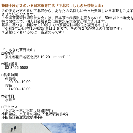
茶師十段が２名いる日本茶専門店『下北沢：しもきた茶苑大山』
舌の肥えた方の多い下北沢から、あなたの気持ちに合った美味しい日本茶をご提
させていただきます。
「全国茶審査技術競技大会」は、日本茶の鑑識眼を競うもので、50年以上の歴史
持つ競技会で、個人戦優勝者には農林水産大臣賞が授与されます。
基準に基づき、初段から10段までの茶審査技術段位が認定されます。
（令和3年1月現在10段認定者は１５名で、その内２名が弊店の従業員です）
１店舗に２名いるのは、当店のみです！
『しもきた茶苑大山』
□所在地
東京都世田谷区北沢3-19-20 reload1-11
□電話番号
03-3466-5588
□営業時間
茶販売
09:00～19:00
喫茶
14:00～18:00
□定休日
水曜日
□アクセス
（下北沢～東北沢間：線路跡地）
小田急線、京王井の頭線 下北沢駅徒歩4分
小田急線東北沢駅徒歩4分