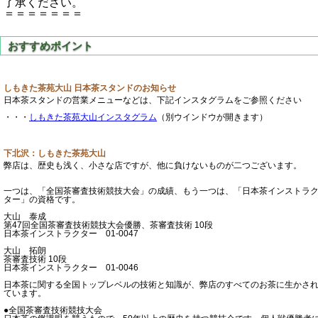
了承ください。
＝＝＝＝＝＝＝
しもきた茶苑大山 日本茶スタンドのお知らせ
日本茶スタンドの営業メニューなどは、下記インスタグラムをご参照ください
・・・
しもきた茶苑大山インスタグラム
（別ウインドウが開きます）
下北沢：しもきた茶苑大山
弊店は、歴史も浅く、小さな店ですが、他に負けないものが二つございます。
一つは、「全国茶審査技術競技大会」の成績、もう一つは、「日本茶インストラ
ター」の資格です。
大山 泰成
第47回全国茶審査技術競技大会優勝、茶審査技術 10段
日本茶インストラクター 01-0047
大山 拓朗
茶審査技術 10段
日本茶インストラクター 01-0046
日本茶に関する全国トップレベルの技術と知識が、弊店のすべてのお茶に生かさ
ています。
●全国茶審査技術競技大会