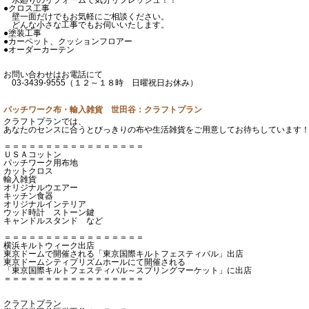
●クロス工事
壁一面だけでもお気軽にご相談ください。
どんな小さな工事でもお伺いいたします。
●塗装工事
●カーペット、クッションフロアー
●オーダーカーテン
お問い合わせはお電話にて
03-3439-9555（１２～１８時 日曜祝日お休み）
パッチワーク布・輸入雑貨 世田谷：クラフトプラン
クラフトプランでは、
あなたのセンスに合うとびっきりの布や生活雑貨をご用意してお待ちしています
＝＝＝＝＝＝＝＝＝＝＝＝＝＝＝＝＝
ＵＳＡコットン
パッチワーク用布地
カットクロス
輸入雑貨
オリジナルウエアー
キッチン食器
オリジナルインテリア
ウッド時計 ストーン鍵
キャンドルスタンド など
＝＝＝＝＝＝＝＝＝＝＝＝＝＝＝＝＝
横浜キルトウィーク出店
東京ドームで開催される「東京国際キルトフェスティバル」出店
東京ドームシティプリズムホールにて開催される
「東京国際キルトフェスティバル～スプリングマーケット」に出店
＝＝＝＝＝＝＝＝＝＝＝＝＝＝＝＝＝
クラフトプラン