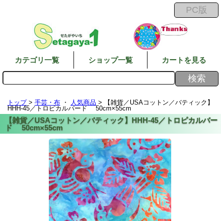
カテゴリ一覧
ショップ一覧
カートを見る
トップ
>
手芸・布
・
人気商品
> 【雑貨／USAコットン／バティック】
HHH-45／トロピカルバード 50cm×55cm