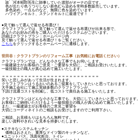
故 河本昭郎先生に師事していた渡部がオーナの店です。
色が出たり色うつりしない新色むら染めを常時多数販売しています。
多色染め、一点ものなど、無限に色を染めています。
ハワイアンキルト、ステンドキルトに最適です！
●見て触って選んで返せる布選び！
クラフトプランでは、見て触って選んで返せる布選びが出来る形で、
あなたのお好みの布をご購入いただけるシステムがございます。
詳細はクラフトプラン：ホームページ内
見て触って選んで返せる布選び！をご覧ください。
こちら
をクリックするとホームページに遷移します。
世田谷：クラフトプランのリフォーム工事（お気軽にお電話ください）
クラフトプランでは、どんな小さな工事でもお伺いします。
一級建築士がお客様のご意見・ご要望を大切に、ご相談お受けいたします。
一級技能士の職人が真心込めて施工いたします。
＝＝＝＝＝＝＝＝＝＝＝＝＝＝＝＝＝＝＝＝＝＝＝＝＝＝
笑いと悲しみがあって生活が生まれます。
クラフトプランはうるおいのあるご提案をしていきたいと思っております。
大手施工会社にて施工実績多数のクラフトプランが、
下請け流通コストを削減し、低コストで責任ある施工をいたします。
クラフトプランはどんな小さな工事でも、大切にしていきたいと思っております
お客様にご納得いただけるよう一級技能士の職人が真心込めて施工いたします。
また、一級建築士がお客様のご意見ご要望を
大切にコーディネイトのご相談もお受けしますのでご利用下さい。
ご相談、お見積もりはもちろん無料です。
楽しい資料やきれいな見本を持参いたします。
●ステキなシステムキッチン
価格はおさえた、重厚なドイツ製のキッチンなど。
●ユニットバス、洗面化粧台、トイレ
水廻りのリフォームで気分リフレッシュ！！