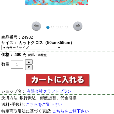
商品番号：
24982
サイズ：
カットクロス（50cm×55cm）
価格：
400 円
（税込・送料別）
数量
ショップ名：
有限会社クラフトプラン
決済方法:
銀行振込、郵便振替、代金引換
送料･手数料:
こちらをご覧下さい
特定商取引法に基づく表記:
こちらをご覧下さい