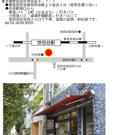
東京都世田谷区世田谷４－７－７
◆東急世田谷線世田谷駅より徒歩２分（世田谷通り沿い）
◆渋谷駅南口から
東急バス『上町（かみまち）』行きバス
小田急バス『成城学園駅前』行きバスにて
世田谷区役所入り口で下車。道路の逆側：斜め前です。
tel:03-3439-9555