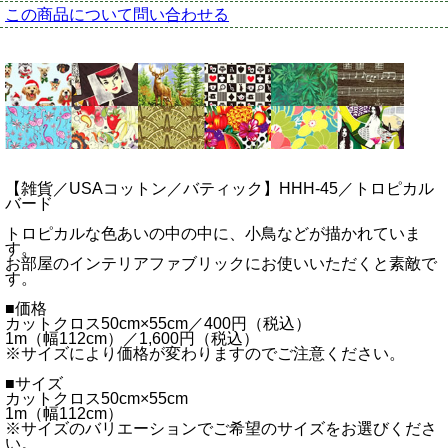
この商品について問い合わせる
【雑貨／USAコットン／バティック】HHH-45／トロピカル
バード
トロピカルな色あいの中の中に、小鳥などが描かれていま
す。
お部屋のインテリアファブリックにお使いいただくと素敵で
す。
■価格
カットクロス50cm×55cm／400円（税込）
1m（幅112cm）／1,600円（税込）
※サイズにより価格が変わりますのでご注意ください。
■サイズ
カットクロス50cm×55cm
1m（幅112cm）
※サイズのバリエーションでご希望のサイズをお選びくださ
い。