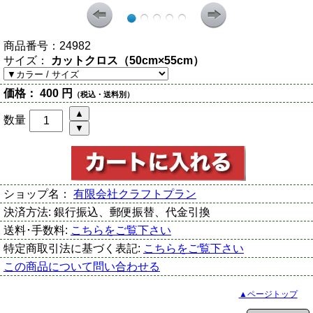
商品番号：
24982
サイズ：
カットクロス（50cm×55cm）
価格：
400 円
（税込・送料別）
数量
ショップ名：
有限会社クラフトプラン
決済方法:
銀行振込、郵便振替、代金引換
送料･手数料:
こちらをご覧下さい
特定商取引法に基づく表記:
こちらをご覧下さい
この商品について問い合わせる
▲ページトップ