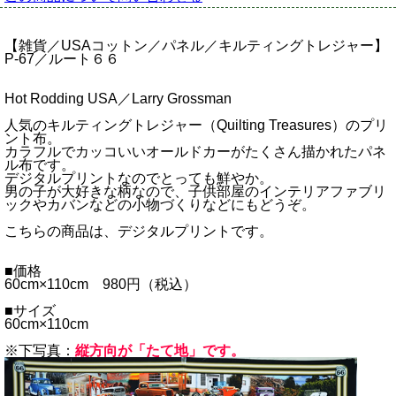
【雑貨／USAコットン／パネル／キルティングトレジャー】
P-67／ルート６６
Hot Rodding USA／Larry Grossman
人気のキルティングトレジャー（Quilting Treasures）のプリ
ント布。
カラフルでカッコいいオールドカーがたくさん描かれたパネ
ル布です。
デジタルプリントなのでとっても鮮やか。
男の子が大好きな柄なので、子供部屋のインテリアファブリ
ックやカバンなどの小物づくりなどにもどうぞ。
こちらの商品は、デジタルプリントです。
■価格
60cm×110cm 980円（税込）
■サイズ
60cm×110cm
※下写真：
縦方向が「たて地」です。