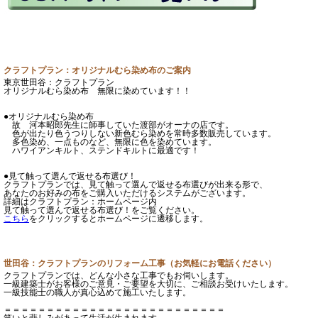
クラフトプラン：オリジナルむら染め布のご案内
東京世田谷：クラフトプラン
オリジナルむら染め布 無限に染めています！！
●オリジナルむら染め布
故 河本昭郎先生に師事していた渡部がオーナの店です。
色が出たり色うつりしない新色むら染めを常時多数販売しています。
多色染め、一点ものなど、無限に色を染めています。
ハワイアンキルト、ステンドキルトに最適です！
●見て触って選んで返せる布選び！
クラフトプランでは、見て触って選んで返せる布選びが出来る形で、
あなたのお好みの布をご購入いただけるシステムがございます。
詳細はクラフトプラン：ホームページ内
見て触って選んで返せる布選び！をご覧ください。
こちら
をクリックするとホームページに遷移します。
世田谷：クラフトプランのリフォーム工事（お気軽にお電話ください）
クラフトプランでは、どんな小さな工事でもお伺いします。
一級建築士がお客様のご意見・ご要望を大切に、ご相談お受けいたします。
一級技能士の職人が真心込めて施工いたします。
＝＝＝＝＝＝＝＝＝＝＝＝＝＝＝＝＝＝＝＝＝＝＝＝＝＝
笑いと悲しみがあって生活が生まれます。