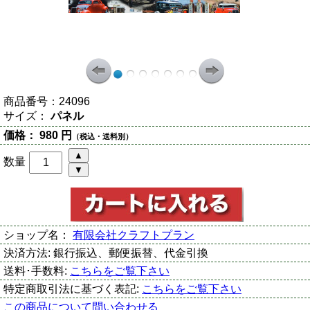
商品番号：
24096
サイズ：
パネル
価格：
980 円
（税込・送料別）
数量
ショップ名：
有限会社クラフトプラン
決済方法:
銀行振込、郵便振替、代金引換
送料･手数料:
こちらをご覧下さい
特定商取引法に基づく表記:
こちらをご覧下さい
この商品について問い合わせる