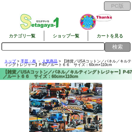
カテゴリ一覧
ショップ一覧
カートを見る
トップ
>
手芸・布
・
人気商品
> 【雑貨／USAコットン／パネル／キルテ
ィングトレジャー】P-67／ルート６６ サイズ：60cm×110cm