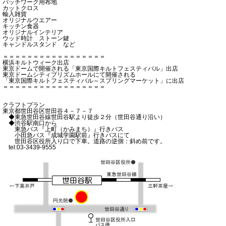
パッチワーク用布地
カットクロス
輸入雑貨
オリジナルウエアー
キッチン食器
オリジナルインテリア
ウッド時計 ストーン鍵
キャンドルスタンド など
＝＝＝＝＝＝＝＝＝＝＝＝＝＝＝＝＝
横浜キルトウィーク出店
東京ドームで開催される「東京国際キルトフェスティバル」出店
東京ドームシティプリズムホールにて開催される
「東京国際キルトフェスティバル～スプリングマーケット」に出店
＝＝＝＝＝＝＝＝＝＝＝＝＝＝＝＝＝
クラフトプラン
東京都世田谷区世田谷４－７－７
◆東急世田谷線世田谷駅より徒歩２分（世田谷通り沿い）
◆渋谷駅南口から
東急バス『上町（かみまち）』行きバス
小田急バス『成城学園駅前』行きバスにて
世田谷区役所入り口で下車。道路の逆側：斜め前です。
tel:03-3439-9555