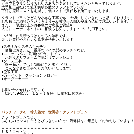
クラフトプランはうるおいのあるご提案をしていきたいと思っております。
大手施工会社にて施工実績多数のクラフトプランが、
下請け流通コストを削減し、低コストで責任ある施工をいたします。
クラフトプランはどんな小さな工事でも、大切にしていきたいと思っております
お客様にご納得いただけるよう一級技能士の職人が真心込めて施工いたします。
また、一級建築士がお客様のご意見ご要望を
大切にコーディネイトのご相談もお受けしますのでご利用下さい。
ご相談、お見積もりはもちろん無料です。
楽しい資料やきれいな見本を持参いたします。
●ステキなシステムキッチン
価格はおさえた、重厚なドイツ製のキッチンなど。
●ユニットバス、洗面化粧台、トイレ
水廻りのリフォームで気分リフレッシュ！！
●クロス工事
壁一面だけでもお気軽にご相談ください。
どんな小さな工事でもお伺いいたします。
●塗装工事
●カーペット、クッションフロアー
●オーダーカーテン
お問い合わせはお電話にて
03-3439-9555（１２～１８時 日曜祝日お休み）
パッチワーク布・輸入雑貨 世田谷：クラフトプラン
クラフトプランでは、
あなたのセンスに合うとびっきりの布や生活雑貨をご用意してお待ちしています
＝＝＝＝＝＝＝＝＝＝＝＝＝＝＝＝＝
ＵＳＡコットン