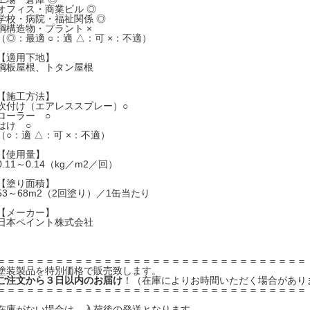
オフィス・商業ビル ◎
学校・病院・福祉関係 ◎
鋼構造物・プラント ×
（◎：最適 ○：適 △：可 ×：不適）
【適用下地】
鋼板屋根、トタン屋根
【施工方法】
吹付け（エアレススプレー）○
ローラー ○
はけ ○
（○：適 △：可 ×：不適）
【使用量】
0.11～0.14（kg／m2／回）
【塗り面積】
53～68m2（2回塗り）／1缶当たり
【メーカー】
日本ペイント株式会社
＝＝＝＝＝＝＝＝＝＝＝＝＝＝＝＝＝＝＝＝＝＝＝＝＝＝＝＝＝＝＝＝
塗装製品を特別価格で販売致します。
ご注文から３日以内のお届け
！（在庫によりお時間いただく場合があり
＝＝＝＝＝＝＝＝＝＝＝＝＝＝＝＝＝＝＝＝＝＝＝＝＝＝＝＝＝＝＝＝
在庫がない場合は、入荷後の発送となります。