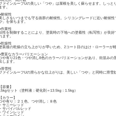
ファインルーフUの美しい「つや」は屋根を美しく蘇らせます。しっと
ます。
●耐候性
美しさをいつまでも守る抜群の耐候性。シリコングレードに近い耐候性
や」を保ちます。
●作業性
粘性を制御することにより、塗装時の下地への塗着性（転写性）が良好
れます。
●乾燥性
塗装後の乾燥の立ち上がりが早いため、2コート目のはけ・ローラーが
●豊富なカラーバリエーション
つや有り21色・つや消し8色のカラーバリエーションがあり、街並みの
出します。
●滑雪性
ファインルーフUの滑らかな仕上がりは、美しい「つや」と同時に滑雪
【容量】
15kgセット（塗料液：硬化剤＝13.5kg：1.5kg）
【カラー】
つや有り：２１色、つや消し：８色
・サニーレッド
・サバイバルレッド
・ワインレッド
・ニューワイン