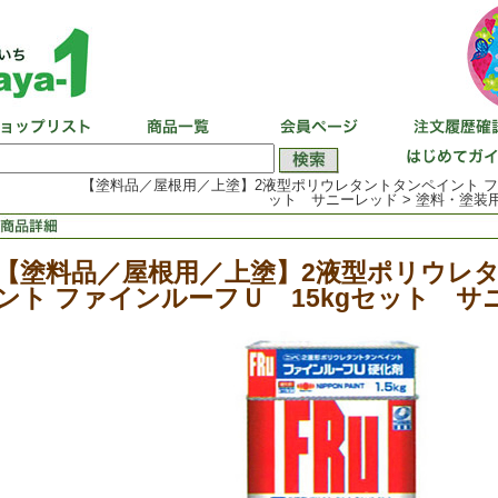
【塗料品／屋根用／上塗】2液型ポリウレタントタンペイント ファ
ット サニーレッド > 塗料・塗装用
【塗料品／屋根用／上塗】2液型ポリウレ
ント ファインルーフＵ 15kgセット サ