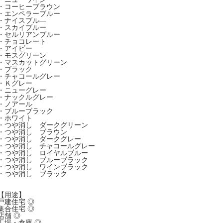
・コーヒーブラウン
・エンペラーブルー
・ナイスブル―
・スカイブルー
・セルリアンブルー
・チョコレート
・アイビー
・モスグリーン
・マスカットグリーン
・ブラック
・チャコールグレー
・Ｋグレー
・ニューグレー
・ナックルグレー
・ノアール
・ブルーブラック
・ホワイト
・つや消し ダークグリーン
・つや消し ブラウン
・つや消し ダークグレー
・つや消し チャコールグレー
・つや消し ロイヤルブルー
・つや消し ブルーブラック
・つや消し ワインブラック
・つや消し ブラック
【用途】
戸建住宅 ◎
集合住宅 ◎
店舗 ◎
工場・倉庫 ◎