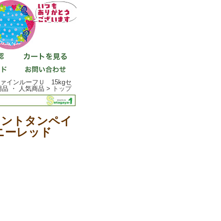
インルーフＵ 15kgセ
品 ・ 人気商品 >
トップ
タントタンペイ
ニーレッド