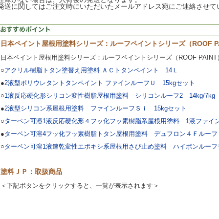
発送に関してはご注文時にいただいたメールアドレス宛にご連絡させて
日本ペイント屋根用塗料シリーズ：ルーフペイントシリーズ（ROOF PA
日本ペイント屋根用塗料シリーズ：ルーフペイントシリーズ（ROOF PAINT
○
アクリル樹脂トタン塗替え用塗料 ＡＣトタンペイント 14Ｌ
●
2液型ポリウレタントタンペイント ファインルーフＵ 15kgセット
○
1液反応硬化形シリコン変性樹脂屋根用塗料 シリコンルーフ2 14kg/7kg
●
2液型シリコン系屋根用塗料 ファインルーフＳｉ 15kgセット
○
ターペン可溶1液反応硬化形４フッ化フッ素樹脂系屋根用塗料 1液ファイン４
●
ターペン可溶4フッ化フッ素樹脂トタン屋根用塗料 デュフロン４Ｆルーフ 
○
ターペン可溶1液速乾変性エポキシ系屋根用さび止め塗料 ハイポンルーフデ
塗料ＪＰ：取扱商品
＜下記ボタンをクリックすると、一覧が表示されます＞