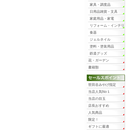
家具・調度品
日用品雑貨・文具
家庭用品・家電
リフォーム・インテリ
ア
食器
ジェルネイル
塗料・塗装用品
鉄道グッズ
花・ガーデン
書籍類
世田谷みやげ指定
当店人気No１
当店の目玉
店長おすすめ
人気商品
限定！
ギフトに最適