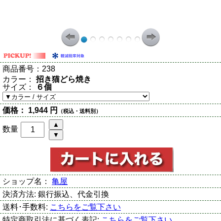
商品番号：
238
カラー：
招き猫どら焼き
サイズ：
６個
価格：
1,944 円
（税込・送料別）
数量
ショップ名：
亀屋
決済方法:
銀行振込、代金引換
送料･手数料:
こちらをご覧下さい
特定商取引法に基づく表記:
こちらをご覧下さい