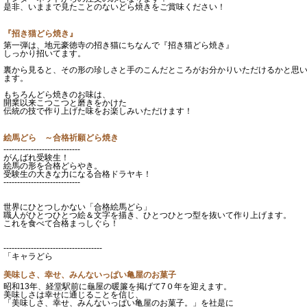
是非、いままで見たことのないどら焼きをご賞味ください！
『招き猫どら焼き』
第一弾は、地元豪徳寺の招き猫にちなんで『招き猫どら焼き』
しっかり招いてます。
裏から見ると、その形の珍しさと手のこんだところがお分かりいただけるかと思
ます。
もちろんどら焼きのお味は、
開業以来こつこつと磨きをかけた
伝統の技で作り上げた味をお楽しみいただけます！
絵馬どら ～合格祈願どら焼き
----------------------------
がんばれ受験生！
絵馬の形を合格どらやき。
受験生の大きな力になる合格ドラヤキ！
----------------------------
世界にひとつしかない「合格絵馬どら」
職人がひとつひとつ絵＆文字を描き、ひとつひとつ型を抜いて作り上げます。
これを食べて合格まっしぐら！
------------------------------------
「キャラどら
美味しさ、幸せ、みんないっぱい亀屋のお菓子
昭和13年、経堂駅前に龜屋の暖簾を掲げて7０年を迎えます。
美味しさは幸せに通じることを信じ、
「美味しさ、幸せ、みんないっぱい亀屋のお菓子。」を社是に