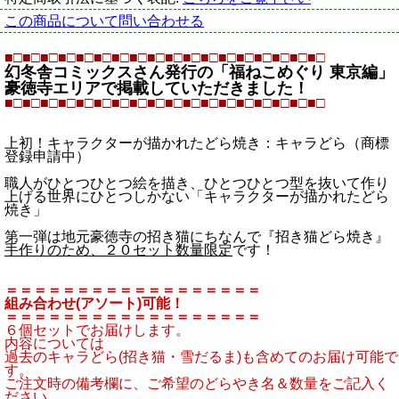
この商品について問い合わせる
■□■□■□■□■□■□■□■□■□■□■□■□■□■□■□■□■□■□
幻冬舎コミックスさん発行の「福ねこめぐり 東京編」
豪徳寺エリアで掲載していただきました！
■□■□■□■□■□■□■□■□■□■□■□■□■□■□■□■□■□■□
上初！キャラクターが描かれたどら焼き：キャラどら（商標
登録申請中）
職人がひとつひとつ絵を描き、ひとつひとつ型を抜いて作り
上げる世界にひとつしかない「キャラクターが描かれたどら
焼き」
第一弾は地元豪徳寺の招き猫にちなんで『招き猫どら焼き』
手作りのため、２０セット数量限定
です！
＝＝＝＝＝＝＝＝＝＝＝＝＝＝＝＝＝＝
組み合わせ(アソート)可能！
＝＝＝＝＝＝＝＝＝＝＝＝＝＝＝＝＝＝
６個セットでお届けします。
内容については
過去のキャラどら(招き猫・雪だるま)も含めてのお届け可能で
す。
ご注文時の備考欄に、ご希望のどらやき名＆数量をご記入く
ださい。