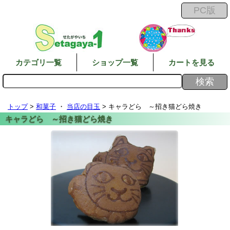
カテゴリ一覧
ショップ一覧
カートを見る
トップ
>
和菓子
・
当店の目玉
> キャラどら ～招き猫どら焼き