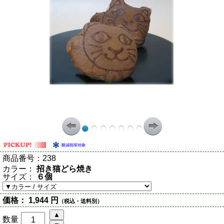
商品番号：
238
カラー：
招き猫どら焼き
サイズ：
６個
価格：
1,944 円
（税込・送料別）
数量