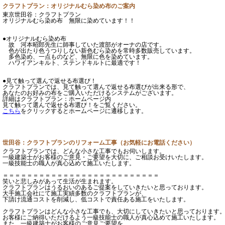
クラフトプラン：オリジナルむら染め布のご案内
東京世田谷：クラフトプラン
オリジナルむら染め布 無限に染めています！！
●オリジナルむら染め布
故 河本昭郎先生に師事していた渡部がオーナの店です。
色が出たり色うつりしない新色むら染めを常時多数販売しています。
多色染め、一点ものなど、無限に色を染めています。
ハワイアンキルト、ステンドキルトに最適です！
●見て触って選んで返せる布選び！
クラフトプランでは、見て触って選んで返せる布選びが出来る形で、
あなたのお好みの布をご購入いただけるシステムがございます。
詳細はクラフトプラン：ホームページ内
見て触って選んで返せる布選び！をご覧ください。
こちら
をクリックするとホームページに遷移します。
世田谷：クラフトプランのリフォーム工事（お気軽にお電話ください）
クラフトプランでは、どんな小さな工事でもお伺いします。
一級建築士がお客様のご意見・ご要望を大切に、ご相談お受けいたします。
一級技能士の職人が真心込めて施工いたします。
＝＝＝＝＝＝＝＝＝＝＝＝＝＝＝＝＝＝＝＝＝＝＝＝＝＝
笑いと悲しみがあって生活が生まれます。
クラフトプランはうるおいのあるご提案をしていきたいと思っております。
大手施工会社にて施工実績多数のクラフトプランが、
下請け流通コストを削減し、低コストで責任ある施工をいたします。
クラフトプランはどんな小さな工事でも、大切にしていきたいと思っております
お客様にご納得いただけるよう一級技能士の職人が真心込めて施工いたします。
また、一級建築士がお客様のご意見ご要望を