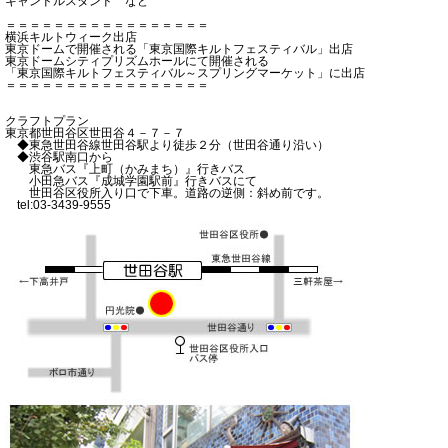
キャンドルスタンド など
＝＝＝＝＝＝＝＝＝＝＝＝＝＝＝＝＝
横浜キルトウィーク出店
東京ドームで開催される「東京国際キルトフェスティバル」出店
東京ドームシティプリズムホールにて開催される
「東京国際キルトフェスティバル～スプリングマーケット」に出店
＝＝＝＝＝＝＝＝＝＝＝＝＝＝＝＝＝
クラフトプラン
東京都世田谷区世田谷４－７－７
◆東急世田谷線世田谷駅より徒歩２分（世田谷通り沿い）
◆渋谷駅南口から
東急バス『上町（かみまち）』行きバス
小田急バス『成城学園駅前』行きバスにて
世田谷区役所入り口で下車。道路の逆側：斜め前です。
tel:03-3439-9555