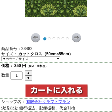
商品番号：
23482
サイズ：
カットクロス（50cm×55cm）
価格：
350 円
（税込・送料別）
数量
ショップ名：
有限会社クラフトプラン
決済方法:
銀行振込、郵便振替、代金引換