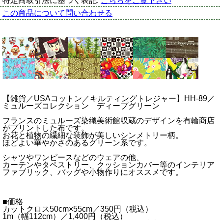
特定商取引法に基づく表記:
こちらをご覧下さい
この商品について問い合わせる
【雑貨／USAコットン／キルティングトレジャー】HH-89／
ミュルーズコレクション ディープグリーン
フランスのミュルーズ染織美術館収蔵のデザインを有輪商店
がプリントした布です。
お花と植物の繊細な装飾が美しいシンメトリー柄。
ほどよい華やかさのあるグリーン系です。
シャツやワンピースなどのウェアの他、
カーテンやタペストリー、クッションカバー等のインテリア
ファブリック、バッグや小物作りにオススメです。
■価格
カットクロス50cm×55cm／350円（税込）
1m（幅112cm）／1,400円（税込）