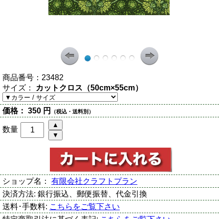
商品番号：
23482
サイズ：
カットクロス（50cm×55cm）
価格：
350 円
（税込・送料別）
数量
ショップ名：
有限会社クラフトプラン
決済方法:
銀行振込、郵便振替、代金引換
送料･手数料:
こちらをご覧下さい