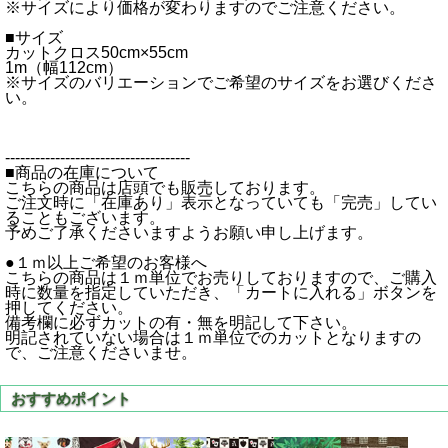
※サイズにより価格が変わりますのでご注意ください。
■サイズ
カットクロス50cm×55cm
1m（幅112cm）
※サイズのバリエーションでご希望のサイズをお選びくださ
い。
-------------------------------------
■商品の在庫について
こちらの商品は店頭でも販売しております。
ご注文時に「在庫あり」表示となっていても「完売」してい
ることもございます。
予めご了承くださいますようお願い申し上げます。
●１ｍ以上ご希望のお客様へ
こちらの商品は１ｍ単位でお売りしておりますので、ご購入
時に数量を指定していただき、「カートに入れる」ボタンを
押してください。
備考欄に必ずカットの有・無を明記して下さい。
明記されていない場合は１ｍ単位でのカットとなりますの
で、ご注意くださいませ。