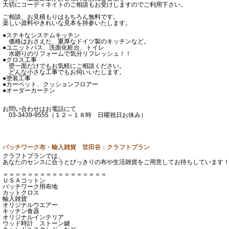
大切にコーディネイトのご相談もお受けしますのでご利用下さい。
ご相談、お見積もりはもちろん無料です。
楽しい資料やきれいな見本を持参いたします。
●ステキなシステムキッチン
価格はおさえた、重厚なドイツ製のキッチンなど。
●ユニットバス、洗面化粧台、トイレ
水廻りのリフォームで気分リフレッシュ！！
●クロス工事
壁一面だけでもお気軽にご相談ください。
どんな小さな工事でもお伺いいたします。
●塗装工事
●カーペット、クッションフロアー
●オーダーカーテン
お問い合わせはお電話にて
03-3439-9555（１２～１８時 日曜祝日お休み）
パッチワーク布・輸入雑貨 世田谷：クラフトプラン
クラフトプランでは、
あなたのセンスに合うとびっきりの布や生活雑貨をご用意してお待ちしています
＝＝＝＝＝＝＝＝＝＝＝＝＝＝＝＝＝
ＵＳＡコットン
パッチワーク用布地
カットクロス
輸入雑貨
オリジナルウエアー
キッチン食器
オリジナルインテリア
ウッド時計 ストーン鍵