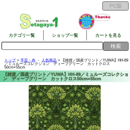
カテゴリ一覧
ショップ一覧
カートを見る
トップ
>
手芸・布
・
人気商品
> 【雑貨／国産プリント／YUWA】HH-89
／ミュルーズコレクション ディープグリーン カットクロス
50cm×55cm