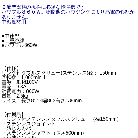
２液型塗料の撹拌に必須な攪拌機です。
パワフル８６０Ｗ。樹脂製のハウジングにより感電の心配が
ありません。
中粘度材用
●中速型
●二重絶縁
●パワフル860W
【仕様】
リング付ダブルスクリュー(ステンレス)径： 150mm
回転数：1,000min-1
電源：単相100V
電流：9.3A
消費電力：860W
質量：2.5kg
サイズ：長さ855×幅86×高さ138mm
【付属品】
・リング付ステンレスダブルスクリュー（径150mm）
・ステンレスジョイント
・防じんカバー
・ステンレスシャフト（長さ500mm）
・補助ハンドル