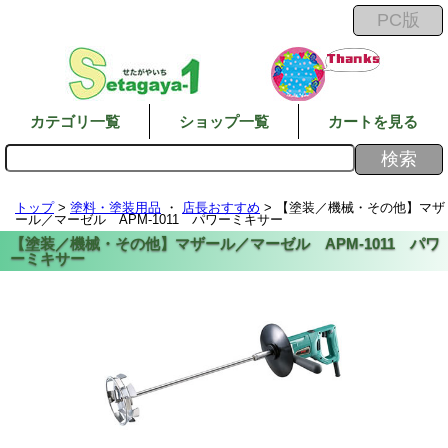
カテゴリ一覧
ショップ一覧
カートを見る
トップ
>
塗料・塗装用品
・
店長おすすめ
> 【塗装／機械・その他】マザ
ール／マーゼル APM-1011 パワーミキサー