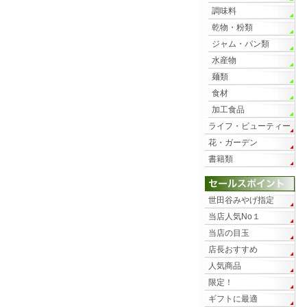
調味料
乾物・粉類
ジャム・パン類
水産物
麺類
食材
加工食品
ライフ・ビューティー
花・ガーデン
書籍類
世田谷みやげ指定
当店人気No１
当店の目玉
店長おすすめ
人気商品
限定！
ギフトに最適