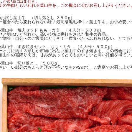
しか市場に出ません。
幻の牛肉ともいわれる葉山牛を、この機会にぜひお召し上がりください
●
お試し葉山牛 （切り落とし ２５０g）
一度食べたら忘れられない味！最高級黒毛和牛：葉山牛を、お求め安い
●
葉山牛 焼肉セット もも・カタ （４人分・５００g）
ひと切れひと切れが、高い技術に裏打ちされた和牛の逸品。
ご贈答・自分へのご褒美にどうぞ！一度食べたら忘れられない、とても
●
葉山牛 すき焼きセット もも・カタ （４人分・５００g）
一ヶ月に約１３頭しか市場に出ない葉山牛のすき焼きを、この機会にお
葉山牛の霜降り肉は、甘みがあってとてもおいしいと高い評価を得てい
●
葉山牛 切り落とし（５００g）
おいしい部分のちょっと形が不揃いなものなので、ご家庭でお召し上が