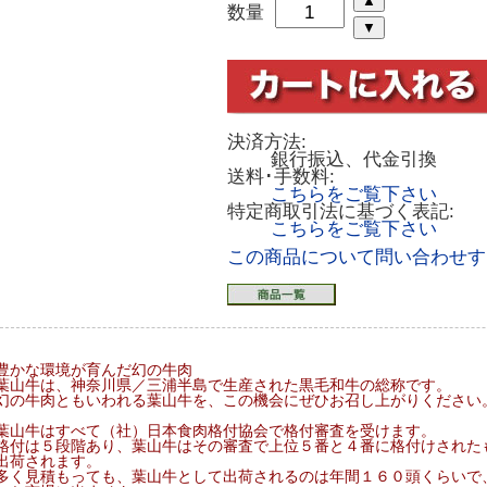
数量
決済方法:
銀行振込、代金引換
送料･手数料:
こちらをご覧下さい
特定商取引法に基づく表記:
こちらをご覧下さい
この商品について問い合わせす
豊かな環境が育んだ幻の牛肉
葉山牛は、神奈川県／三浦半島で生産された黒毛和牛の総称です。
幻の牛肉ともいわれる葉山牛を、この機会にぜひお召し上がりください
葉山牛はすべて（社）日本食肉格付協会で格付審査を受けます。
格付は５段階あり、葉山牛はその審査で上位５番と４番に格付けされた
出荷されます。
多く見積もっても、葉山牛として出荷されるのは年間１６０頭くらいで