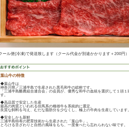
クール便(冷凍)で発送致します（クール代金が別途かかります＋200円
葉山牛の特徴
◆葉山牛は
神奈川県／三浦半島で生産された黒毛和牛の総称です。
「三浦半島酪農組合連合会」の会員が、優秀な和牛の血統を選択して１頭１
す。
◆高品質で安定した生産
最高の肉質といわれる但馬系の種雄牛を系統的に選定。
良質な飼料を与え、むだな脂肪分を少なくし、極上の牛肉を生産しています
◆安全しかも新鮮
三浦半島特有の肥育技術から生産された「葉山牛」。
とろける舌ざわりと自然の風味をもち、一度食べたら忘れられない味です。