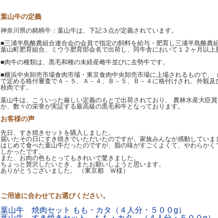
葉山牛の定義
神奈川県の銘柄牛：葉山牛は、下記３点が定義されています。
■三浦半島酪農組合連合会の会員で指定の飼料を給与・肥育し三浦半島酪農
葉山町肥育組合、ミウラ肥育部会名で出荷し、同牛舎において１２ヶ月以上
■肉牛の種類は、黒毛和種の未経産雌牛並びに去勢牛です。
■横浜中央卸売市場食肉市場・東京食肉中央卸売市場に上場されるもので、
で定める格付審査でＡ－５、Ａ－４、Ｂ－５、Ｂ－４に格付けされ、外観及
枝肉です。
葉山牛は、こういった厳しい定義のもとで出荷されており、 農林水産大臣
か、数々の栄誉が実証する最高級の黒毛和牛となっております。
お客様の声
先日、すき焼きセットを購入しました。
届いたその日にすき焼きでいただいたのですが、家族みんなが感動していま
はじめて食べた葉山牛だったのですが、脂の味がすごくよくて、やわらかく
しかったです。
また、お肉の色もとってもきれいで驚きました。
ちょっと贅沢したいとき、またお願いしようと思います。
ありがとうございました。 （東京都 Ｗ様）
ご用途に合わせてお選びください。
葉山牛 焼肉セット もも・カタ（４人分・５００g）
葉山牛 すき焼きセット もも・カタ （４人分・５００g）