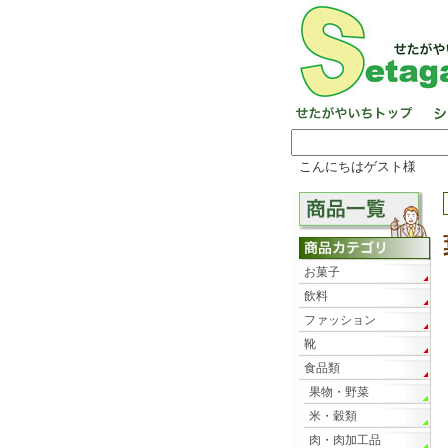
こんにちはゲスト様
お菓子
飲料
ファッション
靴
食品類
果物・野菜
米・穀類
肉・肉加工品