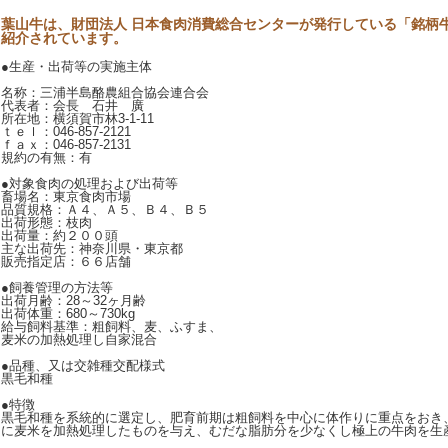
葉山牛は、財団法人 日本食肉消費総合センターが発行している「銘柄
紹介されています。
●生産・出荷等の実施主体
名称：三浦半島酪農組合協会連合会
代表者：会長 石井 廣
所在地：横須賀市林3-1-11
ｔｅｌ：046-857-2121
ｆａｘ：046-857-2131
規約の有無：有
●対象食肉の処理および出荷等
畜場名：東京食肉市場
品質規格：Ａ４、Ａ５、Ｂ４、Ｂ５
出荷形態：枝肉
出荷量：約２００頭
主な出荷先：神奈川県・東京都
販売指定店：６６店舗
●飼養管理の方法等
出荷月齢：28～32ヶ月齢
出荷体重：680～730kg
給与飼料基準：粗飼料、麦、ふすま、
麦米の加熱処理し自家混合
●品種、又は交雑種交配様式
黒毛和種
●特徴
黒毛和種を系統的に選定し、肥育前期は粗飼料を中心に体作りに重点をおき
に麦米を加熱処理したものを与え、むだな脂肪分を少なくし極上の牛肉を生