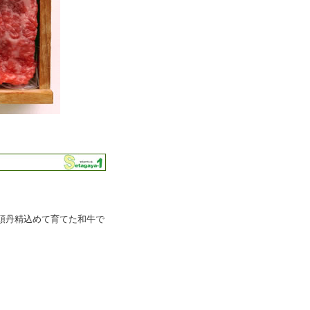
）
頭丹精込めて育てた和牛で
。