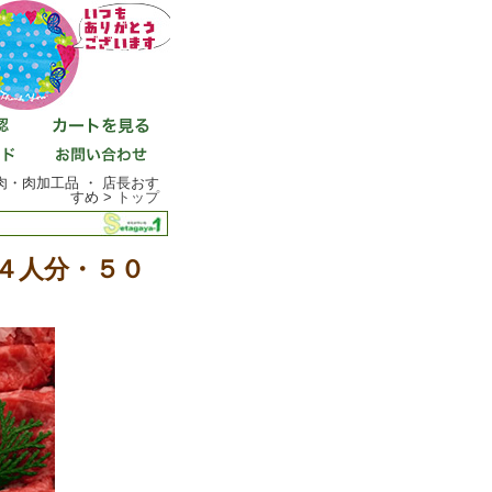
肉・肉加工品 ・ 店長おす
すめ >
トップ
４人分・５０