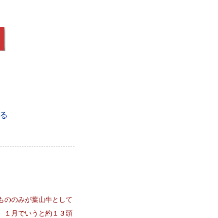
る
。
もののみが葉山牛として
、１月でいうと約１３頭