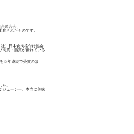
組合連合会、
肥育されたものです。
（社）日本食肉格付け協会
び肉質・脂質が優れている
賞を５年連続で受賞のほ
した。
てジューシー。本当に美味